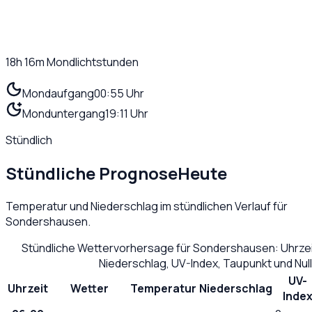
18h 16m
Mondlichtstunden
Mondaufgang
00:55 Uhr
Monduntergang
19:11 Uhr
Stündlich
Stündliche Prognose
Heute
Temperatur und Niederschlag im stündlichen Verlauf für
Sondershausen
.
Stündliche Wettervorhersage für
Sondershausen
: Uhrze
Niederschlag, UV-Index, Taupunkt und Nu
UV-
Uhrzeit
Wetter
Temperatur
Niederschlag
Inde