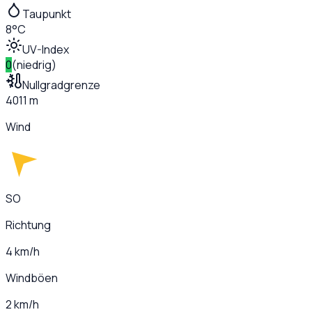
Taupunkt
8°C
UV-Index
0
(
niedrig
)
Nullgradgrenze
4011 m
Wind
SO
Richtung
4 km/h
Windböen
2 km/h