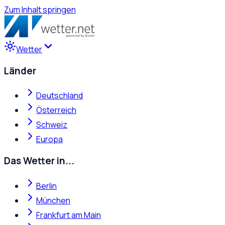
Zum Inhalt springen
Wetter
Länder
Deutschland
Österreich
Schweiz
Europa
Das Wetter in...
Berlin
München
Frankfurt am Main