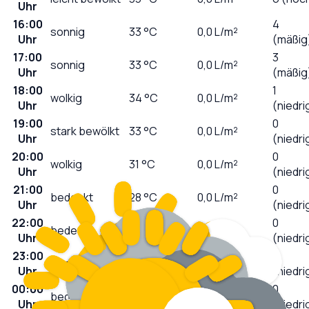
Uhr
16:00
4
sonnig
33
°C
0,0
L/m²
Uhr
(mäßig
17:00
3
sonnig
33
°C
0,0
L/m²
Uhr
(mäßig
18:00
1
wolkig
34
°C
0,0
L/m²
Uhr
(niedri
19:00
0
stark bewölkt
33
°C
0,0
L/m²
Uhr
(niedri
20:00
0
wolkig
31
°C
0,0
L/m²
Uhr
(niedri
21:00
0
bedeckt
28
°C
0,0
L/m²
Uhr
(niedri
22:00
0
bedeckt
26
°C
0,0
L/m²
Uhr
(niedri
23:00
0
bedeckt
25
°C
0,0
L/m²
Uhr
(niedri
00:00
0
bedeckt
24
°C
0,0
L/m²
Uhr
(niedri