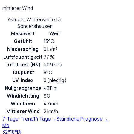
mittlerer Wind
Aktuelle Wetterwerte für
Sondershausen
Messwert
Wert
Gefühlt
13°C
Niederschlag
0 L/m²
Luftfeuchtigkeit
77 %
Luftdruck (NN)
1019 hPa
Taupunkt
8°C
UV-Index
0 (niedrig)
Nullgradgrenze
4011 m
Windrichtung
SO
Windböen
4 km/h
Mittlerer Wind
2 km/h
7-Tage-Trend
14 Tage →
Stündliche Prognose →
Mo
32
°
18
°
Di