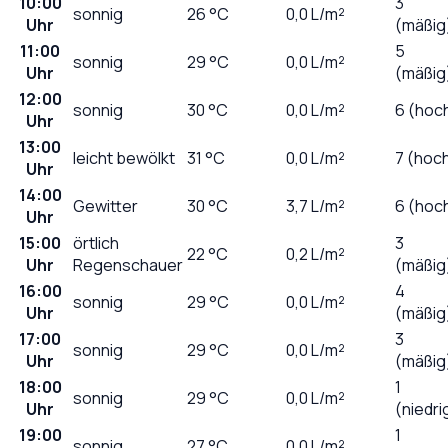
10:00
3
sonnig
26
°C
0,0
L/m²
Uhr
(mäßig
11:00
5
sonnig
29
°C
0,0
L/m²
Uhr
(mäßig
12:00
sonnig
30
°C
0,0
L/m²
6 (hoc
Uhr
13:00
leicht bewölkt
31
°C
0,0
L/m²
7 (hoc
Uhr
14:00
Gewitter
30
°C
3,7
L/m²
6 (hoc
Uhr
15:00
örtlich
3
22
°C
0,2
L/m²
Uhr
Regenschauer
(mäßig
16:00
4
sonnig
29
°C
0,0
L/m²
Uhr
(mäßig
17:00
3
sonnig
29
°C
0,0
L/m²
Uhr
(mäßig
18:00
1
sonnig
29
°C
0,0
L/m²
Uhr
(niedri
19:00
1
sonnig
27
°C
0,0
L/m²