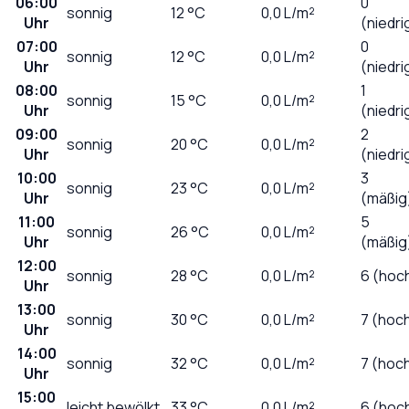
06:00
0
sonnig
12
°C
0,0
L/m²
Uhr
(niedri
07:00
0
sonnig
12
°C
0,0
L/m²
Uhr
(niedri
08:00
1
sonnig
15
°C
0,0
L/m²
Uhr
(niedri
09:00
2
sonnig
20
°C
0,0
L/m²
Uhr
(niedri
10:00
3
sonnig
23
°C
0,0
L/m²
Uhr
(mäßig
11:00
5
sonnig
26
°C
0,0
L/m²
Uhr
(mäßig
12:00
sonnig
28
°C
0,0
L/m²
6 (hoc
Uhr
13:00
sonnig
30
°C
0,0
L/m²
7 (hoc
Uhr
14:00
sonnig
32
°C
0,0
L/m²
7 (hoc
Uhr
15:00
leicht bewölkt
33
°C
0,0
L/m²
6 (hoc