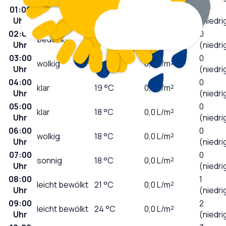
01:00
0
bedeckt
22
°C
0,0
L/m²
Uhr
(niedri
02:00
0
bedeckt
22
°C
0,0
L/m²
Uhr
(niedri
03:00
0
wolkig
20
°C
0,0
L/m²
Uhr
(niedri
04:00
0
klar
19
°C
0,0
L/m²
Uhr
(niedri
05:00
0
klar
18
°C
0,0
L/m²
Uhr
(niedri
06:00
0
wolkig
18
°C
0,0
L/m²
Uhr
(niedri
07:00
0
sonnig
18
°C
0,0
L/m²
Uhr
(niedri
08:00
1
leicht bewölkt
21
°C
0,0
L/m²
Uhr
(niedri
09:00
2
leicht bewölkt
24
°C
0,0
L/m²
Uhr
(niedri