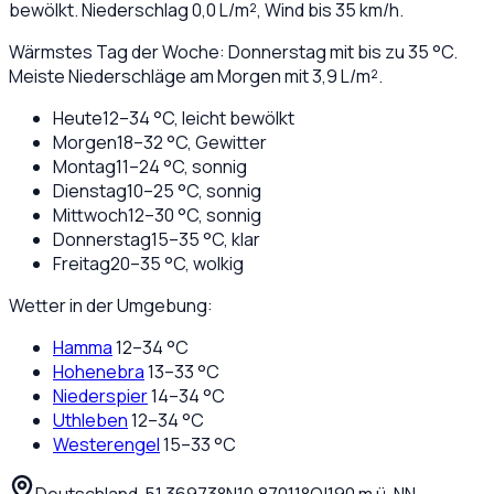
bewölkt
. Niederschlag
0,0
L/m², Wind bis
35
km/h.
Wärmstes Tag der Woche: Donnerstag mit bis zu 35 °C.
Meiste Niederschläge am Morgen mit 3,9 L/m².
Heute
12
–
34
°C,
leicht bewölkt
Morgen
18
–
32
°C,
Gewitter
Montag
11
–
24
°C,
sonnig
Dienstag
10
–
25
°C,
sonnig
Mittwoch
12
–
30
°C,
sonnig
Donnerstag
15
–
35
°C,
klar
Freitag
20
–
35
°C,
wolkig
Wetter in der Umgebung:
Hamma
12
–
34
°C
Hohenebra
13
–
33
°C
Niederspier
14
–
34
°C
Uthleben
12
–
34
°C
Westerengel
15
–
33
°C
Deutschland
·
·
51,36973
°N
10,87011
°O
|
190
m ü. NN