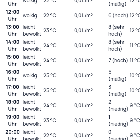
wolkig
22
°C
0,0
L/m²
12 °
Uhr
(mäßig)
12:00
wolkig
22
°C
0,0
L/m²
6 (hoch)
12 °
Uhr
13:00
leicht
8 (sehr
23
°C
0,0
L/m²
12 °
Uhr
bewölkt
hoch)
14:00
leicht
8 (sehr
24
°C
0,0
L/m²
11 °
Uhr
bewölkt
hoch)
15:00
leicht
24
°C
0,0
L/m²
7 (hoch)
11 °
Uhr
bewölkt
16:00
5
wolkig
25
°C
0,0
L/m²
10 °
Uhr
(mäßig)
17:00
leicht
3
25
°C
0,0
L/m²
10 °
Uhr
bewölkt
(mäßig)
18:00
leicht
2
24
°C
0,0
L/m²
9 °C
Uhr
bewölkt
(niedrig)
19:00
leicht
1
23
°C
0,0
L/m²
9 °C
Uhr
bewölkt
(niedrig)
20:00
leicht
0
22
°C
0,0
L/m²
9 °C
Uhr
bewölkt
(niedrig)