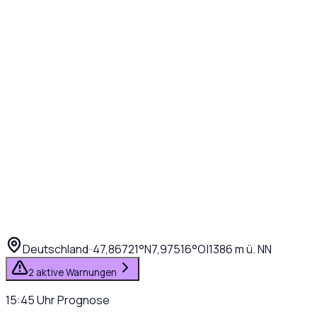
Deutschland
·
·
47,86721
°N
7,97516
°O
|
1386
m ü. NN
2 aktive Warnungen
15:45
Uhr
Prognose