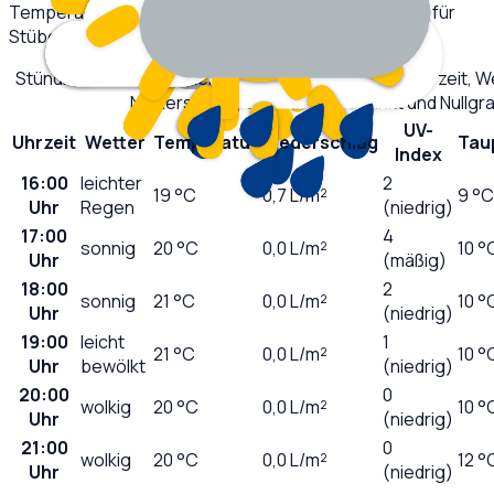
Temperatur und Niederschlag im stündlichen Verlauf für
Stübenwasen
.
Stündliche Wettervorhersage für
Stübenwasen
: Uhrzeit, 
Niederschlag, UV-Index, Taupunkt und Nullg
UV-
Uhrzeit
Wetter
Temperatur
Niederschlag
Tau
Index
16:00
leichter
2
19
°C
0,7
L/m²
9 °C
Uhr
Regen
(niedrig)
17:00
4
sonnig
20
°C
0,0
L/m²
10 °
Uhr
(mäßig)
18:00
2
sonnig
21
°C
0,0
L/m²
10 °
Uhr
(niedrig)
19:00
leicht
1
21
°C
0,0
L/m²
10 °
Uhr
bewölkt
(niedrig)
20:00
0
wolkig
20
°C
0,0
L/m²
10 °
Uhr
(niedrig)
21:00
0
wolkig
20
°C
0,0
L/m²
12 °
Uhr
(niedrig)