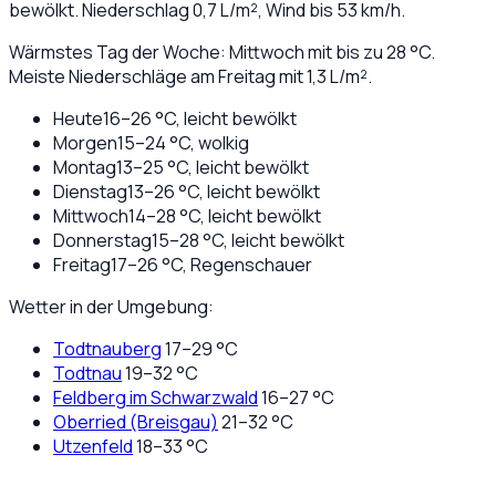
bewölkt
. Niederschlag
0,7
L/m², Wind bis
53
km/h.
Wärmstes Tag der Woche: Mittwoch mit bis zu 28 °C.
Meiste Niederschläge am Freitag mit 1,3 L/m².
Heute
16
–
26
°C,
leicht bewölkt
Morgen
15
–
24
°C,
wolkig
Montag
13
–
25
°C,
leicht bewölkt
Dienstag
13
–
26
°C,
leicht bewölkt
Mittwoch
14
–
28
°C,
leicht bewölkt
Donnerstag
15
–
28
°C,
leicht bewölkt
Freitag
17
–
26
°C,
Regenschauer
Wetter in der Umgebung:
Todtnauberg
17
–
29
°C
Todtnau
19
–
32
°C
Feldberg im Schwarzwald
16
–
27
°C
Oberried (Breisgau)
21
–
32
°C
Utzenfeld
18
–
33
°C