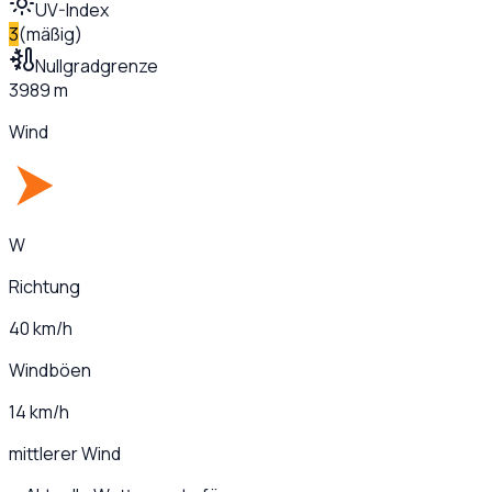
UV-Index
3
(
mäßig
)
Nullgradgrenze
3989 m
Wind
W
Richtung
40 km/h
Windböen
14 km/h
mittlerer Wind