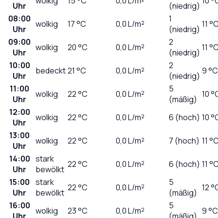
wolkig
15
°C
0,0
L/m²
10 °
Uhr
(niedrig)
08:00
1
wolkig
17
°C
0,0
L/m²
11 °
Uhr
(niedrig)
09:00
2
wolkig
20
°C
0,0
L/m²
11 °
Uhr
(niedrig)
10:00
2
bedeckt
21
°C
0,0
L/m²
9 °C
Uhr
(niedrig)
11:00
5
wolkig
22
°C
0,0
L/m²
10 °
Uhr
(mäßig)
12:00
wolkig
22
°C
0,0
L/m²
6 (hoch)
10 °
Uhr
13:00
wolkig
22
°C
0,0
L/m²
7 (hoch)
11 °
Uhr
14:00
stark
22
°C
0,0
L/m²
6 (hoch)
11 °
Uhr
bewölkt
15:00
stark
5
22
°C
0,0
L/m²
12 °
Uhr
bewölkt
(mäßig)
16:00
5
wolkig
23
°C
0,0
L/m²
9 °C
Uhr
(mäßig)