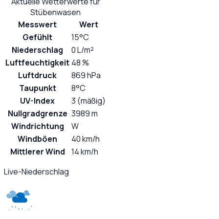
Aktuelle Wetterwerte für
Stübenwasen
Messwert
Wert
Gefühlt
15°C
Niederschlag
0 L/m²
Luftfeuchtigkeit
48 %
Luftdruck
869 hPa
Taupunkt
8°C
UV-Index
3 (mäßig)
Nullgradgrenze
3989 m
Windrichtung
W
Windböen
40 km/h
Mittlerer Wind
14 km/h
Live-Niederschlag