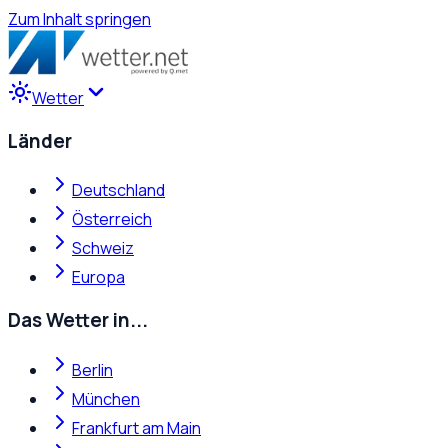
Zum Inhalt springen
Wetter
Länder
Deutschland
Österreich
Schweiz
Europa
Das Wetter in...
Berlin
München
Frankfurt am Main