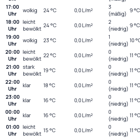
17:00
3
wolkig
24
°C
0,0
L/m²
9 °C
Uhr
(mäßig)
18:00
leicht
2
24
°C
0,0
L/m²
9 °C
Uhr
bewölkt
(niedrig)
19:00
1
wolkig
23
°C
0,0
L/m²
10 °
Uhr
(niedrig)
20:00
leicht
0
22
°C
0,0
L/m²
11 °
Uhr
bewölkt
(niedrig)
21:00
stark
0
19
°C
0,0
L/m²
11 °
Uhr
bewölkt
(niedrig)
22:00
0
klar
18
°C
0,0
L/m²
11 °
Uhr
(niedrig)
23:00
0
klar
16
°C
0,0
L/m²
11 °
Uhr
(niedrig)
00:00
0
klar
16
°C
0,0
L/m²
11 °
Uhr
(niedrig)
01:00
leicht
0
15
°C
0,0
L/m²
11 °
Uhr
bewölkt
(niedrig)