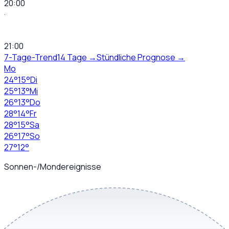
20:00
·
21:00
7-Tage-Trend
14 Tage →
Stündliche Prognose →
Mo
24
°
15
°
Di
25
°
13
°
Mi
26
°
13
°
Do
28
°
14
°
Fr
28
°
15
°
Sa
26
°
17
°
So
27
°
12
°
Sonnen-/Mondereignisse