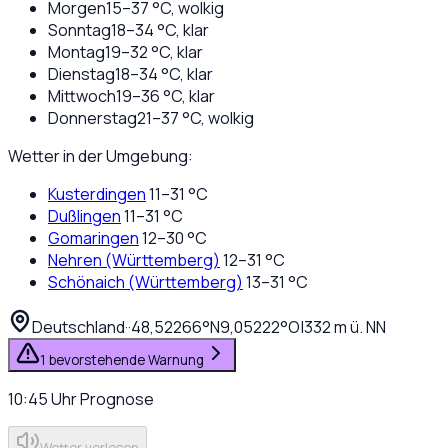
Morgen
15
–
37
°C,
wolkig
Sonntag
18
–
34
°C,
klar
Montag
19
–
32
°C,
klar
Dienstag
18
–
34
°C,
klar
Mittwoch
19
–
36
°C,
klar
Donnerstag
21
–
37
°C,
wolkig
Wetter in der Umgebung:
Kusterdingen
11
–
31
°C
Dußlingen
11
–
31
°C
Gomaringen
12
–
30
°C
Nehren (Württemberg)
12
–
31
°C
Schönaich (Württemberg)
13
–
31
°C
Deutschland
·
·
48,52266
°N
9,05222
°O
|
332
m ü. NN
1 bevorstehende Warnung
10:45
Uhr
Prognose
Wetter vorlesen