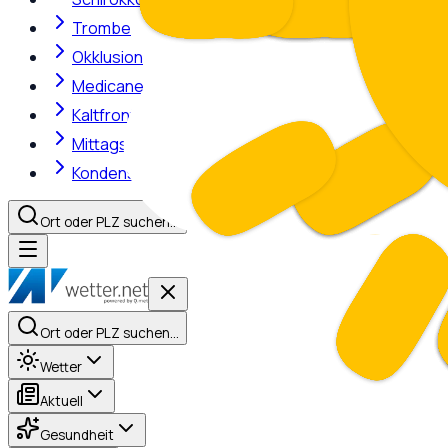
Trombe
Okklusion
Medicane
Kaltfront
Mittagshitze
Kondensstreifen
Ort oder PLZ suchen…
Ort oder PLZ suchen…
Wetter
Aktuell
Gesundheit