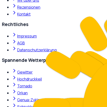
Wir über uns
Rezensionen
Kontakt
Rechtliches
Impressum
AGB
Datenschutzerklärung
Spannende Wetterphänomene
Gewitter
Hochdruckkeil
Tornado
Orkan
Genua-Zyklone
Schirokko