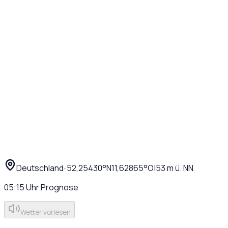
Deutschland
·
·
52,25430
°N
11,62865
°O
|
53
m ü. NN
05:15
Uhr
Prognose
Wetter vorlesen