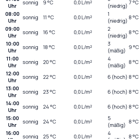
sonnig
9
°C
0,0
L/m²
7 °C
Uhr
(niedrig)
08:00
1
sonnig
11
°C
0,0
L/m²
8 °C
Uhr
(niedrig)
09:00
2
sonnig
16
°C
0,0
L/m²
8 °C
Uhr
(niedrig)
10:00
3
sonnig
18
°C
0,0
L/m²
9 °C
Uhr
(mäßig)
11:00
4
sonnig
20
°C
0,0
L/m²
8 °C
Uhr
(mäßig)
12:00
sonnig
22
°C
0,0
L/m²
6 (hoch)
8 °C
Uhr
13:00
sonnig
23
°C
0,0
L/m²
6 (hoch)
8 °C
Uhr
14:00
sonnig
24
°C
0,0
L/m²
6 (hoch)
8 °C
Uhr
15:00
5
sonnig
24
°C
0,0
L/m²
8 °C
Uhr
(mäßig)
16:00
4
sonnig
25
°C
0,0
L/m²
8 °C