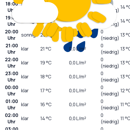
18:00
stark
1
26
°C
0,0
L/m²
14 °
Uhr
bewölkt
(niedrig)
19:00
0
wolkig
26
°C
0,0
L/m²
14 °
Uhr
(niedrig)
20:00
0
sonnig
25
°C
0,0
L/m²
13 °
Uhr
(niedrig)
21:00
0
klar
21
°C
0,0
L/m²
13 °
Uhr
(niedrig)
22:00
0
klar
19
°C
0,0
L/m²
13 °
Uhr
(niedrig)
23:00
0
klar
18
°C
0,0
L/m²
13 °
Uhr
(niedrig)
00:00
0
klar
17
°C
0,0
L/m²
12 °
Uhr
(niedrig)
01:00
0
klar
16
°C
0,0
L/m²
11 °
Uhr
(niedrig)
02:00
0
klar
14
°C
0,0
L/m²
11 °
Uhr
(niedrig)
03:00
0