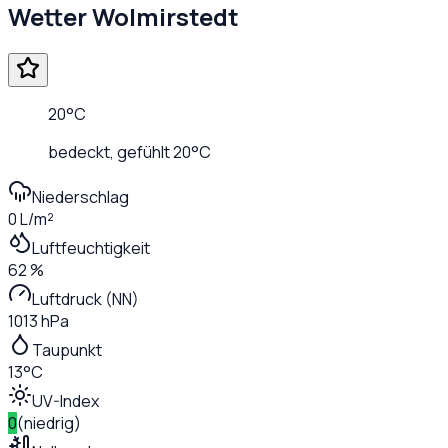
Wetter
Wolmirstedt
20
°C
bedeckt
, gefühlt
20
°C
Niederschlag
0 L/m²
Luftfeuchtigkeit
62 %
Luftdruck (NN)
1013 hPa
Taupunkt
13°C
UV-Index
0
(
niedrig
)