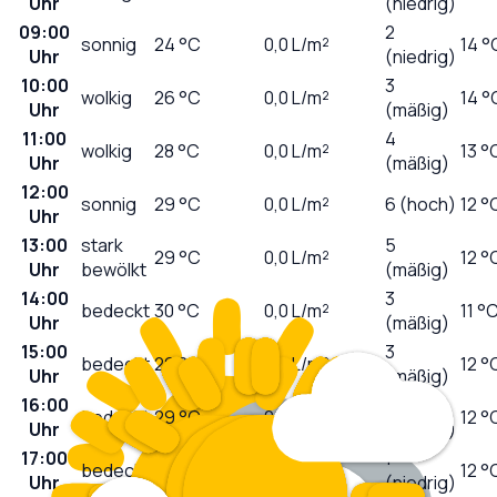
Uhr
(niedrig)
09:00
2
sonnig
24
°C
0,0
L/m²
14 °
Uhr
(niedrig)
10:00
3
wolkig
26
°C
0,0
L/m²
14 °
Uhr
(mäßig)
11:00
4
wolkig
28
°C
0,0
L/m²
13 °
Uhr
(mäßig)
12:00
sonnig
29
°C
0,0
L/m²
6 (hoch)
12 °
Uhr
13:00
stark
5
29
°C
0,0
L/m²
12 °
Uhr
bewölkt
(mäßig)
14:00
3
bedeckt
30
°C
0,0
L/m²
11 °
Uhr
(mäßig)
15:00
3
bedeckt
29
°C
0,0
L/m²
12 °
Uhr
(mäßig)
16:00
2
bedeckt
29
°C
0,0
L/m²
12 °
Uhr
(niedrig)
17:00
1
bedeckt
29
°C
0,0
L/m²
12 °
Uhr
(niedrig)