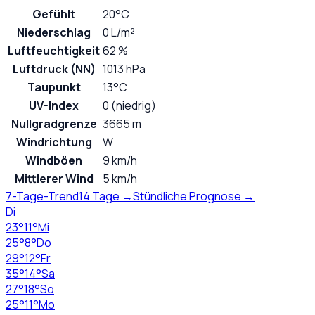
Gefühlt
20°C
Niederschlag
0 L/m²
Luftfeuchtigkeit
62 %
Luftdruck (NN)
1013 hPa
Taupunkt
13°C
UV-Index
0 (niedrig)
Nullgradgrenze
3665 m
Windrichtung
W
Windböen
9 km/h
Mittlerer Wind
5 km/h
7-Tage-Trend
14 Tage →
Stündliche Prognose →
Di
23
°
11
°
Mi
25
°
8
°
Do
29
°
12
°
Fr
35
°
14
°
Sa
27
°
18
°
So
25
°
11
°
Mo