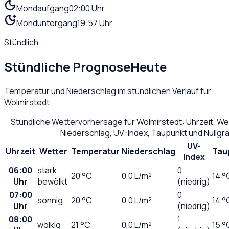
Mondaufgang
02:00 Uhr
Monduntergang
19:57 Uhr
Stündlich
Stündliche Prognose
Heute
Temperatur und Niederschlag im stündlichen Verlauf für
Wolmirstedt
.
Stündliche Wettervorhersage für
Wolmirstedt
: Uhrzeit, W
Niederschlag, UV-Index, Taupunkt und Nullg
UV-
Uhrzeit
Wetter
Temperatur
Niederschlag
Tau
Index
06:00
stark
0
20
°C
0,0
L/m²
14 °
Uhr
bewölkt
(niedrig)
07:00
0
sonnig
20
°C
0,0
L/m²
14 °
Uhr
(niedrig)
08:00
1
wolkig
21
°C
0,0
L/m²
15 °