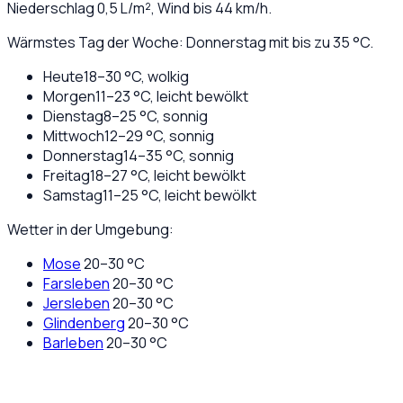
Niederschlag
0,5
L/m², Wind bis
44
km/h.
Wärmstes Tag der Woche: Donnerstag mit bis zu 35 °C.
Heute
18
–
30
°C,
wolkig
Morgen
11
–
23
°C,
leicht bewölkt
Dienstag
8
–
25
°C,
sonnig
Mittwoch
12
–
29
°C,
sonnig
Donnerstag
14
–
35
°C,
sonnig
Freitag
18
–
27
°C,
leicht bewölkt
Samstag
11
–
25
°C,
leicht bewölkt
Wetter in der Umgebung:
Mose
20
–
30
°C
Farsleben
20
–
30
°C
Jersleben
20
–
30
°C
Glindenberg
20
–
30
°C
Barleben
20
–
30
°C