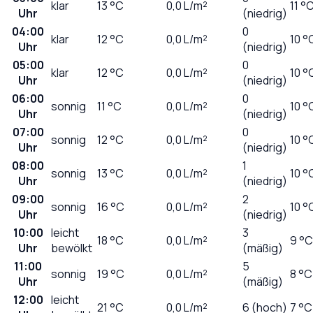
klar
13
°C
0,0
L/m²
11 °
Uhr
(niedrig)
04:00
0
klar
12
°C
0,0
L/m²
10 °
Uhr
(niedrig)
05:00
0
klar
12
°C
0,0
L/m²
10 °
Uhr
(niedrig)
06:00
0
sonnig
11
°C
0,0
L/m²
10 °
Uhr
(niedrig)
07:00
0
sonnig
12
°C
0,0
L/m²
10 °
Uhr
(niedrig)
08:00
1
sonnig
13
°C
0,0
L/m²
10 °
Uhr
(niedrig)
09:00
2
sonnig
16
°C
0,0
L/m²
10 °
Uhr
(niedrig)
10:00
leicht
3
18
°C
0,0
L/m²
9 °C
Uhr
bewölkt
(mäßig)
11:00
5
sonnig
19
°C
0,0
L/m²
8 °C
Uhr
(mäßig)
12:00
leicht
21
°C
0,0
L/m²
6 (hoch)
7 °C