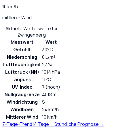
10 km/h
mittlerer Wind
Aktuelle Wetterwerte für
Zwingenberg
Messwert
Wert
Gefühlt
30°C
Niederschlag
0 L/m²
Luftfeuchtigkeit
27 %
Luftdruck (NN)
1014 hPa
Taupunkt
11°C
UV-Index
7 (hoch)
Nullgradgrenze
4018 m
Windrichtung
S
Windböen
24 km/h
Mittlerer Wind
10 km/h
7-Tage-Trend
14 Tage →
Stündliche Prognose →