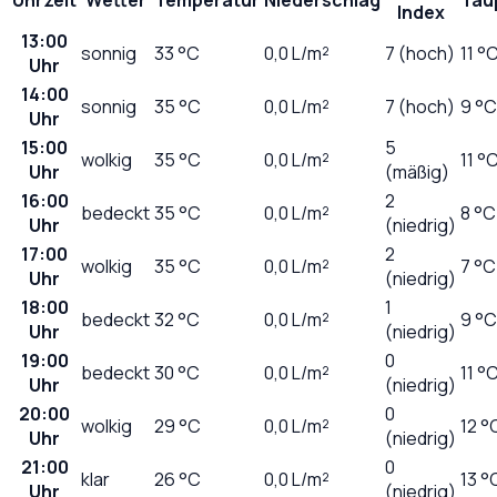
Index
13:00
sonnig
33
°C
0,0
L/m²
7 (hoch)
11 °
Uhr
14:00
sonnig
35
°C
0,0
L/m²
7 (hoch)
9 °C
Uhr
15:00
5
wolkig
35
°C
0,0
L/m²
11 °
Uhr
(mäßig)
16:00
2
bedeckt
35
°C
0,0
L/m²
8 °C
Uhr
(niedrig)
17:00
2
wolkig
35
°C
0,0
L/m²
7 °C
Uhr
(niedrig)
18:00
1
bedeckt
32
°C
0,0
L/m²
9 °C
Uhr
(niedrig)
19:00
0
bedeckt
30
°C
0,0
L/m²
11 °
Uhr
(niedrig)
20:00
0
wolkig
29
°C
0,0
L/m²
12 °
Uhr
(niedrig)
21:00
0
klar
26
°C
0,0
L/m²
13 °
Uhr
(niedrig)