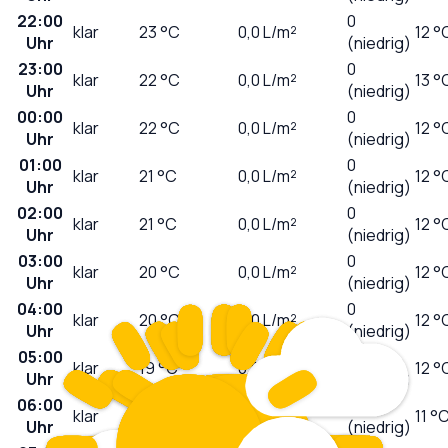
22:00
0
klar
23
°C
0,0
L/m²
12 °
Uhr
(niedrig)
23:00
0
klar
22
°C
0,0
L/m²
13 °
Uhr
(niedrig)
00:00
0
klar
22
°C
0,0
L/m²
12 °
Uhr
(niedrig)
01:00
0
klar
21
°C
0,0
L/m²
12 °
Uhr
(niedrig)
02:00
0
klar
21
°C
0,0
L/m²
12 °
Uhr
(niedrig)
03:00
0
klar
20
°C
0,0
L/m²
12 °
Uhr
(niedrig)
04:00
0
klar
20
°C
0,0
L/m²
12 °
Uhr
(niedrig)
05:00
0
klar
19
°C
0,0
L/m²
12 °
Uhr
(niedrig)
06:00
0
klar
19
°C
0,0
L/m²
11 °
Uhr
(niedrig)