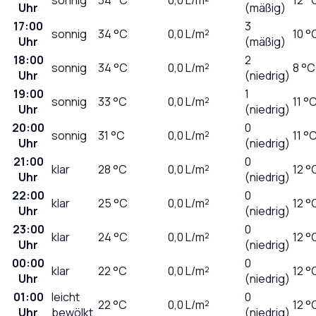
Uhr
(mäßig)
17:00
3
sonnig
34
°C
0,0
L/m²
10 °
Uhr
(mäßig)
18:00
2
sonnig
34
°C
0,0
L/m²
8 °C
Uhr
(niedrig)
19:00
1
sonnig
33
°C
0,0
L/m²
11 °
Uhr
(niedrig)
20:00
0
sonnig
31
°C
0,0
L/m²
11 °
Uhr
(niedrig)
21:00
0
klar
28
°C
0,0
L/m²
12 °
Uhr
(niedrig)
22:00
0
klar
25
°C
0,0
L/m²
12 °
Uhr
(niedrig)
23:00
0
klar
24
°C
0,0
L/m²
12 °
Uhr
(niedrig)
00:00
0
klar
22
°C
0,0
L/m²
12 °
Uhr
(niedrig)
01:00
leicht
0
22
°C
0,0
L/m²
12 °
Uhr
bewölkt
(niedrig)