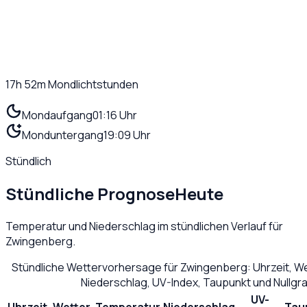
17h 52m
Mondlichtstunden
Mondaufgang
01:16 Uhr
Monduntergang
19:09 Uhr
Stündlich
Stündliche Prognose
Heute
Temperatur und Niederschlag im stündlichen Verlauf für
Zwingenberg
.
Stündliche Wettervorhersage für
Zwingenberg
: Uhrzeit, 
Niederschlag, UV-Index, Taupunkt und Nullg
UV-
Uhrzeit
Wetter
Temperatur
Niederschlag
Tau