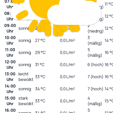
07:00
0
sonnig
19
°C
0,0
L/m²
11 °
Uhr
(niedrig)
08:00
1
sonnig
21
°C
0,0
L/m²
12 °
Uhr
(niedrig)
09:00
2
sonnig
25
°C
0,0
L/m²
12 °
Uhr
(niedrig)
10:00
3
sonnig
27
°C
0,0
L/m²
14 °
Uhr
(mäßig)
11:00
5
sonnig
29
°C
0,0
L/m²
16 °
Uhr
(mäßig)
12:00
sonnig
31
°C
0,0
L/m²
6 (hoch)
16 °
Uhr
13:00
leicht
33
°C
0,0
L/m²
7 (hoch)
16 °
Uhr
bewölkt
14:00
sonnig
34
°C
0,0
L/m²
7 (hoch)
14 °
Uhr
15:00
stark
4
33
°C
0,0
L/m²
15 °
Uhr
bewölkt
(mäßig)
16:00
5
sonnig
34
°C
0,0
L/m²
12 °