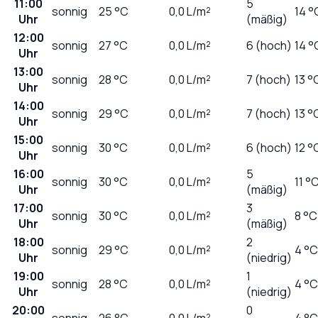
11:00
5
sonnig
25
°C
0,0
L/m²
14 °
Uhr
(mäßig)
12:00
sonnig
27
°C
0,0
L/m²
6 (hoch)
14 °
Uhr
13:00
sonnig
28
°C
0,0
L/m²
7 (hoch)
13 °
Uhr
14:00
sonnig
29
°C
0,0
L/m²
7 (hoch)
13 °
Uhr
15:00
sonnig
30
°C
0,0
L/m²
6 (hoch)
12 °
Uhr
16:00
5
sonnig
30
°C
0,0
L/m²
11 °
Uhr
(mäßig)
17:00
3
sonnig
30
°C
0,0
L/m²
8 °C
Uhr
(mäßig)
18:00
2
sonnig
29
°C
0,0
L/m²
4 °C
Uhr
(niedrig)
19:00
1
sonnig
28
°C
0,0
L/m²
4 °C
Uhr
(niedrig)
20:00
0
sonnig
26
°C
0,0
L/m²
4 °C