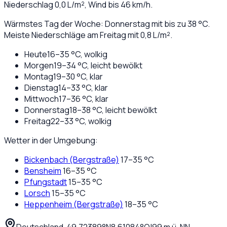
Niederschlag
0,0
L/m², Wind bis
46
km/h.
Wärmstes Tag der Woche: Donnerstag mit bis zu 38 °C.
Meiste Niederschläge am Freitag mit 0,8 L/m².
Heute
16
–
35
°C,
wolkig
Morgen
19
–
34
°C,
leicht bewölkt
Montag
19
–
30
°C,
klar
Dienstag
14
–
33
°C,
klar
Mittwoch
17
–
36
°C,
klar
Donnerstag
18
–
38
°C,
leicht bewölkt
Freitag
22
–
33
°C,
wolkig
Wetter in der Umgebung:
Bickenbach (Bergstraße)
17
–
35
°C
Bensheim
16
–
35
°C
Pfungstadt
15
–
35
°C
Lorsch
15
–
35
°C
Heppenheim (Bergstraße)
18
–
35
°C
Deutschland
·
·
49,72389
°N
8,61084
°O
|
99
m ü. NN