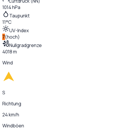
Luftdruck (NN)
1014 hPa
Taupunkt
11°C
UV-Index
7
(
hoch
)
Nullgradgrenze
4018 m
Wind
S
Richtung
24 km/h
Windböen