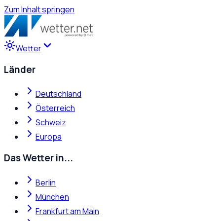
Zum Inhalt springen
Wetter
Länder
Deutschland
Österreich
Schweiz
Europa
Das Wetter in...
Berlin
München
Frankfurt am Main