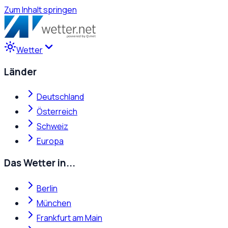
Zum Inhalt springen
Wetter
Länder
Deutschland
Österreich
Schweiz
Europa
Das Wetter in...
Berlin
München
Frankfurt am Main