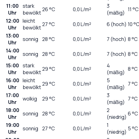
11:00
stark
3
26
°C
0,0
L/m²
11 °C
Uhr
bewölkt
(mäßig)
12:00
leicht
27
°C
0,0
L/m²
6 (hoch)
10 °
Uhr
bewölkt
13:00
sonnig
28
°C
0,0
L/m²
7 (hoch)
8 °C
Uhr
14:00
sonnig
28
°C
0,0
L/m²
7 (hoch)
8 °C
Uhr
15:00
stark
4
29
°C
0,0
L/m²
8 °C
Uhr
bewölkt
(mäßig)
16:00
leicht
5
29
°C
0,0
L/m²
7 °C
Uhr
bewölkt
(mäßig)
17:00
3
wolkig
29
°C
0,0
L/m²
7 °C
Uhr
(mäßig)
18:00
2
sonnig
28
°C
0,0
L/m²
6 °C
Uhr
(niedrig)
19:00
1
sonnig
27
°C
0,0
L/m²
5 °C
Uhr
(niedrig)