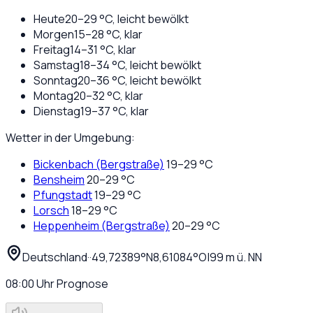
Heute
20
–
29
°C,
leicht bewölkt
Morgen
15
–
28
°C,
klar
Freitag
14
–
31
°C,
klar
Samstag
18
–
34
°C,
leicht bewölkt
Sonntag
20
–
36
°C,
leicht bewölkt
Montag
20
–
32
°C,
klar
Dienstag
19
–
37
°C,
klar
Wetter in der Umgebung:
Bickenbach (Bergstraße)
19
–
29
°C
Bensheim
20
–
29
°C
Pfungstadt
19
–
29
°C
Lorsch
18
–
29
°C
Heppenheim (Bergstraße)
20
–
29
°C
Deutschland
·
·
49,72389
°N
8,61084
°O
|
99
m ü. NN
08:00
Uhr
Prognose