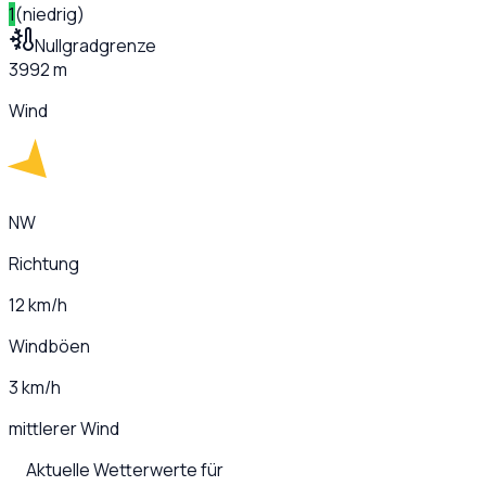
1
(
niedrig
)
Nullgradgrenze
3992 m
Wind
NW
Richtung
12 km/h
Windböen
3 km/h
mittlerer Wind
Aktuelle Wetterwerte für