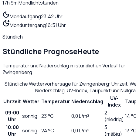
17h 9m
Mondlichtstunden
Mondaufgang
23:42 Uhr
Monduntergang
16:51 Uhr
Stündlich
Stündliche Prognose
Heute
Temperatur und Niederschlag im stündlichen Verlauf für
Zwingenberg
.
Stündliche Wettervorhersage für
Zwingenberg
: Uhrzeit, W
Niederschlag, UV-Index, Taupunkt und Nullgr
UV-
Uhrzeit
Wetter
Temperatur
Niederschlag
Tau
Index
09:00
2
sonnig
23
°C
0,0
L/m²
14 °
Uhr
(niedrig)
10:00
3
sonnig
24
°C
0,0
L/m²
13 °
Uhr
(mäßig)