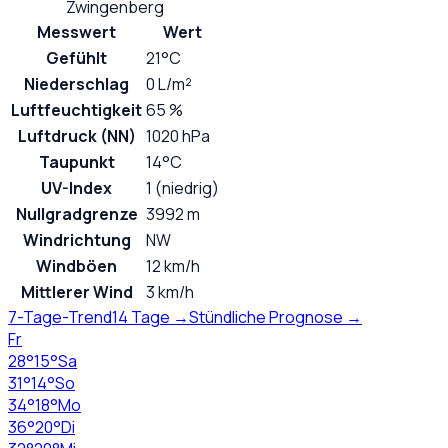
Zwingenberg
Messwert
Wert
Gefühlt
21°C
Niederschlag
0 L/m²
Luftfeuchtigkeit
65 %
Luftdruck (NN)
1020 hPa
Taupunkt
14°C
UV-Index
1 (niedrig)
Nullgradgrenze
3992 m
Windrichtung
NW
Windböen
12 km/h
Mittlerer Wind
3 km/h
7-Tage-Trend
14 Tage →
Stündliche Prognose →
Fr
28
°
15
°
Sa
31
°
14
°
So
34
°
18
°
Mo
36
°
20
°
Di