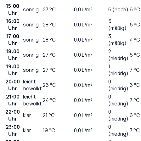
15:00
sonnig
27
°C
0,0
L/m²
6 (hoch)
6 °C
Uhr
16:00
5
sonnig
28
°C
0,0
L/m²
5 °C
Uhr
(mäßig)
17:00
3
sonnig
28
°C
0,0
L/m²
4 °C
Uhr
(mäßig)
18:00
2
sonnig
27
°C
0,0
L/m²
6 °C
Uhr
(niedrig)
19:00
1
sonnig
27
°C
0,0
L/m²
7 °C
Uhr
(niedrig)
20:00
leicht
0
26
°C
0,0
L/m²
6 °C
Uhr
bewölkt
(niedrig)
21:00
leicht
0
24
°C
0,0
L/m²
7 °C
Uhr
bewölkt
(niedrig)
22:00
0
klar
21
°C
0,0
L/m²
6 °C
Uhr
(niedrig)
23:00
0
klar
19
°C
0,0
L/m²
7 °C
Uhr
(niedrig)