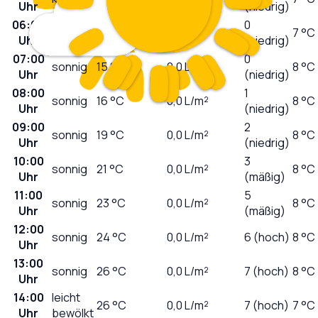
Uhr
(niedrig)
06:00
0
klar
15
°C
0,0
L/m²
7 °C
Uhr
(niedrig)
07:00
0
sonnig
15
°C
0,0
L/m²
8 °C
Uhr
(niedrig)
08:00
1
sonnig
16
°C
0,0
L/m²
8 °C
Uhr
(niedrig)
09:00
2
sonnig
19
°C
0,0
L/m²
8 °C
Uhr
(niedrig)
10:00
3
sonnig
21
°C
0,0
L/m²
8 °C
Uhr
(mäßig)
11:00
5
sonnig
23
°C
0,0
L/m²
8 °C
Uhr
(mäßig)
12:00
sonnig
24
°C
0,0
L/m²
6 (hoch)
8 °C
Uhr
13:00
sonnig
26
°C
0,0
L/m²
7 (hoch)
8 °C
Uhr
14:00
leicht
26
°C
0,0
L/m²
7 (hoch)
7 °C
Uhr
bewölkt