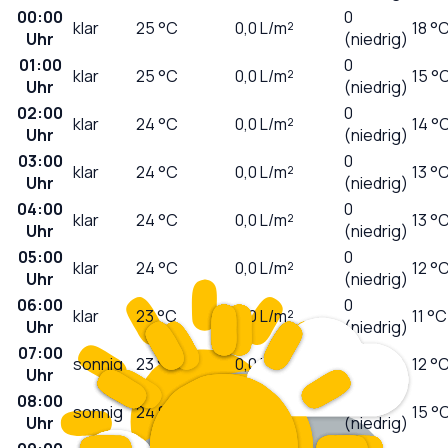
00:00
0
klar
25
°C
0,0
L/m²
18 °
Uhr
(niedrig)
01:00
0
klar
25
°C
0,0
L/m²
15 °
Uhr
(niedrig)
02:00
0
klar
24
°C
0,0
L/m²
14 °
Uhr
(niedrig)
03:00
0
klar
24
°C
0,0
L/m²
13 °
Uhr
(niedrig)
04:00
0
klar
24
°C
0,0
L/m²
13 °
Uhr
(niedrig)
05:00
0
klar
24
°C
0,0
L/m²
12 °
Uhr
(niedrig)
06:00
0
klar
23
°C
0,0
L/m²
11 °C
Uhr
(niedrig)
07:00
0
sonnig
23
°C
0,0
L/m²
12 °
Uhr
(niedrig)
08:00
1
sonnig
24
°C
0,0
L/m²
15 °
Uhr
(niedrig)