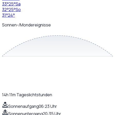
33
°
25
°
Sa
32
°
25
°
So
31
°
24
°
Sonnen-/Mondereignisse
14h 11m
Tageslichtstunden
Sonnenaufgang
06:23 Uhr
Sonnenuntergang
20:35 Uhr