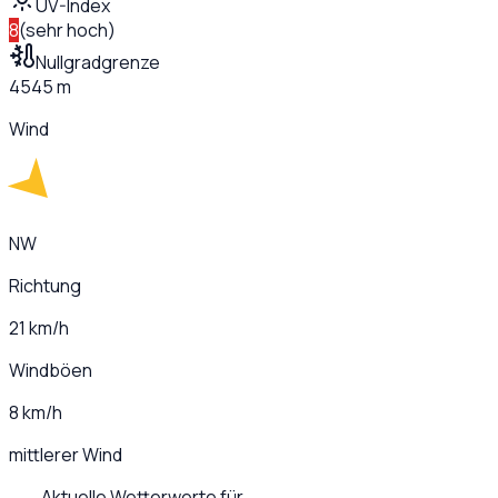
UV-Index
8
(
sehr hoch
)
Nullgradgrenze
4545 m
Wind
NW
Richtung
21 km/h
Windböen
8 km/h
mittlerer Wind
Aktuelle Wetterwerte für