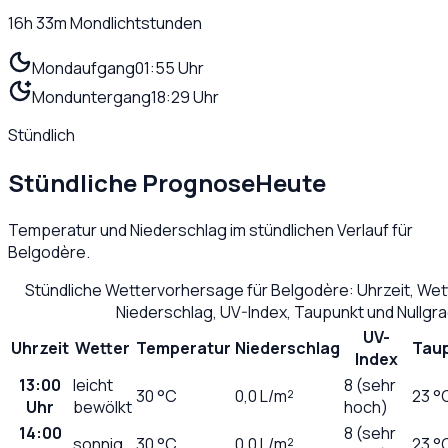
16h 33m
Mondlichtstunden
Mondaufgang
01:55 Uhr
Monduntergang
18:29 Uhr
Stündlich
Stündliche Prognose
Heute
Temperatur und Niederschlag im stündlichen Verlauf für
Belgodère
.
Stündliche Wettervorhersage für
Belgodère
: Uhrzeit, We
Niederschlag, UV-Index, Taupunkt und Nullgr
UV-
Uhrzeit
Wetter
Temperatur
Niederschlag
Tau
Index
13:00
leicht
8 (sehr
30
°C
0,0
L/m²
23 °
Uhr
bewölkt
hoch)
14:00
8 (sehr
sonnig
30
°C
0,0
L/m²
23 °