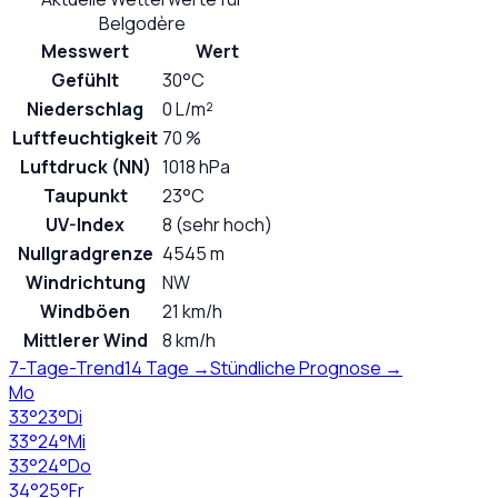
Belgodère
Messwert
Wert
Gefühlt
30°C
Niederschlag
0 L/m²
Luftfeuchtigkeit
70 %
Luftdruck (NN)
1018 hPa
Taupunkt
23°C
UV-Index
8 (sehr hoch)
Nullgradgrenze
4545 m
Windrichtung
NW
Windböen
21 km/h
Mittlerer Wind
8 km/h
7-Tage-Trend
14 Tage →
Stündliche Prognose →
Mo
33
°
23
°
Di
33
°
24
°
Mi
33
°
24
°
Do
34
°
25
°
Fr