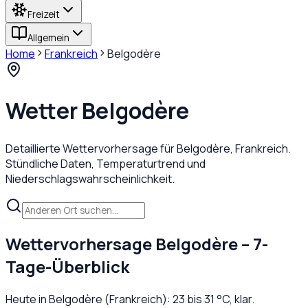
Freizeit
Allgemein
Home
Frankreich
Belgodère
Wetter
Belgodère
Detaillierte Wettervorhersage für
Belgodère
,
Frankreich
.
Stündliche Daten, Temperaturtrend und
Niederschlagswahrscheinlichkeit.
Wettervorhersage
Belgodère
– 7-
Tage-Überblick
Heute in
Belgodère
(
Frankreich
):
23
bis
31
°C,
klar
.