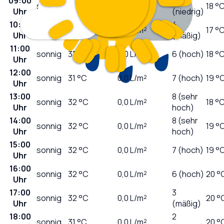
09:00
2
sonnig
29
°C
0,0
L/m²
18 °
Uhr
(niedrig)
10:00
4
sonnig
29
°C
0,0
L/m²
17 °
Uhr
(mäßig)
11:00
sonnig
31
°C
0,0
L/m²
6 (hoch)
18 °
Uhr
12:00
sonnig
31
°C
0,0
L/m²
7 (hoch)
19 °
Uhr
13:00
8 (sehr
sonnig
32
°C
0,0
L/m²
18 °
Uhr
hoch)
14:00
8 (sehr
sonnig
32
°C
0,0
L/m²
19 °
Uhr
hoch)
15:00
sonnig
32
°C
0,0
L/m²
7 (hoch)
19 °
Uhr
16:00
sonnig
32
°C
0,0
L/m²
6 (hoch)
20 °
Uhr
17:00
3
sonnig
32
°C
0,0
L/m²
20 °
Uhr
(mäßig)
18:00
2
sonnig
31
°C
0,0
L/m²
20 °