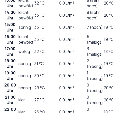
13:00
leicht
8 (sehr
32
°C
0,0
L/m²
20 °
Uhr
bewölkt
hoch)
14:00
leicht
8 (sehr
33
°C
0,0
L/m²
20 °
Uhr
bewölkt
hoch)
15:00
sonnig
33
°C
0,0
L/m²
7 (hoch)
19 °
Uhr
16:00
leicht
5
33
°C
0,0
L/m²
19 °
Uhr
bewölkt
(mäßig)
17:00
3
wolkig
32
°C
0,0
L/m²
18 °
Uhr
(mäßig)
18:00
2
sonnig
31
°C
0,0
L/m²
19 °
Uhr
(niedrig)
19:00
1
sonnig
30
°C
0,0
L/m²
19 °
Uhr
(niedrig)
20:00
0
sonnig
29
°C
0,0
L/m²
20 °
Uhr
(niedrig)
21:00
0
klar
27
°C
0,0
L/m²
20 °
Uhr
(niedrig)
22:00
0
klar
26
°C
0,0
L/m²
18 °