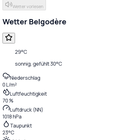
Wetter vorlesen
Wetter
Belgodère
29
°C
sonnig
, gefühlt
30
°C
Niederschlag
0 L/m²
Luftfeuchtigkeit
70 %
Luftdruck (NN)
1018 hPa
Taupunkt
23°C