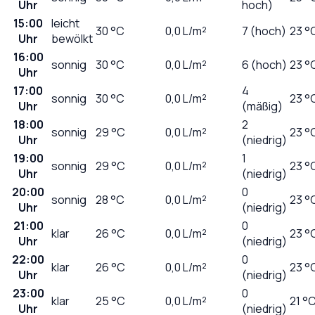
Uhr
hoch)
15:00
leicht
30
°C
0,0
L/m²
7 (hoch)
23 °
Uhr
bewölkt
16:00
sonnig
30
°C
0,0
L/m²
6 (hoch)
23 °
Uhr
17:00
4
sonnig
30
°C
0,0
L/m²
23 °
Uhr
(mäßig)
18:00
2
sonnig
29
°C
0,0
L/m²
23 °
Uhr
(niedrig)
19:00
1
sonnig
29
°C
0,0
L/m²
23 °
Uhr
(niedrig)
20:00
0
sonnig
28
°C
0,0
L/m²
23 °
Uhr
(niedrig)
21:00
0
klar
26
°C
0,0
L/m²
23 °
Uhr
(niedrig)
22:00
0
klar
26
°C
0,0
L/m²
23 °
Uhr
(niedrig)
23:00
0
klar
25
°C
0,0
L/m²
21 °
Uhr
(niedrig)