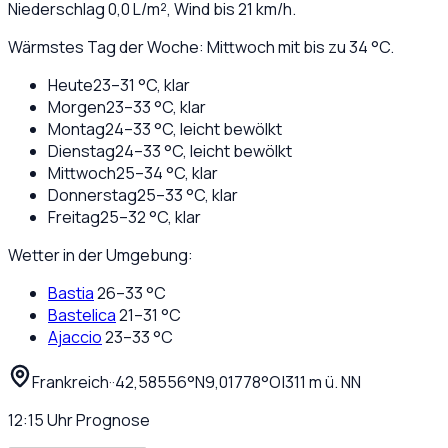
Niederschlag
0,0
L/m², Wind bis
21
km/h.
Wärmstes Tag der Woche: Mittwoch mit bis zu 34 °C.
Heute
23
–
31
°C,
klar
Morgen
23
–
33
°C,
klar
Montag
24
–
33
°C,
leicht bewölkt
Dienstag
24
–
33
°C,
leicht bewölkt
Mittwoch
25
–
34
°C,
klar
Donnerstag
25
–
33
°C,
klar
Freitag
25
–
32
°C,
klar
Wetter in der Umgebung:
Bastia
26
–
33
°C
Bastelica
21
–
31
°C
Ajaccio
23
–
33
°C
Frankreich
·
·
42,58556
°N
9,01778
°O
|
311
m ü. NN
12:15
Uhr
Prognose