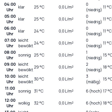
04:00
0
klar
25
°C
0,0
L/m²
11 °C
Uhr
(niedrig)
05:00
0
klar
25
°C
0,0
L/m²
11 °C
Uhr
(niedrig)
06:00
0
klar
24
°C
0,0
L/m²
11 °C
Uhr
(niedrig)
07:00
leicht
0
24
°C
0,0
L/m²
11 °C
Uhr
bewölkt
(niedrig)
08:00
1
sonnig
25
°C
0,0
L/m²
15 °
Uhr
(niedrig)
09:00
leicht
2
29
°C
0,0
L/m²
18 °
Uhr
bewölkt
(niedrig)
10:00
leicht
3
30
°C
0,0
L/m²
15 °
Uhr
bewölkt
(mäßig)
11:00
sonnig
31
°C
0,0
L/m²
6 (hoch)
17 °
Uhr
12:00
wolkig
32
°C
0,0
L/m²
6 (hoch)
18 °
Uhr