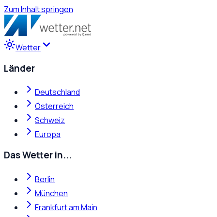
Zum Inhalt springen
Wetter
Länder
Deutschland
Österreich
Schweiz
Europa
Das Wetter in...
Berlin
München
Frankfurt am Main