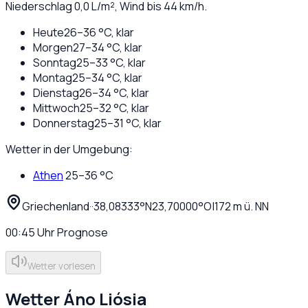
Niederschlag
0,0
L/m², Wind bis
44
km/h.
Heute
26
–
36
°C,
klar
Morgen
27
–
34
°C,
klar
Sonntag
25
–
33
°C,
klar
Montag
25
–
34
°C,
klar
Dienstag
26
–
34
°C,
klar
Mittwoch
25
–
32
°C,
klar
Donnerstag
25
–
31
°C,
klar
Wetter in der Umgebung:
Athen
25
–
36
°C
Griechenland
·
·
38,08333
°N
23,70000
°O
|
172
m ü. NN
00:45
Uhr
Prognose
Wetter vorlesen
Wetter
Áno Liósia