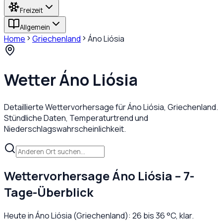
Freizeit
Allgemein
Home
Griechenland
Áno Liósia
Wetter
Áno Liósia
Detaillierte Wettervorhersage für
Áno Liósia
,
Griechenland
.
Stündliche Daten, Temperaturtrend und
Niederschlagswahrscheinlichkeit.
Wettervorhersage
Áno Liósia
– 7-
Tage-Überblick
Heute in
Áno Liósia
(
Griechenland
):
26
bis
36
°C,
klar
.