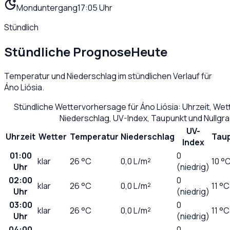
Monduntergang
17:05 Uhr
Stündlich
Stündliche Prognose
Heute
Temperatur und Niederschlag im stündlichen Verlauf für
Áno Liósia
.
Stündliche Wettervorhersage für
Áno Liósia
: Uhrzeit, We
Niederschlag, UV-Index, Taupunkt und Nullgr
UV-
Uhrzeit
Wetter
Temperatur
Niederschlag
Tau
Index
01:00
0
klar
26
°C
0,0
L/m²
10 °
Uhr
(niedrig)
02:00
0
klar
26
°C
0,0
L/m²
11 °C
Uhr
(niedrig)
03:00
0
klar
26
°C
0,0
L/m²
11 °C
Uhr
(niedrig)
04:00
0