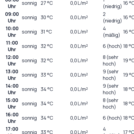
sonnig
27
°C
0,0
L/m²
16 °
Uhr
(niedrig)
09:00
2
sonnig
30
°C
0,0
L/m²
16 °
Uhr
(niedrig)
10:00
4
sonnig
31
°C
0,0
L/m²
16 °
Uhr
(mäßig)
11:00
sonnig
32
°C
0,0
L/m²
6 (hoch)
18 °
Uhr
12:00
8 (sehr
sonnig
32
°C
0,0
L/m²
19 °
Uhr
hoch)
13:00
9 (sehr
sonnig
33
°C
0,0
L/m²
19 °
Uhr
hoch)
14:00
9 (sehr
sonnig
34
°C
0,0
L/m²
18 °
Uhr
hoch)
15:00
8 (sehr
sonnig
34
°C
0,0
L/m²
18 °
Uhr
hoch)
16:00
sonnig
34
°C
0,0
L/m²
6 (hoch)
18 °
Uhr
17:00
4
sonnig
33
°C
0,0
L/m²
17 °