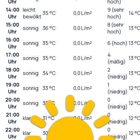
Uhr
hoch)
14:00
leicht
9 (sehr
35
°C
0,0
L/m²
14 °
Uhr
bewölkt
hoch)
15:00
8 (sehr
sonnig
36
°C
0,0
L/m²
13 °
Uhr
hoch)
16:00
sonnig
35
°C
0,0
L/m²
6 (hoch)
13 °
Uhr
17:00
4
sonnig
35
°C
0,0
L/m²
13 °
Uhr
(mäßig)
18:00
2
sonnig
34
°C
0,0
L/m²
13 °
Uhr
(niedrig)
19:00
1
sonnig
33
°C
0,0
L/m²
12 °
Uhr
(niedrig)
20:00
0
sonnig
32
°C
0,0
L/m²
12 °
Uhr
(niedrig)
21:00
0
klar
31
°C
0,0
L/m²
12 °
Uhr
(niedrig)
22:00
0
klar
30
°C
0,0
L/m²
12 °
Uhr
(niedrig)