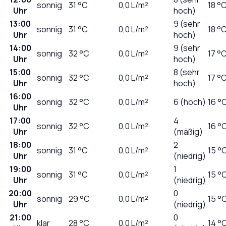
sonnig
31
°C
0,0
L/m²
18 °
Uhr
hoch)
13:00
9 (sehr
sonnig
31
°C
0,0
L/m²
18 °
Uhr
hoch)
14:00
9 (sehr
sonnig
32
°C
0,0
L/m²
17 °
Uhr
hoch)
15:00
8 (sehr
sonnig
32
°C
0,0
L/m²
17 °
Uhr
hoch)
16:00
sonnig
32
°C
0,0
L/m²
6 (hoch)
16 °
Uhr
17:00
4
sonnig
32
°C
0,0
L/m²
16 °
Uhr
(mäßig)
18:00
2
sonnig
31
°C
0,0
L/m²
15 °
Uhr
(niedrig)
19:00
1
sonnig
31
°C
0,0
L/m²
15 °
Uhr
(niedrig)
20:00
0
sonnig
29
°C
0,0
L/m²
15 °
Uhr
(niedrig)
21:00
0
klar
28
°C
0,0
L/m²
14 °