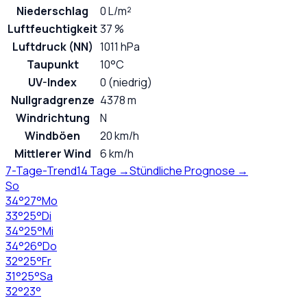
Niederschlag
0 L/m²
Luftfeuchtigkeit
37 %
Luftdruck (NN)
1011 hPa
Taupunkt
10°C
UV-Index
0 (niedrig)
Nullgradgrenze
4378 m
Windrichtung
N
Windböen
20 km/h
Mittlerer Wind
6 km/h
7-Tage-Trend
14 Tage →
Stündliche Prognose →
So
34
°
27
°
Mo
33
°
25
°
Di
34
°
25
°
Mi
34
°
26
°
Do
32
°
25
°
Fr
31
°
25
°
Sa
32
°
23
°