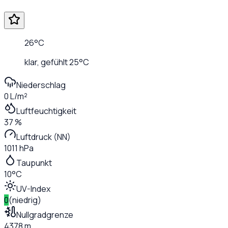
26
°C
klar
, gefühlt
25
°C
Niederschlag
0 L/m²
Luftfeuchtigkeit
37 %
Luftdruck (NN)
1011 hPa
Taupunkt
10°C
UV-Index
0
(
niedrig
)
Nullgradgrenze
4378 m