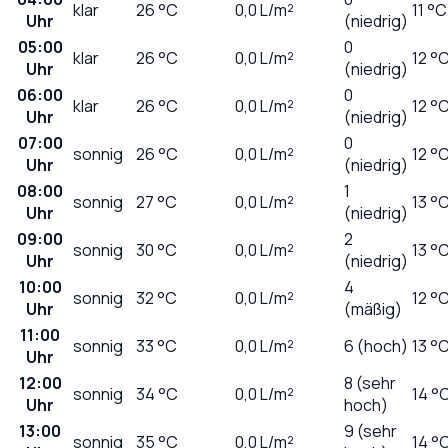
klar
26
°C
0,0
L/m²
11 °C
Uhr
(niedrig)
05:00
0
klar
26
°C
0,0
L/m²
12 °
Uhr
(niedrig)
06:00
0
klar
26
°C
0,0
L/m²
12 °
Uhr
(niedrig)
07:00
0
sonnig
26
°C
0,0
L/m²
12 °
Uhr
(niedrig)
08:00
1
sonnig
27
°C
0,0
L/m²
13 °
Uhr
(niedrig)
09:00
2
sonnig
30
°C
0,0
L/m²
13 °
Uhr
(niedrig)
10:00
4
sonnig
32
°C
0,0
L/m²
12 °
Uhr
(mäßig)
11:00
sonnig
33
°C
0,0
L/m²
6 (hoch)
13 °
Uhr
12:00
8 (sehr
sonnig
34
°C
0,0
L/m²
14 °
Uhr
hoch)
13:00
9 (sehr
sonnig
35
°C
0,0
L/m²
14 °