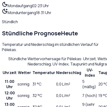
Mondaufgang
02:23 Uhr
Monduntergang
18:31 Uhr
Stündlich
Stündliche Prognose
Heute
Temperatur und Niederschlag im stündlichen Verlauf für
Pélekas
.
Stündliche Wettervorhersage für
Pélekas
: Uhrzeit, Wet
Niederschlag, UV-Index, Taupunkt und Nullgr
UV-
Uhrzeit
Wetter
Temperatur
Niederschlag
Tau
Index
11:00
5
sonnig
31
°C
0,0
L/m²
20 °
Uhr
(mäßig)
12:00
sonnig
32
°C
0,0
L/m²
7 (hoch)
19 °
Uhr
13:00
9 (sehr
sonnig
32
°C
0,0
L/m²
20 °