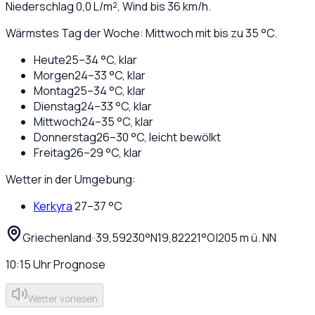
Niederschlag
0,0
L/m², Wind bis
36
km/h.
Wärmstes Tag der Woche: Mittwoch mit bis zu 35 °C.
Heute
25
–
34
°C,
klar
Morgen
24
–
33
°C,
klar
Montag
25
–
34
°C,
klar
Dienstag
24
–
33
°C,
klar
Mittwoch
24
–
35
°C,
klar
Donnerstag
26
–
30
°C,
leicht bewölkt
Freitag
26
–
29
°C,
klar
Wetter in der Umgebung:
Kerkyra
27
–
37
°C
Griechenland
·
·
39,59230
°N
19,82221
°O
|
205
m ü. NN
10:15
Uhr
Prognose
Wetter vorlesen