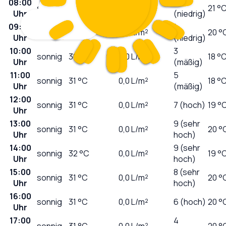
08:00
0
sonnig
25
°C
0,0
L/m²
21 °
Uhr
(niedrig)
09:00
1
sonnig
28
°C
0,0
L/m²
20 °
Uhr
(niedrig)
10:00
3
sonnig
30
°C
0,0
L/m²
18 °
Uhr
(mäßig)
11:00
5
sonnig
31
°C
0,0
L/m²
18 °
Uhr
(mäßig)
12:00
sonnig
31
°C
0,0
L/m²
7 (hoch)
19 °
Uhr
13:00
9 (sehr
sonnig
31
°C
0,0
L/m²
20 °
Uhr
hoch)
14:00
9 (sehr
sonnig
32
°C
0,0
L/m²
19 °
Uhr
hoch)
15:00
8 (sehr
sonnig
31
°C
0,0
L/m²
20 °
Uhr
hoch)
16:00
sonnig
31
°C
0,0
L/m²
6 (hoch)
20 °
Uhr
17:00
4
sonnig
31
°C
0,0
L/m²
20 °