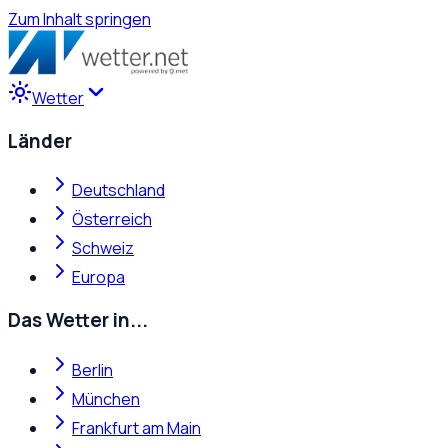
Zum Inhalt springen
Wetter
Länder
Deutschland
Österreich
Schweiz
Europa
Das Wetter in...
Berlin
München
Frankfurt am Main