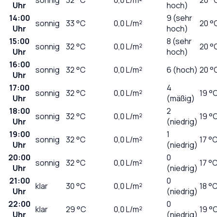
Uhr
hoch)
14:00
9 (sehr
sonnig
33
°C
0,0
L/m²
20 °
Uhr
hoch)
15:00
8 (sehr
sonnig
32
°C
0,0
L/m²
20 °
Uhr
hoch)
16:00
sonnig
32
°C
0,0
L/m²
6 (hoch)
20 °
Uhr
17:00
4
sonnig
32
°C
0,0
L/m²
19 °
Uhr
(mäßig)
18:00
2
sonnig
32
°C
0,0
L/m²
19 °
Uhr
(niedrig)
19:00
1
sonnig
32
°C
0,0
L/m²
17 °
Uhr
(niedrig)
20:00
0
sonnig
32
°C
0,0
L/m²
17 °
Uhr
(niedrig)
21:00
0
klar
30
°C
0,0
L/m²
18 °
Uhr
(niedrig)
22:00
0
klar
29
°C
0,0
L/m²
19 °
Uhr
(niedrig)