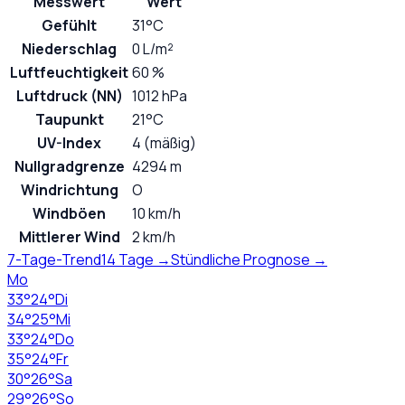
Messwert
Wert
Gefühlt
31°C
Niederschlag
0 L/m²
Luftfeuchtigkeit
60 %
Luftdruck (NN)
1012 hPa
Taupunkt
21°C
UV-Index
4 (mäßig)
Nullgradgrenze
4294 m
Windrichtung
O
Windböen
10 km/h
Mittlerer Wind
2 km/h
7-Tage-Trend
14 Tage →
Stündliche Prognose →
Mo
33
°
24
°
Di
34
°
25
°
Mi
33
°
24
°
Do
35
°
24
°
Fr
30
°
26
°
Sa
29
°
26
°
So