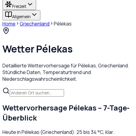
Freizeit
Allgemein
Home
Griechenland
Pélekas
Wetter
Pélekas
Detaillierte Wettervorhersage für
Pélekas
,
Griechenland
.
Stündliche Daten, Temperaturtrend und
Niederschlagswahrscheinlichkeit.
Wettervorhersage
Pélekas
– 7-Tage-
Überblick
Heute in
Pélekas
(
Griechenland
):
25
bis
34
°C,
klar
.