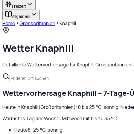
Freizeit
Allgemein
Home
Grossbritannien
Knaphill
Wetter
Knaphill
Detaillierte Wettervorhersage für
Knaphill
,
Grossbritannien
.
Wettervorhersage
Knaphill
– 7-Tage-Ü
Heute in
Knaphill
(
Großbritannien
):
8
bis
25
°C,
sonnig
. Nied
Wärmstes Tag der Woche: Mittwoch mit bis zu 35 °C.
Heute
8
–
25
°C,
sonnig