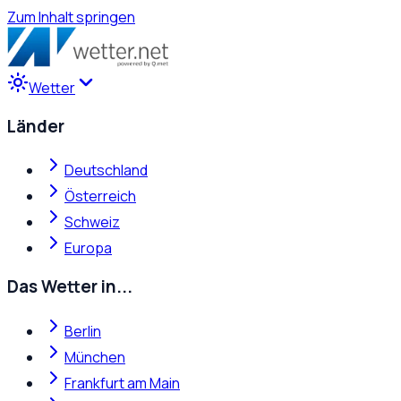
Zum Inhalt springen
Wetter
Länder
Deutschland
Österreich
Schweiz
Europa
Das Wetter in...
Berlin
München
Frankfurt am Main