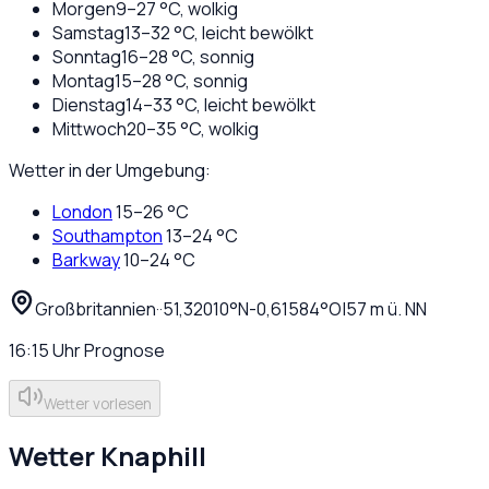
Morgen
9
–
27
°C,
wolkig
Samstag
13
–
32
°C,
leicht bewölkt
Sonntag
16
–
28
°C,
sonnig
Montag
15
–
28
°C,
sonnig
Dienstag
14
–
33
°C,
leicht bewölkt
Mittwoch
20
–
35
°C,
wolkig
Wetter in der Umgebung:
London
15
–
26
°C
Southampton
13
–
24
°C
Barkway
10
–
24
°C
Großbritannien
·
·
51,32010
°N
-0,61584
°O
|
57
m ü. NN
16:15
Uhr
Prognose
Wetter vorlesen
Wetter
Knaphill