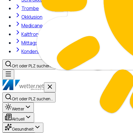
Trombe
Okklusion
Medicane
Kaltfront
Mittagshitze
Kondensstreifen
Ort oder PLZ suchen…
Ort oder PLZ suchen…
Wetter
Aktuell
Gesundheit