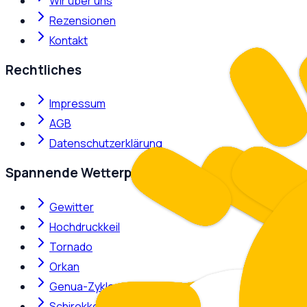
Wir über uns
Rezensionen
Kontakt
Rechtliches
Impressum
AGB
Datenschutzerklärung
Spannende Wetterphänomene
Gewitter
Hochdruckkeil
Tornado
Orkan
Genua-Zyklone
Schirokko