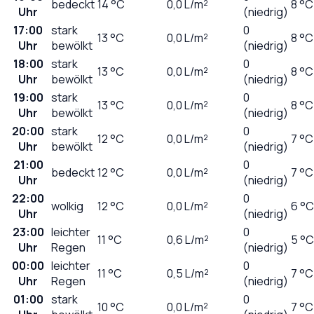
bedeckt
14
°C
0,0
L/m²
8 °C
Uhr
(niedrig)
17:00
stark
0
13
°C
0,0
L/m²
8 °C
Uhr
bewölkt
(niedrig)
18:00
stark
0
13
°C
0,0
L/m²
8 °C
Uhr
bewölkt
(niedrig)
19:00
stark
0
13
°C
0,0
L/m²
8 °C
Uhr
bewölkt
(niedrig)
20:00
stark
0
12
°C
0,0
L/m²
7 °C
Uhr
bewölkt
(niedrig)
21:00
0
bedeckt
12
°C
0,0
L/m²
7 °C
Uhr
(niedrig)
22:00
0
wolkig
12
°C
0,0
L/m²
6 °C
Uhr
(niedrig)
23:00
leichter
0
11
°C
0,6
L/m²
5 °C
Uhr
Regen
(niedrig)
00:00
leichter
0
11
°C
0,5
L/m²
7 °C
Uhr
Regen
(niedrig)
01:00
stark
0
10
°C
0,0
L/m²
7 °C