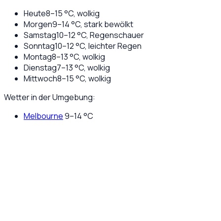
Heute
8
–
15
°C,
wolkig
Morgen
9
–
14
°C,
stark bewölkt
Samstag
10
–
12
°C,
Regenschauer
Sonntag
10
–
12
°C,
leichter Regen
Montag
8
–
13
°C,
wolkig
Dienstag
7
–
13
°C,
wolkig
Mittwoch
8
–
15
°C,
wolkig
Wetter in der Umgebung:
Melbourne
9
–
14
°C