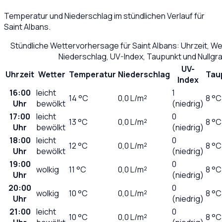
Temperatur und Niederschlag im stündlichen Verlauf für
Saint Albans
.
Stündliche Wettervorhersage für
Saint Albans
: Uhrzeit, W
Niederschlag, UV-Index, Taupunkt und Nullg
UV-
Uhrzeit
Wetter
Temperatur
Niederschlag
Tau
Index
16:00
leicht
1
14
°C
0,0
L/m²
8 °C
Uhr
bewölkt
(niedrig)
17:00
leicht
0
13
°C
0,0
L/m²
8 °C
Uhr
bewölkt
(niedrig)
18:00
leicht
0
12
°C
0,0
L/m²
8 °C
Uhr
bewölkt
(niedrig)
19:00
0
wolkig
11
°C
0,0
L/m²
8 °C
Uhr
(niedrig)
20:00
0
wolkig
10
°C
0,0
L/m²
8 °C
Uhr
(niedrig)
21:00
leicht
0
10
°C
0,0
L/m²
8 °C