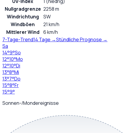
UV-Index
1 (niedrig)
Nullgradgrenze
2258 m
Windrichtung
SW
Windböen
21 km/h
Mittlerer Wind
6 km/h
7-Tage-Trend
14 Tage →
Stündliche Prognose →
Sa
14
°
9
°
So
12
°
10
°
Mo
12
°
10
°
Di
13
°
8
°
Mi
13
°
7
°
Do
15
°
8
°
Fr
15
°
9
°
Sonnen-/Mondereignisse