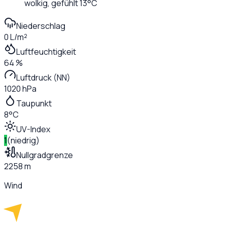
wolkig
, gefühlt
13
°C
Niederschlag
0 L/m²
Luftfeuchtigkeit
64 %
Luftdruck (NN)
1020 hPa
Taupunkt
8°C
UV-Index
1
(
niedrig
)
Nullgradgrenze
2258 m
Wind