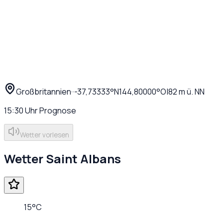
Großbritannien
·
·
-37,73333
°N
144,80000
°O
|
82
m ü. NN
15:30
Uhr
Prognose
Wetter vorlesen
Wetter
Saint Albans
15
°C