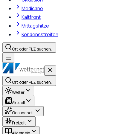
Medicane
Kaltfront
Mittagshitze
Kondensstreifen
Ort oder PLZ suchen…
Ort oder PLZ suchen…
Wetter
Aktuell
Gesundheit
Freizeit
Allgemein