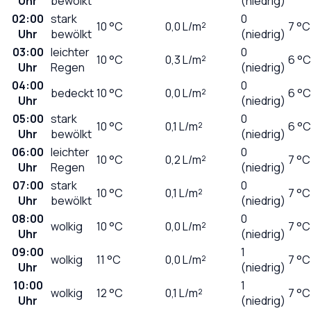
Uhr
bewölkt
(niedrig)
02:00
stark
0
10
°C
0,0
L/m²
7 °C
Uhr
bewölkt
(niedrig)
03:00
leichter
0
10
°C
0,3
L/m²
6 °C
Uhr
Regen
(niedrig)
04:00
0
bedeckt
10
°C
0,0
L/m²
6 °C
Uhr
(niedrig)
05:00
stark
0
10
°C
0,1
L/m²
6 °C
Uhr
bewölkt
(niedrig)
06:00
leichter
0
10
°C
0,2
L/m²
7 °C
Uhr
Regen
(niedrig)
07:00
stark
0
10
°C
0,1
L/m²
7 °C
Uhr
bewölkt
(niedrig)
08:00
0
wolkig
10
°C
0,0
L/m²
7 °C
Uhr
(niedrig)
09:00
1
wolkig
11
°C
0,0
L/m²
7 °C
Uhr
(niedrig)
10:00
1
wolkig
12
°C
0,1
L/m²
7 °C
Uhr
(niedrig)