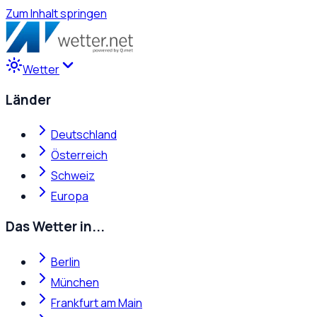
Zum Inhalt springen
Wetter
Länder
Deutschland
Österreich
Schweiz
Europa
Das Wetter in...
Berlin
München
Frankfurt am Main