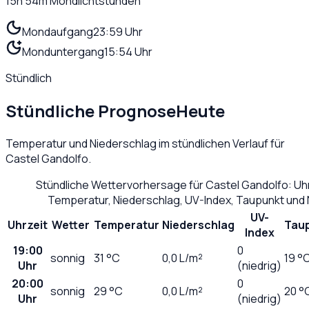
15h 54m
Mondlichtstunden
Mondaufgang
23:59 Uhr
Monduntergang
15:54 Uhr
Stündlich
Stündliche Prognose
Heute
Temperatur und Niederschlag im stündlichen Verlauf für
Castel Gandolfo
.
Stündliche Wettervorhersage für
Castel Gandolfo
: Uh
Temperatur, Niederschlag, UV-Index, Taupunkt und
UV-
Uhrzeit
Wetter
Temperatur
Niederschlag
Tau
Index
19:00
0
sonnig
31
°C
0,0
L/m²
19 °
Uhr
(niedrig)
20:00
0
sonnig
29
°C
0,0
L/m²
20 °
Uhr
(niedrig)