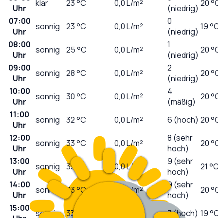
klar
23
°C
0,0
L/m²
20 °
Uhr
(niedrig)
07:00
0
sonnig
23
°C
0,0
L/m²
19 °
Uhr
(niedrig)
08:00
1
sonnig
25
°C
0,0
L/m²
20 °
Uhr
(niedrig)
09:00
2
sonnig
28
°C
0,0
L/m²
20 °
Uhr
(niedrig)
10:00
4
sonnig
30
°C
0,0
L/m²
20 °
Uhr
(mäßig)
11:00
sonnig
32
°C
0,0
L/m²
6 (hoch)
20 °
Uhr
12:00
8 (sehr
sonnig
33
°C
0,0
L/m²
20 °
Uhr
hoch)
13:00
9 (sehr
sonnig
33
°C
0,0
L/m²
21 °
Uhr
hoch)
14:00
9 (sehr
sonnig
33
°C
0,0
L/m²
20 °
Uhr
hoch)
15:00
sonnig
33
°C
0,0
L/m²
7 (hoch)
19 °