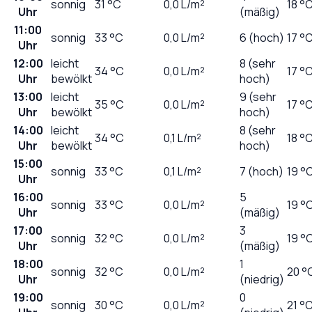
sonnig
31
°C
0,0
L/m²
18 °
Uhr
(mäßig)
11:00
sonnig
33
°C
0,0
L/m²
6 (hoch)
17 °
Uhr
12:00
leicht
8 (sehr
34
°C
0,0
L/m²
17 °
Uhr
bewölkt
hoch)
13:00
leicht
9 (sehr
35
°C
0,0
L/m²
17 °
Uhr
bewölkt
hoch)
14:00
leicht
8 (sehr
34
°C
0,1
L/m²
18 °
Uhr
bewölkt
hoch)
15:00
sonnig
33
°C
0,1
L/m²
7 (hoch)
19 °
Uhr
16:00
5
sonnig
33
°C
0,0
L/m²
19 °
Uhr
(mäßig)
17:00
3
sonnig
32
°C
0,0
L/m²
19 °
Uhr
(mäßig)
18:00
1
sonnig
32
°C
0,0
L/m²
20 °
Uhr
(niedrig)
19:00
0
sonnig
30
°C
0,0
L/m²
21 °