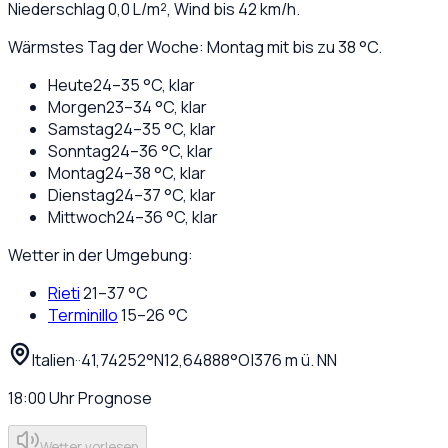
Niederschlag
0,0
L/m², Wind bis
42
km/h.
Wärmstes Tag der Woche: Montag mit bis zu 38 °C.
Heute
24
–
35
°C,
klar
Morgen
23
–
34
°C,
klar
Samstag
24
–
35
°C,
klar
Sonntag
24
–
36
°C,
klar
Montag
24
–
38
°C,
klar
Dienstag
24
–
37
°C,
klar
Mittwoch
24
–
36
°C,
klar
Wetter in der Umgebung:
Rieti
21
–
37
°C
Terminillo
15
–
26
°C
Italien
·
·
41,74252
°N
12,64888
°O
|
376
m ü. NN
18:00
Uhr
Prognose
Wetter vorlesen