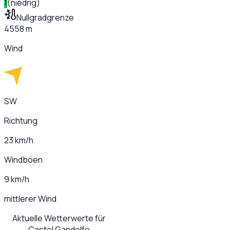
1
(
niedrig
)
Nullgradgrenze
4558 m
Wind
SW
Richtung
23 km/h
Windböen
9 km/h
mittlerer Wind
Aktuelle Wetterwerte für
Castel Gandolfo