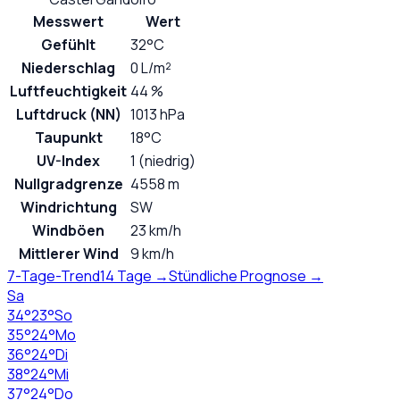
Messwert
Wert
Gefühlt
32°C
Niederschlag
0 L/m²
Luftfeuchtigkeit
44 %
Luftdruck (NN)
1013 hPa
Taupunkt
18°C
UV-Index
1 (niedrig)
Nullgradgrenze
4558 m
Windrichtung
SW
Windböen
23 km/h
Mittlerer Wind
9 km/h
7-Tage-Trend
14 Tage →
Stündliche Prognose →
Sa
34
°
23
°
So
35
°
24
°
Mo
36
°
24
°
Di
38
°
24
°
Mi
37
°
24
°
Do