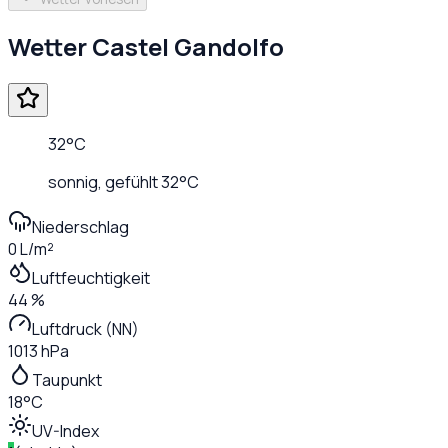
Wetter
Castel Gandolfo
32
°C
sonnig
, gefühlt
32
°C
Niederschlag
0 L/m²
Luftfeuchtigkeit
44 %
Luftdruck (NN)
1013 hPa
Taupunkt
18°C
UV-Index