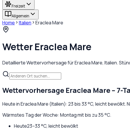
Freizeit
Allgemein
Home
Italien
Eraclea Mare
Wetter
Eraclea Mare
Detaillierte Wettervorhersage für
Eraclea Mare
,
Italien
. Stü
Wettervorhersage
Eraclea Mare
– 7-T
Heute in
Eraclea Mare
(
Italien
):
23
bis
33
°C,
leicht bewölkt
. 
Wärmstes Tag der Woche: Montag mit bis zu 35 °C.
Heute
23
–
33
°C,
leicht bewölkt