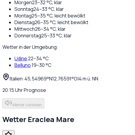
Morgen
23
–
32
°C,
klar
Sonntag
24
–
33
°C,
klar
Montag
25
–
35
°C,
leicht bewölkt
Dienstag
26
–
35
°C,
leicht bewölkt
Mittwoch
26
–
34
°C,
klar
Donnerstag
25
–
33
°C,
klar
Wetter in der Umgebung:
Udine
22
–
34
°C
Belluno
19
–
30
°C
Italien
·
·
45,54969
°N
12,76591
°O
|
4
m ü. NN
20:15
Uhr
Prognose
Wetter vorlesen
Wetter
Eraclea Mare