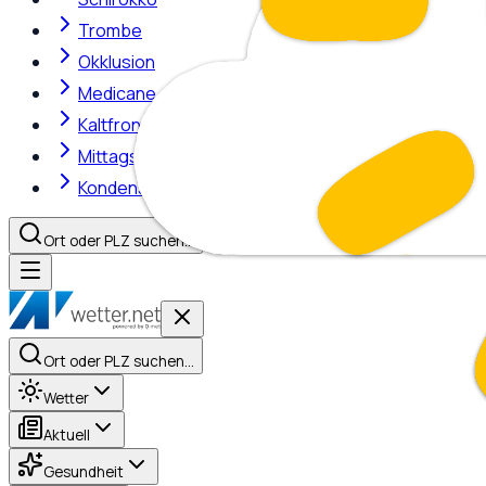
Trombe
Okklusion
Medicane
Kaltfront
Mittagshitze
Kondensstreifen
Ort oder PLZ suchen…
Ort oder PLZ suchen…
Wetter
Aktuell
Gesundheit