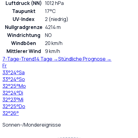
Luftdruck (NN)
1012 hPa
Taupunkt
17°C
UV-Index
2 (niedrig)
Nullgradgrenze
4214 m
Windrichtung
NO
Windböen
20 km/h
Mittlerer Wind
9 km/h
7-Tage-Trend
14 Tage →
Stündliche Prognose →
Fr
33
°
24
°
Sa
33
°
24
°
So
32
°
25
°
Mo
32
°
24
°
Di
32
°
23
°
Mi
32
°
25
°
Do
32
°
26
°
Sonnen-/Mondereignisse