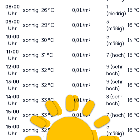
08:00
1
sonnig
26
°C
0,0
L/m²
15 °C
Uhr
(niedrig)
09:00
3
sonnig
29
°C
0,0
L/m²
16 °C
Uhr
(mäßig)
10:00
5
sonnig
30
°C
0,0
L/m²
14 °C
Uhr
(mäßig)
11:00
sonnig
31
°C
0,0
L/m²
7 (hoch)
15 °C
Uhr
12:00
9 (sehr
sonnig
32
°C
0,0
L/m²
15 °C
Uhr
hoch)
13:00
9 (sehr
sonnig
32
°C
0,0
L/m²
16 °C
Uhr
hoch)
14:00
8 (sehr
sonnig
33
°C
0,0
L/m²
16 °C
Uhr
hoch)
15:00
sonnig
33
°C
0,0
L/m²
7 (hoch)
16 °C
Uhr
16:00
5
sonnig
32
°C
0,0
L/m²
16 °C
Uhr
(mäßig)