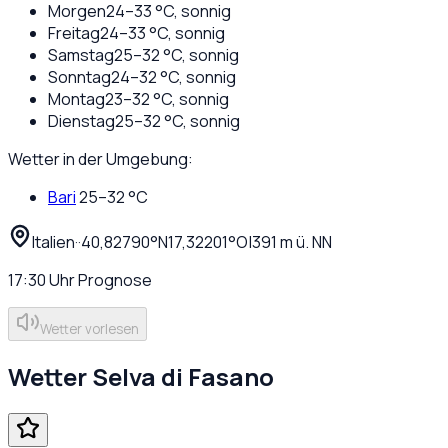
Morgen
24
–
33
°C,
sonnig
Freitag
24
–
33
°C,
sonnig
Samstag
25
–
32
°C,
sonnig
Sonntag
24
–
32
°C,
sonnig
Montag
23
–
32
°C,
sonnig
Dienstag
25
–
32
°C,
sonnig
Wetter in der Umgebung:
Bari
25
–
32
°C
Italien
·
·
40,82790
°N
17,32201
°O
|
391
m ü. NN
17:30
Uhr
Prognose
Wetter vorlesen
Wetter
Selva di Fasano