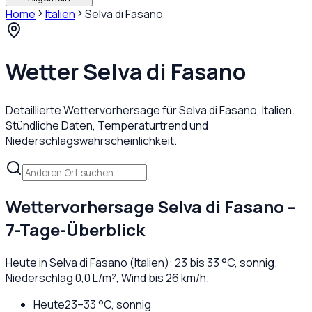
Home
Italien
Selva di Fasano
Wetter
Selva di Fasano
Detaillierte Wettervorhersage für
Selva di Fasano
,
Italien
.
Stündliche Daten, Temperaturtrend und
Niederschlagswahrscheinlichkeit.
Wettervorhersage
Selva di Fasano
–
7-Tage-Überblick
Heute in
Selva di Fasano
(
Italien
):
23
bis
33
°C,
sonnig
.
Niederschlag
0,0
L/m², Wind bis
26
km/h.
Heute
23
–
33
°C,
sonnig