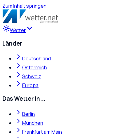
Zum Inhalt springen
Wetter
Länder
Deutschland
Österreich
Schweiz
Europa
Das Wetter in...
Berlin
München
Frankfurt am Main