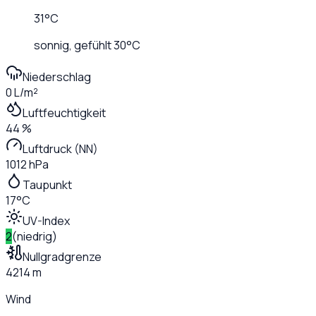
31
°C
sonnig
, gefühlt
30
°C
Niederschlag
0 L/m²
Luftfeuchtigkeit
44 %
Luftdruck (NN)
1012 hPa
Taupunkt
17°C
UV-Index
2
(
niedrig
)
Nullgradgrenze
4214 m
Wind