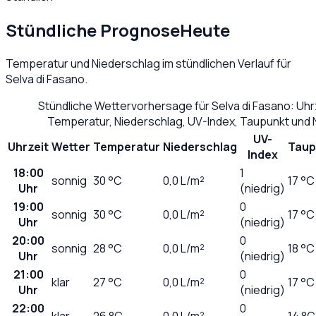
Stündliche Prognose
Heute
Temperatur und Niederschlag im stündlichen Verlauf für
Selva di Fasano
.
Stündliche Wettervorhersage für
Selva di Fasano
: Uhr
Temperatur, Niederschlag, UV-Index, Taupunkt und 
UV-
Uhrzeit
Wetter
Temperatur
Niederschlag
Taup
Index
18:00
1
sonnig
30
°C
0,0
L/m²
17 °C
Uhr
(niedrig)
19:00
0
sonnig
30
°C
0,0
L/m²
17 °C
Uhr
(niedrig)
20:00
0
sonnig
28
°C
0,0
L/m²
18 °C
Uhr
(niedrig)
21:00
0
klar
27
°C
0,0
L/m²
17 °C
Uhr
(niedrig)
22:00
0
klar
26
°C
0,0
L/m²
14 °C