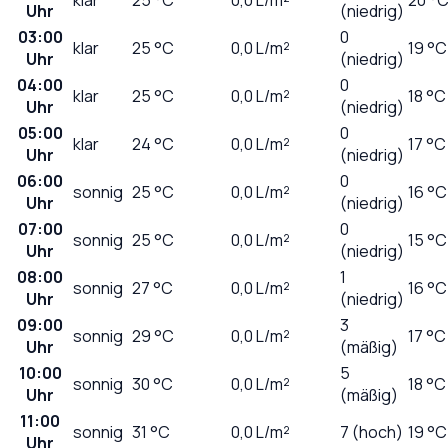
Uhr
(niedrig)
03:00
0
klar
25
°C
0,0
L/m²
19 °C
Uhr
(niedrig)
04:00
0
klar
25
°C
0,0
L/m²
18 °C
Uhr
(niedrig)
05:00
0
klar
24
°C
0,0
L/m²
17 °C
Uhr
(niedrig)
06:00
0
sonnig
25
°C
0,0
L/m²
16 °C
Uhr
(niedrig)
07:00
0
sonnig
25
°C
0,0
L/m²
15 °C
Uhr
(niedrig)
08:00
1
sonnig
27
°C
0,0
L/m²
16 °C
Uhr
(niedrig)
09:00
3
sonnig
29
°C
0,0
L/m²
17 °C
Uhr
(mäßig)
10:00
5
sonnig
30
°C
0,0
L/m²
18 °C
Uhr
(mäßig)
11:00
sonnig
31
°C
0,0
L/m²
7 (hoch)
19 °C
Uhr