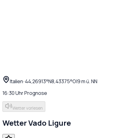
Italien
·
·
44,26913
°N
8,43375
°O
|
9
m ü. NN
16:30
Uhr
Prognose
Wetter vorlesen
Wetter
Vado Ligure