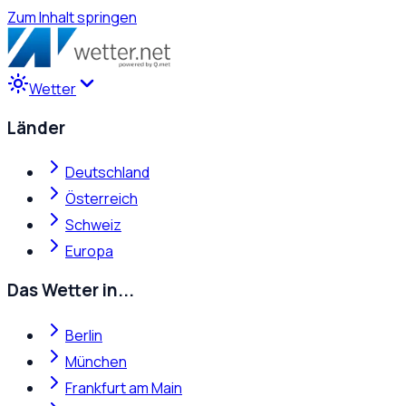
Zum Inhalt springen
Wetter
Länder
Deutschland
Österreich
Schweiz
Europa
Das Wetter in...
Berlin
München
Frankfurt am Main