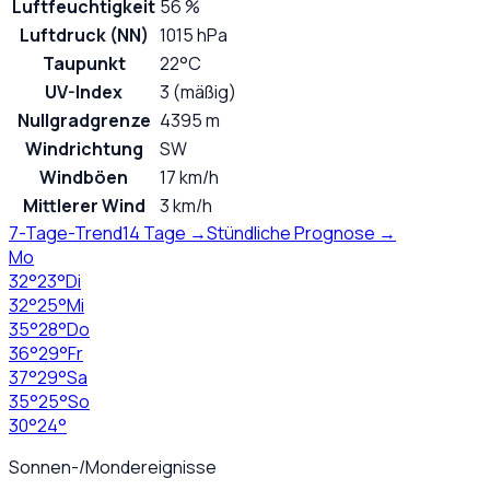
Luftfeuchtigkeit
56 %
Luftdruck (NN)
1015 hPa
Taupunkt
22°C
UV-Index
3 (mäßig)
Nullgradgrenze
4395 m
Windrichtung
SW
Windböen
17 km/h
Mittlerer Wind
3 km/h
7-Tage-Trend
14 Tage →
Stündliche Prognose →
Mo
32
°
23
°
Di
32
°
25
°
Mi
35
°
28
°
Do
36
°
29
°
Fr
37
°
29
°
Sa
35
°
25
°
So
30
°
24
°
Sonnen-/Mondereignisse