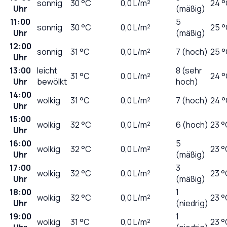
sonnig
30
°C
0,0
L/m²
24 
Uhr
(mäßig)
11:00
5
sonnig
30
°C
0,0
L/m²
25 
Uhr
(mäßig)
12:00
sonnig
31
°C
0,0
L/m²
7 (hoch)
25 
Uhr
13:00
leicht
8 (sehr
31
°C
0,0
L/m²
24 
Uhr
bewölkt
hoch)
14:00
wolkig
31
°C
0,0
L/m²
7 (hoch)
24 
Uhr
15:00
wolkig
32
°C
0,0
L/m²
6 (hoch)
23 °
Uhr
16:00
5
wolkig
32
°C
0,0
L/m²
23 °
Uhr
(mäßig)
17:00
3
wolkig
32
°C
0,0
L/m²
23 °
Uhr
(mäßig)
18:00
1
wolkig
32
°C
0,0
L/m²
23 °
Uhr
(niedrig)
19:00
1
wolkig
31
°C
0,0
L/m²
23 °