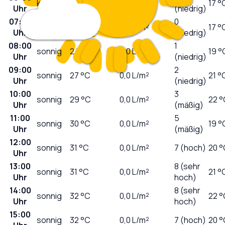
klar
23
°C
0,0
L/m²
17 °
Uhr
(niedrig)
07:00
0
sonnig
23
°C
0,0
L/m²
17 °
Uhr
(niedrig)
08:00
1
sonnig
24
°C
0,0
L/m²
19 °
Uhr
(niedrig)
09:00
2
sonnig
27
°C
0,0
L/m²
21 °
Uhr
(niedrig)
10:00
3
sonnig
29
°C
0,0
L/m²
22 °
Uhr
(mäßig)
11:00
5
sonnig
30
°C
0,0
L/m²
19 °
Uhr
(mäßig)
12:00
sonnig
31
°C
0,0
L/m²
7 (hoch)
20 °
Uhr
13:00
8 (sehr
sonnig
31
°C
0,0
L/m²
21 °
Uhr
hoch)
14:00
8 (sehr
sonnig
32
°C
0,0
L/m²
22 °
Uhr
hoch)
15:00
sonnig
32
°C
0,0
L/m²
7 (hoch)
20 °