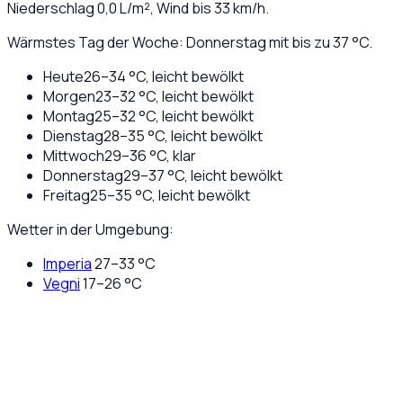
Niederschlag
0,0
L/m², Wind bis
33
km/h.
Wärmstes Tag der Woche: Donnerstag mit bis zu 37 °C.
Heute
26
–
34
°C,
leicht bewölkt
Morgen
23
–
32
°C,
leicht bewölkt
Montag
25
–
32
°C,
leicht bewölkt
Dienstag
28
–
35
°C,
leicht bewölkt
Mittwoch
29
–
36
°C,
klar
Donnerstag
29
–
37
°C,
leicht bewölkt
Freitag
25
–
35
°C,
leicht bewölkt
Wetter in der Umgebung:
Imperia
27
–
33
°C
Vegni
17
–
26
°C