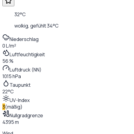
32
°C
wolkig
, gefühlt
34
°C
Niederschlag
0 L/m²
Luftfeuchtigkeit
56 %
Luftdruck (NN)
1015 hPa
Taupunkt
22°C
UV-Index
3
(
mäßig
)
Nullgradgrenze
4395 m
Wind