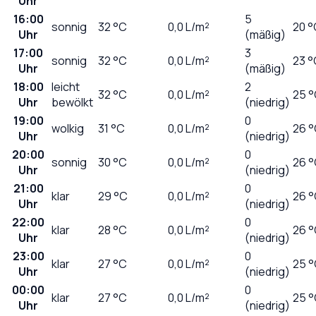
Uhr
16:00
5
sonnig
32
°C
0,0
L/m²
20 °
Uhr
(mäßig)
17:00
3
sonnig
32
°C
0,0
L/m²
23 °
Uhr
(mäßig)
18:00
leicht
2
32
°C
0,0
L/m²
25 
Uhr
bewölkt
(niedrig)
19:00
0
wolkig
31
°C
0,0
L/m²
26 
Uhr
(niedrig)
20:00
0
sonnig
30
°C
0,0
L/m²
26 
Uhr
(niedrig)
21:00
0
klar
29
°C
0,0
L/m²
26 
Uhr
(niedrig)
22:00
0
klar
28
°C
0,0
L/m²
26 
Uhr
(niedrig)
23:00
0
klar
27
°C
0,0
L/m²
25 
Uhr
(niedrig)
00:00
0
klar
27
°C
0,0
L/m²
25 
Uhr
(niedrig)