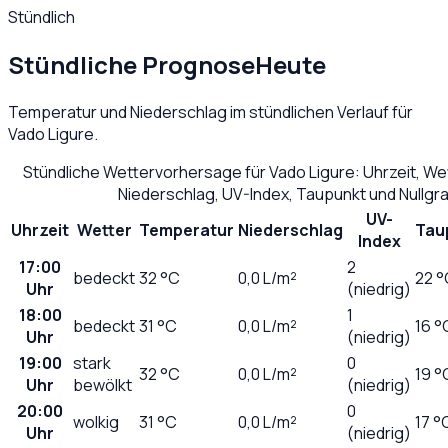
Stündlich
Stündliche Prognose
Heute
Temperatur und Niederschlag im stündlichen Verlauf für
Vado Ligure
.
Stündliche Wettervorhersage für
Vado Ligure
: Uhrzeit, W
Niederschlag, UV-Index, Taupunkt und Nullg
UV-
Uhrzeit
Wetter
Temperatur
Niederschlag
Tau
Index
17:00
2
bedeckt
32
°C
0,0
L/m²
22 °
Uhr
(niedrig)
18:00
1
bedeckt
31
°C
0,0
L/m²
16 °
Uhr
(niedrig)
19:00
stark
0
32
°C
0,0
L/m²
19 °
Uhr
bewölkt
(niedrig)
20:00
0
wolkig
31
°C
0,0
L/m²
17 °
Uhr
(niedrig)