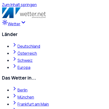
Zum Inhalt springen
Wetter
Länder
Deutschland
Österreich
Schweiz
Europa
Das Wetter in...
Berlin
München
Frankfurt am Main