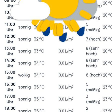
09:00
2
sonnig
28
°C
0,0
L/m²
20 °
Uhr
(niedrig)
10:00
3
sonnig
29
°C
0,0
L/m²
20 °
Uhr
(mäßig)
11:00
5
sonnig
30
°C
0,0
L/m²
20 °
Uhr
(mäßig)
12:00
sonnig
32
°C
0,0
L/m²
7 (hoch)
20 °
Uhr
13:00
8 (sehr
sonnig
33
°C
0,0
L/m²
20 °
Uhr
hoch)
14:00
8 (sehr
sonnig
34
°C
0,0
L/m²
20 °
Uhr
hoch)
15:00
wolkig
34
°C
0,0
L/m²
6 (hoch)
20 °
Uhr
16:00
5
sonnig
35
°C
0,0
L/m²
23 °
Uhr
(mäßig)
17:00
3
sonnig
35
°C
0,0
L/m²
23 °
Uhr
(mäßig)
18:00
2
sonnig
35
°C
0,0
L/m²
23 °