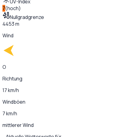
UV-Index
7
(
hoch
)
Nullgradgrenze
4453 m
Wind
O
Richtung
17 km/h
Windböen
7 km/h
mittlerer Wind
Aktuelle Wetterwerte für