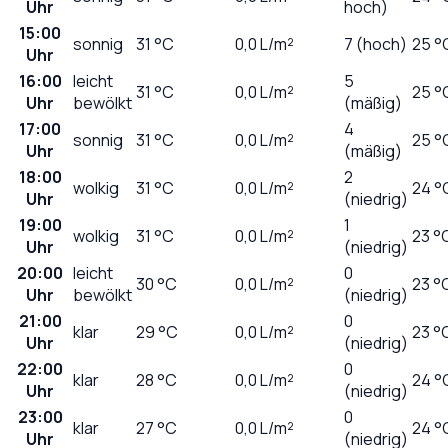
Uhr
hoch)
15:00
sonnig
31
°C
0,0
L/m²
7 (hoch)
25 °
Uhr
16:00
leicht
5
31
°C
0,0
L/m²
25 °
Uhr
bewölkt
(mäßig)
17:00
4
sonnig
31
°C
0,0
L/m²
25 °
Uhr
(mäßig)
18:00
2
wolkig
31
°C
0,0
L/m²
24 °
Uhr
(niedrig)
19:00
1
wolkig
31
°C
0,0
L/m²
23 °
Uhr
(niedrig)
20:00
leicht
0
30
°C
0,0
L/m²
23 °
Uhr
bewölkt
(niedrig)
21:00
0
klar
29
°C
0,0
L/m²
23 °
Uhr
(niedrig)
22:00
0
klar
28
°C
0,0
L/m²
24 °
Uhr
(niedrig)
23:00
0
klar
27
°C
0,0
L/m²
24 °
Uhr
(niedrig)