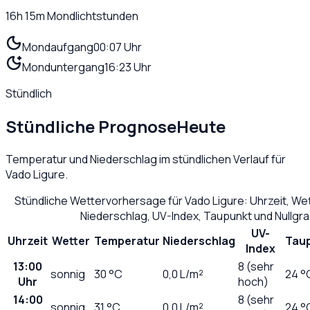
16h 15m
Mondlichtstunden
Mondaufgang
00:07 Uhr
Monduntergang
16:23 Uhr
Stündlich
Stündliche Prognose
Heute
Temperatur und Niederschlag im stündlichen Verlauf für
Vado Ligure
.
Stündliche Wettervorhersage für
Vado Ligure
: Uhrzeit, W
Niederschlag, UV-Index, Taupunkt und Nullgr
UV-
Uhrzeit
Wetter
Temperatur
Niederschlag
Tau
Index
13:00
8 (sehr
sonnig
30
°C
0,0
L/m²
24 °
Uhr
hoch)
14:00
8 (sehr
sonnig
31
°C
0,0
L/m²
24 °