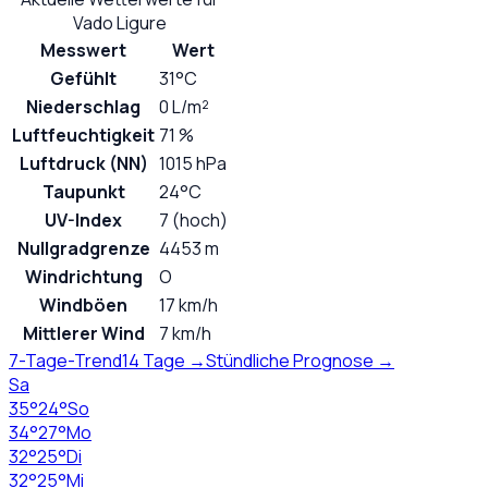
Vado Ligure
Messwert
Wert
Gefühlt
31°C
Niederschlag
0 L/m²
Luftfeuchtigkeit
71 %
Luftdruck (NN)
1015 hPa
Taupunkt
24°C
UV-Index
7 (hoch)
Nullgradgrenze
4453 m
Windrichtung
O
Windböen
17 km/h
Mittlerer Wind
7 km/h
7-Tage-Trend
14 Tage →
Stündliche Prognose →
Sa
35
°
24
°
So
34
°
27
°
Mo
32
°
25
°
Di
32
°
25
°
Mi