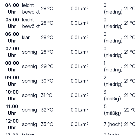
04:00
leicht
0
28
°C
0,0
L/m²
21 °
Uhr
bewölkt
(niedrig)
05:00
leicht
0
28
°C
0,0
L/m²
21 °
Uhr
bewölkt
(niedrig)
06:00
0
klar
28
°C
0,0
L/m²
21 °
Uhr
(niedrig)
07:00
0
sonnig
28
°C
0,0
L/m²
21 °
Uhr
(niedrig)
08:00
1
sonnig
29
°C
0,0
L/m²
21 °
Uhr
(niedrig)
09:00
2
sonnig
30
°C
0,0
L/m²
21 °
Uhr
(niedrig)
10:00
3
sonnig
31
°C
0,0
L/m²
21 °
Uhr
(mäßig)
11:00
5
sonnig
32
°C
0,0
L/m²
22 °
Uhr
(mäßig)
12:00
sonnig
33
°C
0,0
L/m²
7 (hoch)
21 °
Uhr