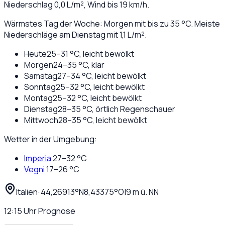
Niederschlag
0,0
L/m², Wind bis
19
km/h.
Wärmstes Tag der Woche: Morgen mit bis zu 35 °C. Meiste
Niederschläge am Dienstag mit 1,1 L/m².
Heute
25
–
31
°C,
leicht bewölkt
Morgen
24
–
35
°C,
klar
Samstag
27
–
34
°C,
leicht bewölkt
Sonntag
25
–
32
°C,
leicht bewölkt
Montag
25
–
32
°C,
leicht bewölkt
Dienstag
28
–
35
°C,
örtlich Regenschauer
Mittwoch
28
–
35
°C,
leicht bewölkt
Wetter in der Umgebung:
Imperia
27
–
32
°C
Vegni
17
–
26
°C
Italien
·
·
44,26913
°N
8,43375
°O
|
9
m ü. NN
12:15
Uhr
Prognose