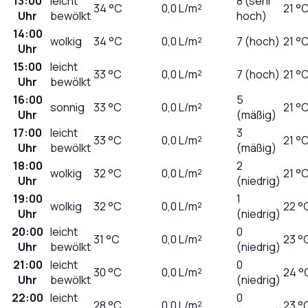
13:00
leicht
8 (sehr
34
°C
0,0
L/m²
21 °
Uhr
bewölkt
hoch)
14:00
wolkig
34
°C
0,0
L/m²
7 (hoch)
21 °
Uhr
15:00
leicht
33
°C
0,0
L/m²
7 (hoch)
21 °
Uhr
bewölkt
16:00
5
sonnig
33
°C
0,0
L/m²
21 °
Uhr
(mäßig)
17:00
leicht
3
33
°C
0,0
L/m²
21 °
Uhr
bewölkt
(mäßig)
18:00
2
wolkig
32
°C
0,0
L/m²
21 °
Uhr
(niedrig)
19:00
1
wolkig
32
°C
0,0
L/m²
22 °
Uhr
(niedrig)
20:00
leicht
0
31
°C
0,0
L/m²
23 °
Uhr
bewölkt
(niedrig)
21:00
leicht
0
30
°C
0,0
L/m²
24 °
Uhr
bewölkt
(niedrig)
22:00
leicht
0
28
°C
0,0
L/m²
23 °