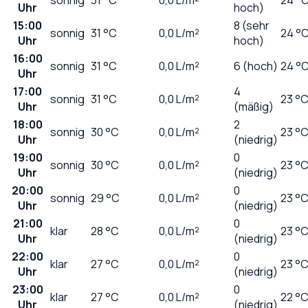
Uhr
hoch)
15:00
8 (sehr
sonnig
31
°C
0,0
L/m²
24 °
Uhr
hoch)
16:00
sonnig
31
°C
0,0
L/m²
6 (hoch)
24 °
Uhr
17:00
4
sonnig
31
°C
0,0
L/m²
23 °
Uhr
(mäßig)
18:00
2
sonnig
30
°C
0,0
L/m²
23 °
Uhr
(niedrig)
19:00
0
sonnig
30
°C
0,0
L/m²
23 °
Uhr
(niedrig)
20:00
0
sonnig
29
°C
0,0
L/m²
23 °
Uhr
(niedrig)
21:00
0
klar
28
°C
0,0
L/m²
23 °
Uhr
(niedrig)
22:00
0
klar
27
°C
0,0
L/m²
23 °
Uhr
(niedrig)
23:00
0
klar
27
°C
0,0
L/m²
22 °
Uhr
(niedrig)