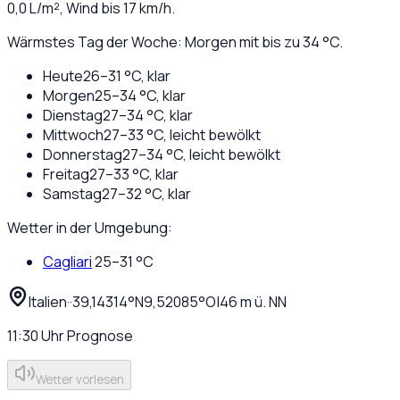
0,0
L/m², Wind bis
17
km/h.
Wärmstes Tag der Woche: Morgen mit bis zu 34 °C.
Heute
26
–
31
°C,
klar
Morgen
25
–
34
°C,
klar
Dienstag
27
–
34
°C,
klar
Mittwoch
27
–
33
°C,
leicht bewölkt
Donnerstag
27
–
34
°C,
leicht bewölkt
Freitag
27
–
33
°C,
klar
Samstag
27
–
32
°C,
klar
Wetter in der Umgebung:
Cagliari
25
–
31
°C
Italien
·
·
39,14314
°N
9,52085
°O
|
46
m ü. NN
11:30
Uhr
Prognose
Wetter vorlesen