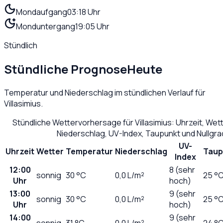
Mondaufgang
03:18 Uhr
Monduntergang
19:05 Uhr
Stündlich
Stündliche Prognose
Heute
Temperatur und Niederschlag im stündlichen Verlauf für
Villasimius
.
Stündliche Wettervorhersage für
Villasimius
: Uhrzeit, We
Niederschlag, UV-Index, Taupunkt und Nullgr
UV-
Uhrzeit
Wetter
Temperatur
Niederschlag
Taup
Index
12:00
8 (sehr
sonnig
30
°C
0,0
L/m²
25 °
Uhr
hoch)
13:00
9 (sehr
sonnig
30
°C
0,0
L/m²
25 °
Uhr
hoch)
14:00
9 (sehr
sonnig
31
°C
0,0
L/m²
24 °