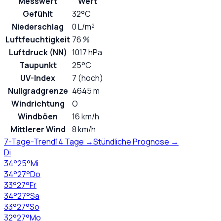
Messwert
Wert
Gefühlt
32°C
Niederschlag
0 L/m²
Luftfeuchtigkeit
76 %
Luftdruck (NN)
1017 hPa
Taupunkt
25°C
UV-Index
7 (hoch)
Nullgradgrenze
4645 m
Windrichtung
O
Windböen
16 km/h
Mittlerer Wind
8 km/h
7-Tage-Trend
14 Tage →
Stündliche Prognose →
Di
34
°
25
°
Mi
34
°
27
°
Do
33
°
27
°
Fr
34
°
27
°
Sa
33
°
27
°
So
32
°
27
°
Mo