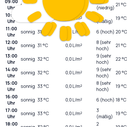
09:00
2
sonnig
29
°C
0,0
L/m²
21 °C
Uhr
(niedrig)
10:00
4
sonnig
30
°C
0,0
L/m²
19 °C
Uhr
(mäßig)
11:00
sonnig
31
°C
0,0
L/m²
6 (hoch)
20 °
Uhr
12:00
8 (sehr
sonnig
31
°C
0,0
L/m²
21 °C
Uhr
hoch)
13:00
9 (sehr
sonnig
32
°C
0,0
L/m²
22 °
Uhr
hoch)
14:00
9 (sehr
sonnig
32
°C
0,0
L/m²
20 °
Uhr
hoch)
15:00
8 (sehr
sonnig
33
°C
0,0
L/m²
19 °C
Uhr
hoch)
16:00
sonnig
33
°C
0,0
L/m²
6 (hoch)
18 °C
Uhr
17:00
3
sonnig
33
°C
0,0
L/m²
19 °C
Uhr
(mäßig)
18:00
2
sonnig
32
°C
0,0
L/m²
19 °C