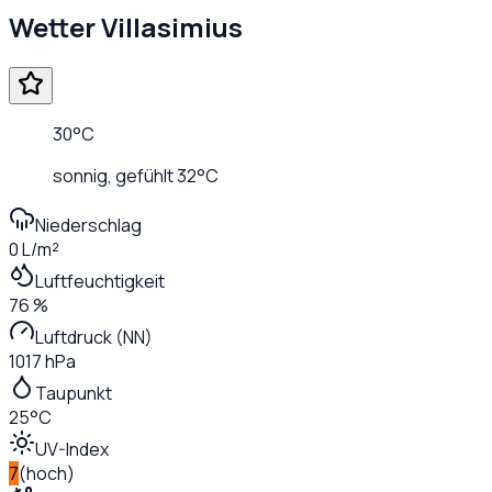
Wetter
Villasimius
30
°C
sonnig
, gefühlt
32
°C
Niederschlag
0 L/m²
Luftfeuchtigkeit
76 %
Luftdruck (NN)
1017 hPa
Taupunkt
25°C
UV-Index
7
(
hoch
)