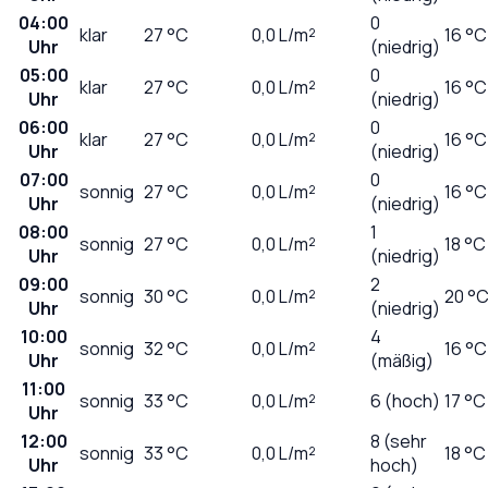
04:00
0
klar
27
°C
0,0
L/m²
16 °C
Uhr
(niedrig)
05:00
0
klar
27
°C
0,0
L/m²
16 °C
Uhr
(niedrig)
06:00
0
klar
27
°C
0,0
L/m²
16 °C
Uhr
(niedrig)
07:00
0
sonnig
27
°C
0,0
L/m²
16 °C
Uhr
(niedrig)
08:00
1
sonnig
27
°C
0,0
L/m²
18 °C
Uhr
(niedrig)
09:00
2
sonnig
30
°C
0,0
L/m²
20 °
Uhr
(niedrig)
10:00
4
sonnig
32
°C
0,0
L/m²
16 °C
Uhr
(mäßig)
11:00
sonnig
33
°C
0,0
L/m²
6 (hoch)
17 °C
Uhr
12:00
8 (sehr
sonnig
33
°C
0,0
L/m²
18 °C
Uhr
hoch)