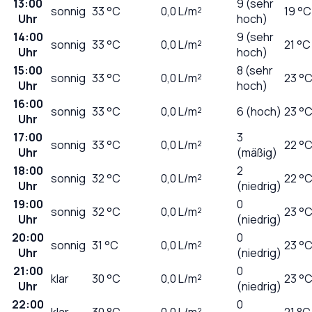
13:00
9 (sehr
sonnig
33
°C
0,0
L/m²
19 °C
Uhr
hoch)
14:00
9 (sehr
sonnig
33
°C
0,0
L/m²
21 °C
Uhr
hoch)
15:00
8 (sehr
sonnig
33
°C
0,0
L/m²
23 °
Uhr
hoch)
16:00
sonnig
33
°C
0,0
L/m²
6 (hoch)
23 °
Uhr
17:00
3
sonnig
33
°C
0,0
L/m²
22 °
Uhr
(mäßig)
18:00
2
sonnig
32
°C
0,0
L/m²
22 °
Uhr
(niedrig)
19:00
0
sonnig
32
°C
0,0
L/m²
23 °
Uhr
(niedrig)
20:00
0
sonnig
31
°C
0,0
L/m²
23 °
Uhr
(niedrig)
21:00
0
klar
30
°C
0,0
L/m²
23 °
Uhr
(niedrig)
22:00
0
klar
30
°C
0,0
L/m²
21 °C