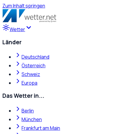
Zum Inhalt springen
Wetter
Länder
Deutschland
Österreich
Schweiz
Europa
Das Wetter in...
Berlin
München
Frankfurt am Main