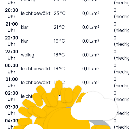
Uhr
(niedri
20:00
0
leicht bewölkt
23
°C
0,0
L/m²
Uhr
(niedri
21:00
0
klar
21
°C
0,0
L/m²
Uhr
(niedri
22:00
0
klar
19
°C
0,0
L/m²
Uhr
(niedri
23:00
0
wolkig
18
°C
0,0
L/m²
Uhr
(niedri
00:00
0
leicht bewölkt
18
°C
0,0
L/m²
Uhr
(niedri
01:00
0
leicht bewölkt
18
°C
0,0
L/m²
Uhr
(niedri
02:00
0
leicht bewölkt
17
°C
0,0
L/m²
Uhr
(niedri
03:00
0
wolkig
17
°C
0,0
L/m²
Uhr
(niedri
04:00
0
leicht bewölkt
17
°C
0,0
L/m²
Uhr
(niedri