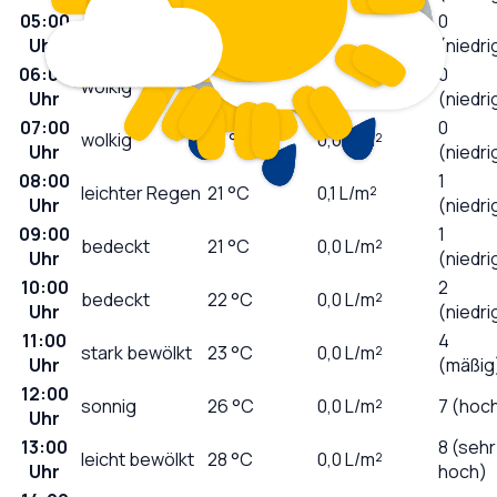
05:00
0
leicht bewölkt
17
°C
0,0
L/m²
Uhr
(niedri
06:00
0
wolkig
17
°C
0,0
L/m²
Uhr
(niedri
07:00
0
wolkig
19
°C
0,0
L/m²
Uhr
(niedri
08:00
1
leichter Regen
21
°C
0,1
L/m²
Uhr
(niedri
09:00
1
bedeckt
21
°C
0,0
L/m²
Uhr
(niedri
10:00
2
bedeckt
22
°C
0,0
L/m²
Uhr
(niedri
11:00
4
stark bewölkt
23
°C
0,0
L/m²
Uhr
(mäßig
12:00
sonnig
26
°C
0,0
L/m²
7 (hoc
Uhr
13:00
8 (sehr
leicht bewölkt
28
°C
0,0
L/m²
Uhr
hoch)