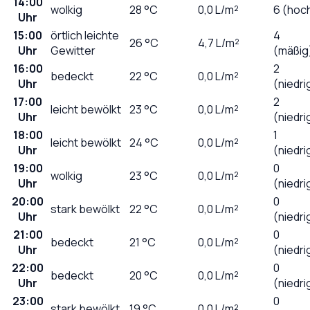
14:00
wolkig
28
°C
0,0
L/m²
6 (hoc
Uhr
15:00
örtlich leichte
4
26
°C
4,7
L/m²
Uhr
Gewitter
(mäßig
16:00
2
bedeckt
22
°C
0,0
L/m²
Uhr
(niedri
17:00
2
leicht bewölkt
23
°C
0,0
L/m²
Uhr
(niedri
18:00
1
leicht bewölkt
24
°C
0,0
L/m²
Uhr
(niedri
19:00
0
wolkig
23
°C
0,0
L/m²
Uhr
(niedri
20:00
0
stark bewölkt
22
°C
0,0
L/m²
Uhr
(niedri
21:00
0
bedeckt
21
°C
0,0
L/m²
Uhr
(niedri
22:00
0
bedeckt
20
°C
0,0
L/m²
Uhr
(niedri
23:00
0
stark bewölkt
19
°C
0,0
L/m²