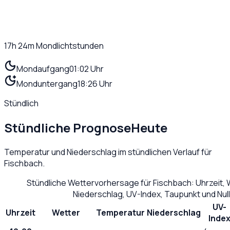
17h 24m
Mondlichtstunden
Mondaufgang
01:02 Uhr
Monduntergang
18:26 Uhr
Stündlich
Stündliche Prognose
Heute
Temperatur und Niederschlag im stündlichen Verlauf für
Fischbach
.
Stündliche Wettervorhersage für
Fischbach
: Uhrzeit,
Niederschlag, UV-Index, Taupunkt und Nu
UV-
Uhrzeit
Wetter
Temperatur
Niederschlag
Inde