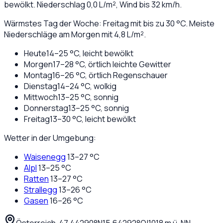
bewölkt
. Niederschlag
0,0
L/m², Wind bis
32
km/h.
Wärmstes Tag der Woche: Freitag mit bis zu 30 °C. Meiste
Niederschläge am Morgen mit 4,8 L/m².
Heute
14
–
25
°C,
leicht bewölkt
Morgen
17
–
28
°C,
örtlich leichte Gewitter
Montag
16
–
26
°C,
örtlich Regenschauer
Dienstag
14
–
24
°C,
wolkig
Mittwoch
13
–
25
°C,
sonnig
Donnerstag
13
–
25
°C,
sonnig
Freitag
13
–
30
°C,
leicht bewölkt
Wetter in der Umgebung:
Waisenegg
13
–
27
°C
Alpl
13
–
25
°C
Ratten
13
–
27
°C
Strallegg
13
–
26
°C
Gasen
16
–
26
°C
Österreich
·
·
47,44290
°N
15,64292
°O
|
1018
m ü. NN