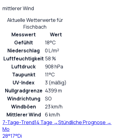
mittlerer Wind
Aktuelle Wetterwerte für
Fischbach
Messwert
Wert
Gefühlt
18°C
Niederschlag
0 L/m²
Luftfeuchtigkeit
58 %
Luftdruck
908 hPa
Taupunkt
11°C
UV-Index
3 (mäßig)
Nullgradgrenze
4399 m
Windrichtung
SO
Windböen
23 km/h
Mittlerer Wind
6 km/h
7-Tage-Trend
14 Tage →
Stündliche Prognose →
Mo
28
°
17
°
Di