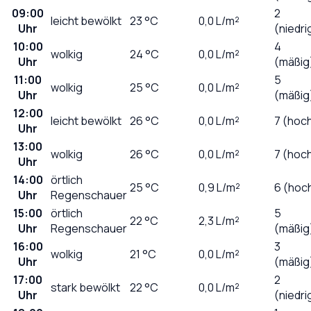
09:00
2
leicht bewölkt
23
°C
0,0
L/m²
Uhr
(niedri
10:00
4
wolkig
24
°C
0,0
L/m²
Uhr
(mäßig
11:00
5
wolkig
25
°C
0,0
L/m²
Uhr
(mäßig
12:00
leicht bewölkt
26
°C
0,0
L/m²
7 (hoc
Uhr
13:00
wolkig
26
°C
0,0
L/m²
7 (hoc
Uhr
14:00
örtlich
25
°C
0,9
L/m²
6 (hoc
Uhr
Regenschauer
15:00
örtlich
5
22
°C
2,3
L/m²
Uhr
Regenschauer
(mäßig
16:00
3
wolkig
21
°C
0,0
L/m²
Uhr
(mäßig
17:00
2
stark bewölkt
22
°C
0,0
L/m²
Uhr
(niedri