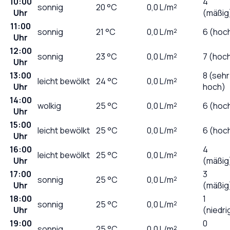
10:00
4
sonnig
20
°C
0,0
L/m²
Uhr
(mäßig
11:00
sonnig
21
°C
0,0
L/m²
6 (hoc
Uhr
12:00
sonnig
23
°C
0,0
L/m²
7 (hoc
Uhr
13:00
8 (sehr
leicht bewölkt
24
°C
0,0
L/m²
Uhr
hoch)
14:00
wolkig
25
°C
0,0
L/m²
6 (hoc
Uhr
15:00
leicht bewölkt
25
°C
0,0
L/m²
6 (hoc
Uhr
16:00
4
leicht bewölkt
25
°C
0,0
L/m²
Uhr
(mäßig
17:00
3
sonnig
25
°C
0,0
L/m²
Uhr
(mäßig
18:00
1
sonnig
25
°C
0,0
L/m²
Uhr
(niedri
19:00
0
sonnig
25
°C
0,0
L/m²