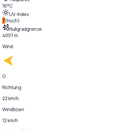
16°C
UV-Index
7
(
hoch
)
Nullgradgrenze
4097 m
Wind
O
Richtung
22 km/h
Windböen
12 km/h