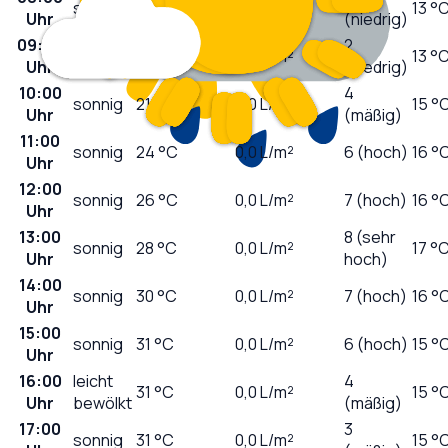
sonnig
17
°C
0,0
L/m²
13 °
Uhr
(niedrig)
09:00
2
sonnig
19
°C
0,0
L/m²
13 °
Uhr
(niedrig)
10:00
4
sonnig
21
°C
0,0
L/m²
15 °
Uhr
(mäßig)
11:00
sonnig
24
°C
0,0
L/m²
6 (hoch)
16 °
Uhr
12:00
sonnig
26
°C
0,0
L/m²
7 (hoch)
16 °
Uhr
13:00
8 (sehr
sonnig
28
°C
0,0
L/m²
17 °
Uhr
hoch)
14:00
sonnig
30
°C
0,0
L/m²
7 (hoch)
16 °
Uhr
15:00
sonnig
31
°C
0,0
L/m²
6 (hoch)
15 °
Uhr
16:00
leicht
4
31
°C
0,0
L/m²
15 °
Uhr
bewölkt
(mäßig)
17:00
3
sonnig
31
°C
0,0
L/m²
15 °