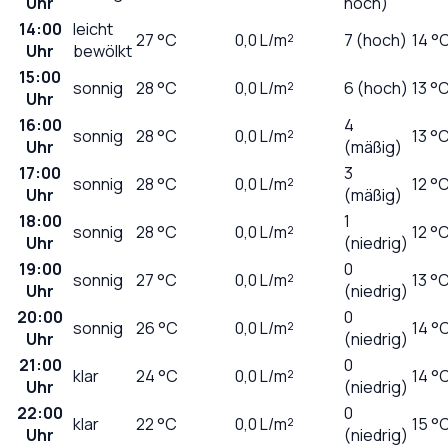
Uhr
hoch)
14:00
leicht
27
°C
0,0
L/m²
7 (hoch)
14 °
Uhr
bewölkt
15:00
sonnig
28
°C
0,0
L/m²
6 (hoch)
13 °
Uhr
16:00
4
sonnig
28
°C
0,0
L/m²
13 °
Uhr
(mäßig)
17:00
3
sonnig
28
°C
0,0
L/m²
12 °
Uhr
(mäßig)
18:00
1
sonnig
28
°C
0,0
L/m²
12 °
Uhr
(niedrig)
19:00
0
sonnig
27
°C
0,0
L/m²
13 °
Uhr
(niedrig)
20:00
0
sonnig
26
°C
0,0
L/m²
14 °
Uhr
(niedrig)
21:00
0
klar
24
°C
0,0
L/m²
14 °
Uhr
(niedrig)
22:00
0
klar
22
°C
0,0
L/m²
15 °
Uhr
(niedrig)