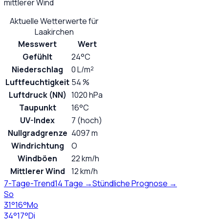
mittlerer Wind
Aktuelle Wetterwerte für
Laakirchen
Messwert
Wert
Gefühlt
24°C
Niederschlag
0 L/m²
Luftfeuchtigkeit
54 %
Luftdruck (NN)
1020 hPa
Taupunkt
16°C
UV-Index
7 (hoch)
Nullgradgrenze
4097 m
Windrichtung
O
Windböen
22 km/h
Mittlerer Wind
12 km/h
7-Tage-Trend
14 Tage →
Stündliche Prognose →
So
31
°
16
°
Mo
34
°
17
°
Di