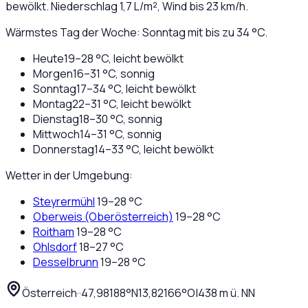
bewölkt
. Niederschlag
1,7
L/m², Wind bis
23
km/h.
Wärmstes Tag der Woche: Sonntag mit bis zu 34 °C.
Heute
19
–
28
°C,
leicht bewölkt
Morgen
16
–
31
°C,
sonnig
Sonntag
17
–
34
°C,
leicht bewölkt
Montag
22
–
31
°C,
leicht bewölkt
Dienstag
18
–
30
°C,
sonnig
Mittwoch
14
–
31
°C,
sonnig
Donnerstag
14
–
33
°C,
leicht bewölkt
Wetter in der Umgebung:
Steyrermühl
19
–
28
°C
Oberweis (Oberösterreich)
19
–
28
°C
Roitham
19
–
28
°C
Ohlsdorf
18
–
27
°C
Desselbrunn
19
–
28
°C
Österreich
·
·
47,98188
°N
13,82166
°O
|
438
m ü. NN