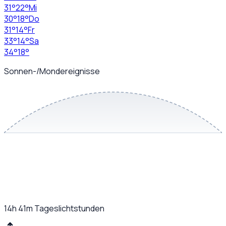
31
°
22
°
Mi
30
°
18
°
Do
31
°
14
°
Fr
33
°
14
°
Sa
34
°
18
°
Sonnen-/Mondereignisse
14h 41m
Tageslichtstunden