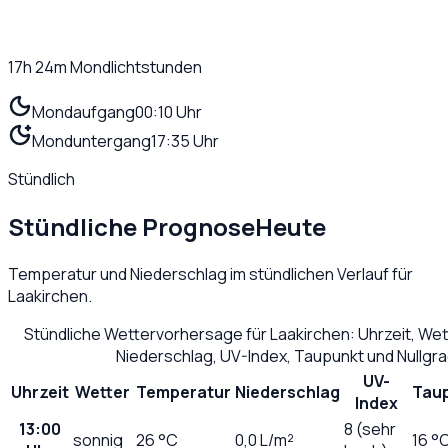
17h 24m
Mondlichtstunden
Mondaufgang
00:10 Uhr
Monduntergang
17:35 Uhr
Stündlich
Stündliche Prognose
Heute
Temperatur und Niederschlag im stündlichen Verlauf für
Laakirchen
.
Stündliche Wettervorhersage für
Laakirchen
: Uhrzeit, We
Niederschlag, UV-Index, Taupunkt und Nullgr
UV-
Uhrzeit
Wetter
Temperatur
Niederschlag
Tau
Index
13:00
8 (sehr
sonnig
26
°C
0,0
L/m²
16 °