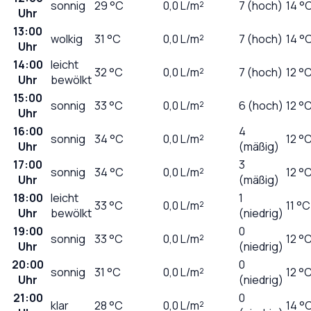
sonnig
29
°C
0,0
L/m²
7 (hoch)
14 °
Uhr
13:00
wolkig
31
°C
0,0
L/m²
7 (hoch)
14 °
Uhr
14:00
leicht
32
°C
0,0
L/m²
7 (hoch)
12 °
Uhr
bewölkt
15:00
sonnig
33
°C
0,0
L/m²
6 (hoch)
12 °
Uhr
16:00
4
sonnig
34
°C
0,0
L/m²
12 °
Uhr
(mäßig)
17:00
3
sonnig
34
°C
0,0
L/m²
12 °
Uhr
(mäßig)
18:00
leicht
1
33
°C
0,0
L/m²
11 °C
Uhr
bewölkt
(niedrig)
19:00
0
sonnig
33
°C
0,0
L/m²
12 °
Uhr
(niedrig)
20:00
0
sonnig
31
°C
0,0
L/m²
12 °
Uhr
(niedrig)
21:00
0
klar
28
°C
0,0
L/m²
14 °