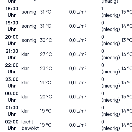
Uhr
(mäßig)
18:00
1
sonnig
31
°C
0,0
L/m²
15 °
Uhr
(niedrig)
19:00
0
sonnig
31
°C
0,0
L/m²
14 °
Uhr
(niedrig)
20:00
0
sonnig
30
°C
0,0
L/m²
13 °
Uhr
(niedrig)
21:00
0
klar
27
°C
0,0
L/m²
14 °
Uhr
(niedrig)
22:00
0
klar
23
°C
0,0
L/m²
14 °
Uhr
(niedrig)
23:00
0
klar
21
°C
0,0
L/m²
15 °
Uhr
(niedrig)
00:00
0
klar
20
°C
0,0
L/m²
15 °
Uhr
(niedrig)
01:00
0
klar
19
°C
0,0
L/m²
14 °
Uhr
(niedrig)
02:00
leicht
0
19
°C
0,0
L/m²
14 °
Uhr
bewölkt
(niedrig)