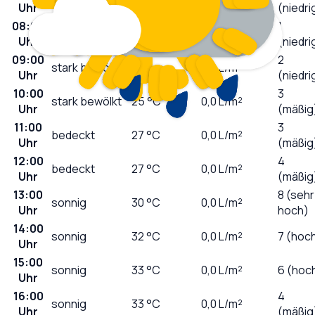
Uhr
(niedri
08:00
1
wolkig
21
°C
0,0
L/m²
Uhr
(niedri
09:00
2
stark bewölkt
24
°C
0,0
L/m²
Uhr
(niedri
10:00
3
stark bewölkt
25
°C
0,0
L/m²
Uhr
(mäßig
11:00
3
bedeckt
27
°C
0,0
L/m²
Uhr
(mäßig
12:00
4
bedeckt
27
°C
0,0
L/m²
Uhr
(mäßig
13:00
8 (sehr
sonnig
30
°C
0,0
L/m²
Uhr
hoch)
14:00
sonnig
32
°C
0,0
L/m²
7 (hoc
Uhr
15:00
sonnig
33
°C
0,0
L/m²
6 (hoc
Uhr
16:00
4
sonnig
33
°C
0,0
L/m²
Uhr
(mäßig