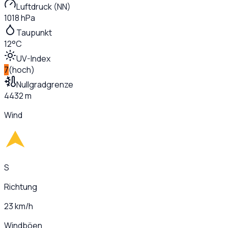
Luftdruck (NN)
1018 hPa
Taupunkt
12°C
UV-Index
7
(
hoch
)
Nullgradgrenze
4432 m
Wind
S
Richtung
23 km/h
Windböen