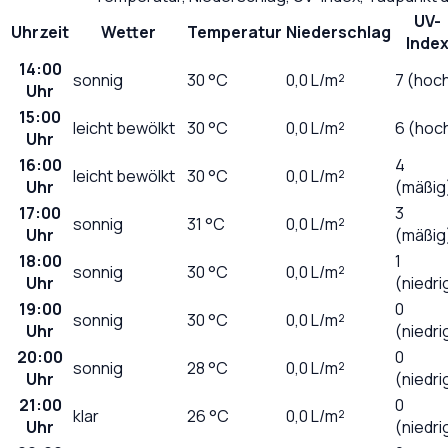
UV-
Uhrzeit
Wetter
Temperatur
Niederschlag
Inde
14:00
sonnig
30
°C
0,0
L/m²
7 (hoc
Uhr
15:00
leicht bewölkt
30
°C
0,0
L/m²
6 (hoc
Uhr
16:00
4
leicht bewölkt
30
°C
0,0
L/m²
Uhr
(mäßig
17:00
3
sonnig
31
°C
0,0
L/m²
Uhr
(mäßig
18:00
1
sonnig
30
°C
0,0
L/m²
Uhr
(niedri
19:00
0
sonnig
30
°C
0,0
L/m²
Uhr
(niedri
20:00
0
sonnig
28
°C
0,0
L/m²
Uhr
(niedri
21:00
0
klar
26
°C
0,0
L/m²
Uhr
(niedri