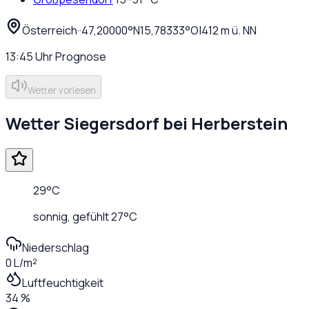
Österreich
·
·
47,20000
°N
15,78333
°O
|
412
m ü. NN
13:45
Uhr
Prognose
Wetter vorlesen
Wetter
Siegersdorf bei Herberstein
29
°C
sonnig
, gefühlt
27
°C
Niederschlag
0 L/m²
Luftfeuchtigkeit
34 %