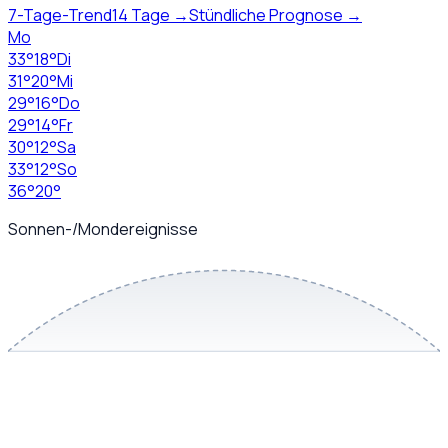
7-Tage-Trend
14 Tage →
Stündliche Prognose →
Mo
33
°
18
°
Di
31
°
20
°
Mi
29
°
16
°
Do
29
°
14
°
Fr
30
°
12
°
Sa
33
°
12
°
So
36
°
20
°
Sonnen-/Mondereignisse