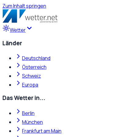
Zum Inhalt springen
Wetter
Länder
Deutschland
Österreich
Schweiz
Europa
Das Wetter in...
Berlin
München
Frankfurt am Main