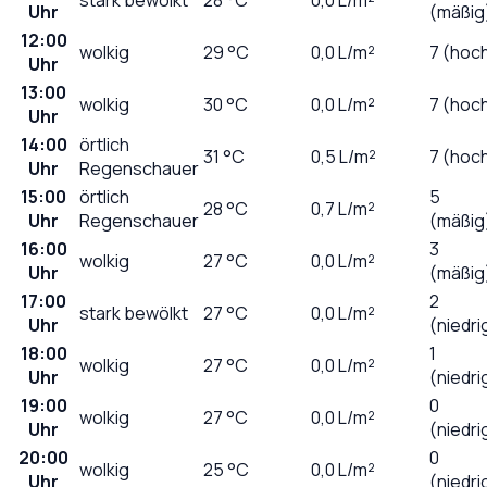
Uhr
(mäßig
12:00
wolkig
29
°C
0,0
L/m²
7 (hoc
Uhr
13:00
wolkig
30
°C
0,0
L/m²
7 (hoc
Uhr
14:00
örtlich
31
°C
0,5
L/m²
7 (hoc
Uhr
Regenschauer
15:00
örtlich
5
28
°C
0,7
L/m²
Uhr
Regenschauer
(mäßig
16:00
3
wolkig
27
°C
0,0
L/m²
Uhr
(mäßig
17:00
2
stark bewölkt
27
°C
0,0
L/m²
Uhr
(niedri
18:00
1
wolkig
27
°C
0,0
L/m²
Uhr
(niedri
19:00
0
wolkig
27
°C
0,0
L/m²
Uhr
(niedri
20:00
0
wolkig
25
°C
0,0
L/m²
Uhr
(niedri