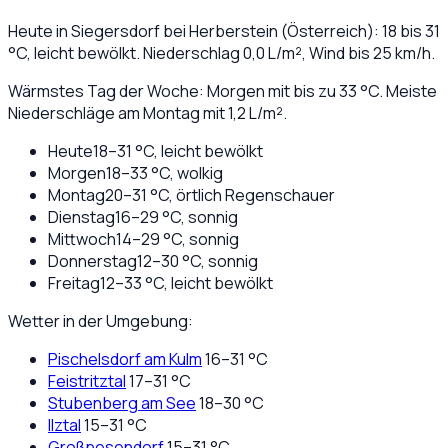
Heute in
Siegersdorf bei Herberstein
(
Österreich
):
18
bis
31
°C,
leicht bewölkt
. Niederschlag
0,0
L/m², Wind bis
25
km/h.
Wärmstes Tag der Woche: Morgen mit bis zu 33 °C. Meiste
Niederschläge am Montag mit 1,2 L/m².
Heute
18
–
31
°C,
leicht bewölkt
Morgen
18
–
33
°C,
wolkig
Montag
20
–
31
°C,
örtlich Regenschauer
Dienstag
16
–
29
°C,
sonnig
Mittwoch
14
–
29
°C,
sonnig
Donnerstag
12
–
30
°C,
sonnig
Freitag
12
–
33
°C,
leicht bewölkt
Wetter in der Umgebung:
Pischelsdorf am Kulm
16
–
31
°C
Feistritztal
17
–
31
°C
Stubenberg am See
18
–
30
°C
Ilztal
15
–
31
°C
Großpesendorf
15
–
31
°C