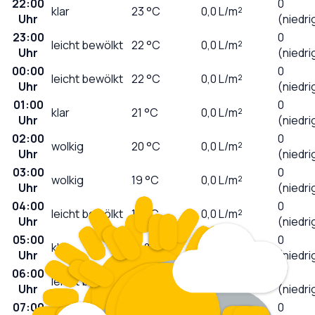
22:00
0
klar
23
°C
0,0
L/m²
Uhr
(niedri
23:00
0
leicht bewölkt
22
°C
0,0
L/m²
Uhr
(niedri
00:00
0
leicht bewölkt
22
°C
0,0
L/m²
Uhr
(niedri
01:00
0
klar
21
°C
0,0
L/m²
Uhr
(niedri
02:00
0
wolkig
20
°C
0,0
L/m²
Uhr
(niedri
03:00
0
wolkig
19
°C
0,0
L/m²
Uhr
(niedri
04:00
0
leicht bewölkt
19
°C
0,0
L/m²
Uhr
(niedri
05:00
0
klar
18
°C
0,0
L/m²
Uhr
(niedri
06:00
0
leicht bewölkt
19
°C
0,0
L/m²
Uhr
(niedri
07:00
0
wolkig
19
°C
0,0
L/m²