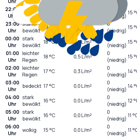
Uhr
(niedrig)
22:00
stark
0
19
°C
0,0
L/m²
15 
Uhr
bewölkt
(niedrig)
23:00
stark
0
19
°C
0,0
L/m²
15 
Uhr
bewölkt
(niedrig)
00:00
stark
0
18
°C
0,0
L/m²
15 
Uhr
bewölkt
(niedrig)
01:00
leichter
0
18
°C
0,5
L/m²
15 
Uhr
Regen
(niedrig)
02:00
leichter
0
17
°C
0,3
L/m²
14 
Uhr
Regen
(niedrig)
03:00
0
bedeckt
17
°C
0,0
L/m²
14 
Uhr
(niedrig)
04:00
stark
0
16
°C
0,0
L/m²
12 
Uhr
bewölkt
(niedrig)
05:00
stark
0
16
°C
0,0
L/m²
11 °
Uhr
bewölkt
(niedrig)
06:00
0
wolkig
15
°C
0,0
L/m²
11 °
Uhr
(niedrig)