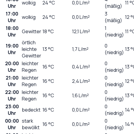
wolkig
24
°C
0,0
L/m²
11 °
Uhr
(mäßig)
17:00
3
wolkig
24
°C
0,0
L/m²
12 
Uhr
(mäßig)
18:00
1
Gewitter
18
°C
12,1
L/m²
11 °
Uhr
(niedrig)
örtlich
19:00
0
leichte
13
°C
1,7
L/m²
13 
Uhr
(niedrig)
Gewitter
20:00
leichter
0
16
°C
0,4
L/m²
13 
Uhr
Regen
(niedrig)
21:00
leichter
0
16
°C
2,4
L/m²
12 
Uhr
Regen
(niedrig)
22:00
leichter
0
16
°C
1,6
L/m²
13 
Uhr
Regen
(niedrig)
23:00
0
bedeckt
16
°C
0,0
L/m²
14 
Uhr
(niedrig)
00:00
stark
0
16
°C
0,0
L/m²
14 
Uhr
bewölkt
(niedrig)