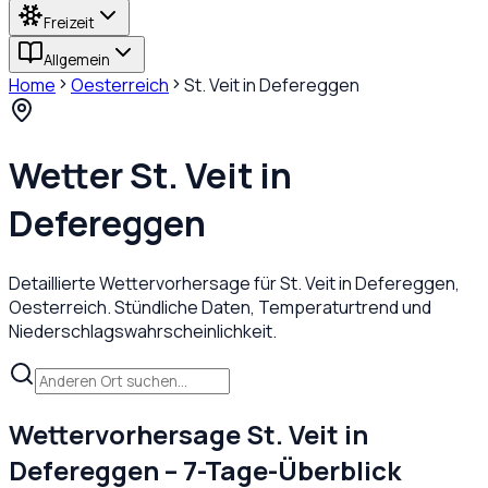
Freizeit
Allgemein
Home
Oesterreich
St. Veit in Defereggen
Wetter
St. Veit in
Defereggen
Detaillierte Wettervorhersage für
St. Veit in Defereggen
,
Oesterreich
. Stündliche Daten, Temperaturtrend und
Niederschlagswahrscheinlichkeit.
Wettervorhersage
St. Veit in
Defereggen
– 7-Tage-Überblick