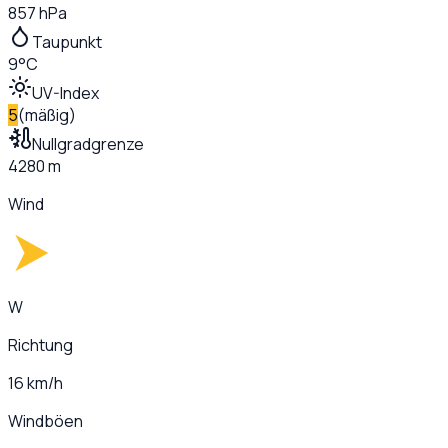
857 hPa
Taupunkt
9°C
UV-Index
5
(
mäßig
)
Nullgradgrenze
4280 m
Wind
W
Richtung
16 km/h
Windböen