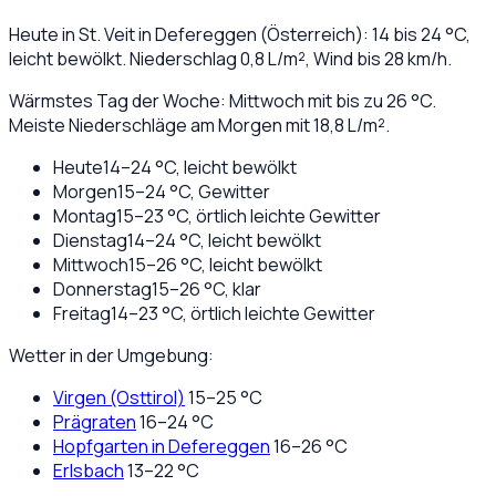
Heute in
St. Veit in Defereggen
(
Österreich
):
14
bis
24
°C,
leicht bewölkt
. Niederschlag
0,8
L/m², Wind bis
28
km/h.
Wärmstes Tag der Woche: Mittwoch mit bis zu 26 °C.
Meiste Niederschläge am Morgen mit 18,8 L/m².
Heute
14
–
24
°C,
leicht bewölkt
Morgen
15
–
24
°C,
Gewitter
Montag
15
–
23
°C,
örtlich leichte Gewitter
Dienstag
14
–
24
°C,
leicht bewölkt
Mittwoch
15
–
26
°C,
leicht bewölkt
Donnerstag
15
–
26
°C,
klar
Freitag
14
–
23
°C,
örtlich leichte Gewitter
Wetter in der Umgebung:
Virgen (Osttirol)
15
–
25
°C
Prägraten
16
–
24
°C
Hopfgarten in Defereggen
16
–
26
°C
Erlsbach
13
–
22
°C