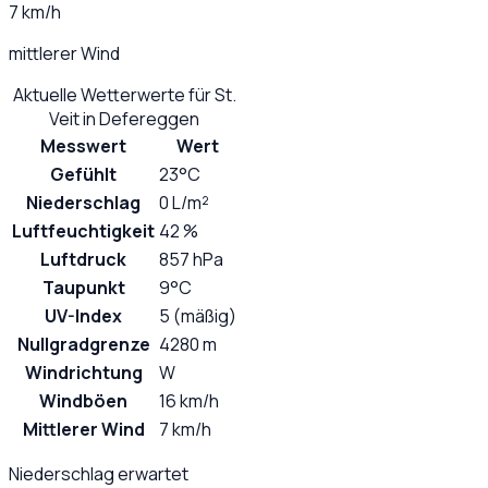
7 km/h
mittlerer Wind
Aktuelle Wetterwerte für
St.
Veit in Defereggen
Messwert
Wert
Gefühlt
23°C
Niederschlag
0 L/m²
Luftfeuchtigkeit
42 %
Luftdruck
857 hPa
Taupunkt
9°C
UV-Index
5 (mäßig)
Nullgradgrenze
4280 m
Windrichtung
W
Windböen
16 km/h
Mittlerer Wind
7 km/h
Niederschlag erwartet