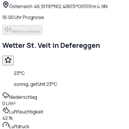
Österreich
·
·
46,91191
°N
12,40615
°O
|
1519
m ü. NN
16:00
Uhr
Prognose
Wetter vorlesen
Wetter
St. Veit in Defereggen
23
°C
sonnig
, gefühlt
23
°C
Niederschlag
0 L/m²
Luftfeuchtigkeit
42 %
Luftdruck