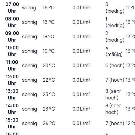
07:00
0
wolkig
15
°C
0,0
L/m²
11 °
Uhr
(niedrig)
08:00
1
sonnig
16
°C
0,0
L/m²
13 
Uhr
(niedrig)
09:00
2
sonnig
18
°C
0,0
L/m²
13 
Uhr
(niedrig)
10:00
4
sonnig
19
°C
0,0
L/m²
13 
Uhr
(mäßig)
11:00
sonnig
20
°C
0,0
L/m²
6 (hoch)
13 
Uhr
12:00
sonnig
22
°C
0,0
L/m²
7 (hoch)
13 
Uhr
13:00
8 (sehr
sonnig
23
°C
0,0
L/m²
13 
Uhr
hoch)
14:00
8 (sehr
sonnig
23
°C
0,0
L/m²
13 
Uhr
hoch)
15:00
sonnig
24
°C
0,0
L/m²
7 (hoch)
12 
Uhr
16:00
4