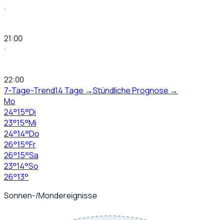
·
21:00
·
22:00
7-Tage-Trend
14 Tage →
Stündliche Prognose →
Mo
24
°
15
°
Di
23
°
15
°
Mi
24
°
14
°
Do
26
°
15
°
Fr
26
°
15
°
Sa
23
°
14
°
So
26
°
13
°
Sonnen-/Mondereignisse