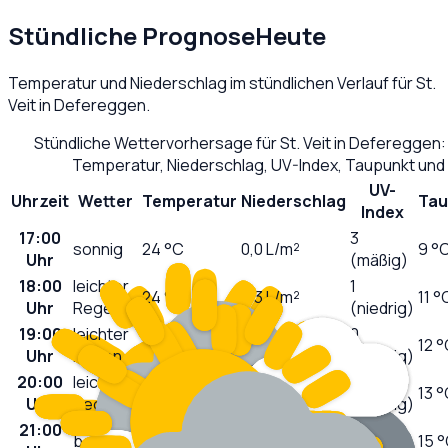
Stündliche Prognose
Heute
Temperatur und Niederschlag im stündlichen Verlauf für
St.
Veit in Defereggen
.
Stündliche Wettervorhersage für
St. Veit in Defereggen
Temperatur, Niederschlag, UV-Index, Taupunkt und
UV-
Uhrzeit
Wetter
Temperatur
Niederschlag
Tau
Index
17:00
3
sonnig
24
°C
0,0
L/m²
9 °
Uhr
(mäßig)
18:00
leichter
1
24
°C
0,3
L/m²
11 °
Uhr
Regen
(niedrig)
19:00
leichter
0
24
°C
0,4
L/m²
12 
Uhr
Regen
(niedrig)
20:00
leichter
0
22
°C
0,2
L/m²
13 
Uhr
Regen
(niedrig)
21:00
0
bedeckt
20
°C
0,0
L/m²
15 