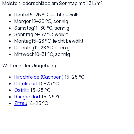
Meiste Niederschläge am Sonntag mit 1,3 L/m².
Heute
15
–
26
°C,
leicht bewölkt
Morgen
12
–
26
°C,
sonnig
Samstag
11
–
30
°C,
sonnig
Sonntag
19
–
32
°C,
wolkig
Montag
15
–
23
°C,
leicht bewölkt
Dienstag
11
–
28
°C,
sonnig
Mittwoch
10
–
31
°C,
sonnig
Wetter in der Umgebung:
Hirschfelde (Sachsen)
15
–
25
°C
Dittelsdorf
15
–
25
°C
Ostritz
15
–
25
°C
Radgendorf
15
–
25
°C
Zittau
14
–
25
°C