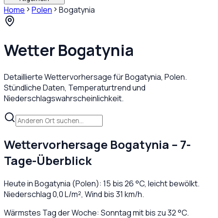
Home
Polen
Bogatynia
Wetter
Bogatynia
Detaillierte Wettervorhersage für
Bogatynia
,
Polen
.
Stündliche Daten, Temperaturtrend und
Niederschlagswahrscheinlichkeit.
Wettervorhersage
Bogatynia
– 7-
Tage-Überblick
Heute in
Bogatynia
(
Polen
):
15
bis
26
°C,
leicht bewölkt
.
Niederschlag
0,0
L/m², Wind bis
31
km/h.
Wärmstes Tag der Woche: Sonntag mit bis zu 32 °C.