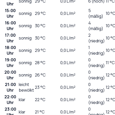
sonnig
29
°C
0,0
L/m²
6 (hoch)
11 °C
Uhr
15:00
5
sonnig
29
°C
0,0
L/m²
10 °
Uhr
(mäßig)
16:00
4
sonnig
30
°C
0,0
L/m²
10 °
Uhr
(mäßig)
17:00
2
sonnig
30
°C
0,0
L/m²
10 °
Uhr
(niedrig)
18:00
1
sonnig
29
°C
0,0
L/m²
10 °
Uhr
(niedrig)
19:00
0
sonnig
28
°C
0,0
L/m²
11 °C
Uhr
(niedrig)
20:00
0
sonnig
26
°C
0,0
L/m²
12 °
Uhr
(niedrig)
21:00
leicht
0
23
°C
0,0
L/m²
12 °
Uhr
bewölkt
(niedrig)
22:00
0
klar
22
°C
0,0
L/m²
12 °
Uhr
(niedrig)
23:00
0
klar
21
°C
0,0
L/m²
12 °
Uhr
(niedrig)