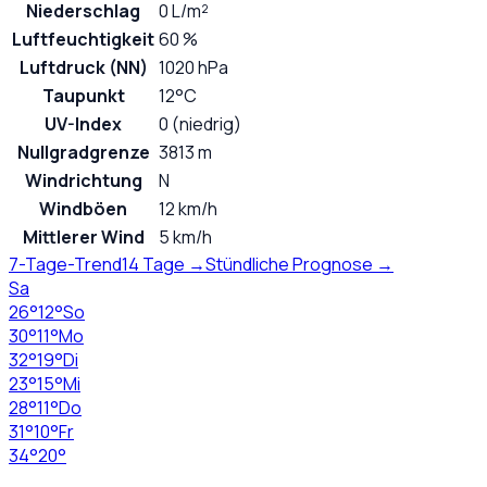
Niederschlag
0 L/m²
Luftfeuchtigkeit
60 %
Luftdruck (NN)
1020 hPa
Taupunkt
12°C
UV-Index
0 (niedrig)
Nullgradgrenze
3813 m
Windrichtung
N
Windböen
12 km/h
Mittlerer Wind
5 km/h
7-Tage-Trend
14 Tage →
Stündliche Prognose →
Sa
26
°
12
°
So
30
°
11
°
Mo
32
°
19
°
Di
23
°
15
°
Mi
28
°
11
°
Do
31
°
10
°
Fr
34
°
20
°