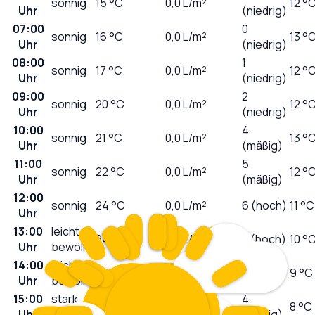
sonnig
15
°C
0,0
L/m²
12 °
Uhr
(niedrig)
07:00
0
sonnig
16
°C
0,0
L/m²
13 °
Uhr
(niedrig)
08:00
1
sonnig
17
°C
0,0
L/m²
12 °
Uhr
(niedrig)
09:00
2
sonnig
20
°C
0,0
L/m²
12 °
Uhr
(niedrig)
10:00
4
sonnig
21
°C
0,0
L/m²
13 °
Uhr
(mäßig)
11:00
5
sonnig
22
°C
0,0
L/m²
12 °
Uhr
(mäßig)
12:00
sonnig
24
°C
0,0
L/m²
6 (hoch)
11 °C
Uhr
13:00
leicht
24
°C
0,0
L/m²
7 (hoch)
10 °
Uhr
bewölkt
14:00
leicht
25
°C
0,0
L/m²
6 (hoch)
9 °C
Uhr
bewölkt
15:00
stark
4
25
°C
0,0
L/m²
8 °C
Uhr
bewölkt
(mäßig)