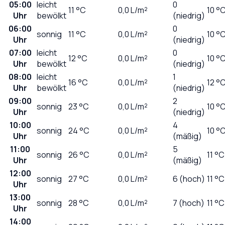
05:00
leicht
0
11
°C
0,0
L/m²
10 °
Uhr
bewölkt
(niedrig)
06:00
0
sonnig
11
°C
0,0
L/m²
10 °
Uhr
(niedrig)
07:00
leicht
0
12
°C
0,0
L/m²
10 °
Uhr
bewölkt
(niedrig)
08:00
leicht
1
16
°C
0,0
L/m²
12 °
Uhr
bewölkt
(niedrig)
09:00
2
sonnig
23
°C
0,0
L/m²
10 °
Uhr
(niedrig)
10:00
4
sonnig
24
°C
0,0
L/m²
10 °
Uhr
(mäßig)
11:00
5
sonnig
26
°C
0,0
L/m²
11 °C
Uhr
(mäßig)
12:00
sonnig
27
°C
0,0
L/m²
6 (hoch)
11 °C
Uhr
13:00
sonnig
28
°C
0,0
L/m²
7 (hoch)
11 °C
Uhr
14:00