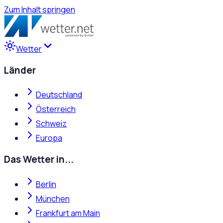
Zum Inhalt springen
Wetter
Länder
Deutschland
Österreich
Schweiz
Europa
Das Wetter in...
Berlin
München
Frankfurt am Main