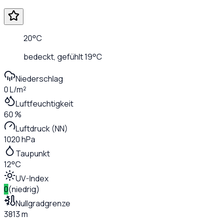
20
°C
bedeckt
, gefühlt
19
°C
Niederschlag
0 L/m²
Luftfeuchtigkeit
60 %
Luftdruck (NN)
1020 hPa
Taupunkt
12°C
UV-Index
0
(
niedrig
)
Nullgradgrenze
3813 m