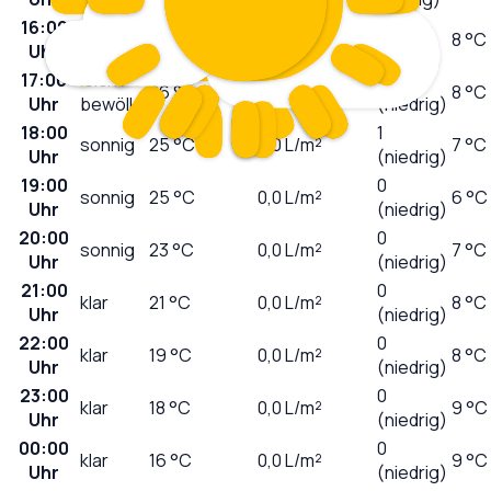
16:00
4
wolkig
26
°C
0,0
L/m²
8 °C
Uhr
(mäßig)
17:00
leicht
2
26
°C
0,0
L/m²
8 °C
Uhr
bewölkt
(niedrig)
18:00
1
sonnig
25
°C
0,0
L/m²
7 °C
Uhr
(niedrig)
19:00
0
sonnig
25
°C
0,0
L/m²
6 °C
Uhr
(niedrig)
20:00
0
sonnig
23
°C
0,0
L/m²
7 °C
Uhr
(niedrig)
21:00
0
klar
21
°C
0,0
L/m²
8 °C
Uhr
(niedrig)
22:00
0
klar
19
°C
0,0
L/m²
8 °C
Uhr
(niedrig)
23:00
0
klar
18
°C
0,0
L/m²
9 °C
Uhr
(niedrig)
00:00
0
klar
16
°C
0,0
L/m²
9 °C
Uhr
(niedrig)