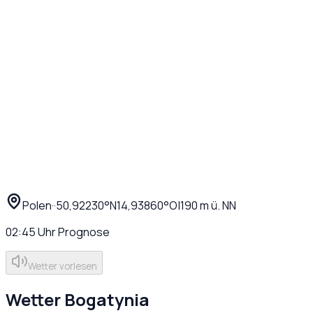
Polen
·
·
50,92230
°N
14,93860
°O
|
190
m ü. NN
02:45
Uhr
Prognose
Wetter vorlesen
Wetter
Bogatynia