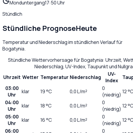
Monduntergang
17:50 Uhr
Stündlich
Stündliche Prognose
Heute
Temperatur und Niederschlag im stündlichen Verlauf für
Bogatynia
.
Stündliche Wettervorhersage für
Bogatynia
: Uhrzeit, We
Niederschlag, UV-Index, Taupunkt und Nullgr
UV-
Uhrzeit
Wetter
Temperatur
Niederschlag
Tau
Index
03:00
0
klar
19
°C
0,0
L/m²
12 °
Uhr
(niedrig)
04:00
0
klar
18
°C
0,0
L/m²
12 °
Uhr
(niedrig)
05:00
0
klar
16
°C
0,0
L/m²
12 °
Uhr
(niedrig)
06:00
0