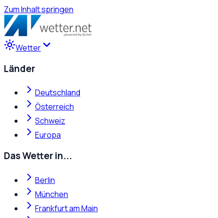
Zum Inhalt springen
Wetter
Länder
Deutschland
Österreich
Schweiz
Europa
Das Wetter in...
Berlin
München
Frankfurt am Main