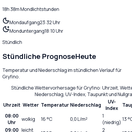
18h 38m
Mondlichtstunden
Mondaufgang
23:32 Uhr
Monduntergang
18:10 Uhr
Stündlich
Stündliche Prognose
Heute
Temperatur und Niederschlag im stündlichen Verlauf für
Gryfino
.
Stündliche Wettervorhersage für
Gryfino
: Uhrzeit, Wet
Niederschlag, UV-Index, Taupunkt und Nullg
UV-
Uhrzeit
Wetter
Temperatur
Niederschlag
Tau
Index
08:00
1
wolkig
16
°C
0,0
L/m²
13 °
Uhr
(niedrig)
09:00
leicht
2