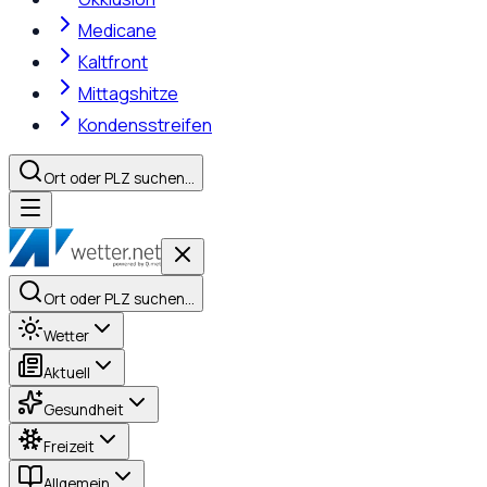
Medicane
Kaltfront
Mittagshitze
Kondensstreifen
Ort oder PLZ suchen…
Ort oder PLZ suchen…
Wetter
Aktuell
Gesundheit
Freizeit
Allgemein