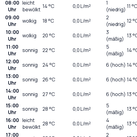
08:00
leicht
1
14
°C
0,0
L/m²
11 °
Uhr
bewölkt
(niedrig)
09:00
2
wolkig
18
°C
0,0
L/m²
12 °
Uhr
(niedrig)
10:00
3
wolkig
20
°C
0,0
L/m²
13 °
Uhr
(mäßig)
11:00
5
sonnig
22
°C
0,0
L/m²
14 °
Uhr
(mäßig)
12:00
sonnig
24
°C
0,0
L/m²
6 (hoch)
14 °
Uhr
13:00
sonnig
26
°C
0,0
L/m²
6 (hoch)
14 °
Uhr
14:00
sonnig
27
°C
0,0
L/m²
6 (hoch)
13 °
Uhr
15:00
5
sonnig
28
°C
0,0
L/m²
13 °
Uhr
(mäßig)
16:00
leicht
4
28
°C
0,0
L/m²
13 °
Uhr
bewölkt
(mäßig)
17:00
2