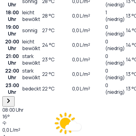
sonnig
28
°C
0,0
L/m²
13 °
Uhr
(niedrig)
18:00
leicht
1
28
°C
0,0
L/m²
13 °
Uhr
bewölkt
(niedrig)
19:00
0
sonnig
27
°C
0,0
L/m²
14 °
Uhr
(niedrig)
20:00
leicht
0
24
°C
0,0
L/m²
14 °
Uhr
bewölkt
(niedrig)
21:00
stark
0
23
°C
0,0
L/m²
14 °
Uhr
bewölkt
(niedrig)
22:00
stark
0
22
°C
0,0
L/m²
13 °
Uhr
bewölkt
(niedrig)
23:00
0
bedeckt
22
°C
0,0
L/m²
13 °
Uhr
(niedrig)
08:00
Uhr
16
°
0,0
L/m²