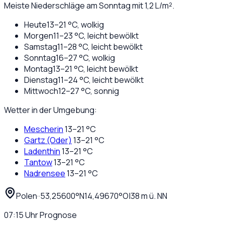
Meiste Niederschläge am Sonntag mit 1,2 L/m².
Heute
13
–
21
°C,
wolkig
Morgen
11
–
23
°C,
leicht bewölkt
Samstag
11
–
28
°C,
leicht bewölkt
Sonntag
16
–
27
°C,
wolkig
Montag
13
–
21
°C,
leicht bewölkt
Dienstag
11
–
24
°C,
leicht bewölkt
Mittwoch
12
–
27
°C,
sonnig
Wetter in der Umgebung:
Mescherin
13
–
21
°C
Gartz (Oder)
13
–
21
°C
Ladenthin
13
–
21
°C
Tantow
13
–
21
°C
Nadrensee
13
–
21
°C
Polen
·
·
53,25600
°N
14,49670
°O
|
38
m ü. NN
07:15
Uhr
Prognose