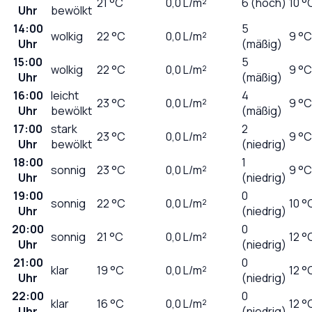
21
°C
0,0
L/m²
6 (hoch)
10 °
Uhr
bewölkt
14:00
5
wolkig
22
°C
0,0
L/m²
9 °C
Uhr
(mäßig)
15:00
5
wolkig
22
°C
0,0
L/m²
9 °C
Uhr
(mäßig)
16:00
leicht
4
23
°C
0,0
L/m²
9 °C
Uhr
bewölkt
(mäßig)
17:00
stark
2
23
°C
0,0
L/m²
9 °C
Uhr
bewölkt
(niedrig)
18:00
1
sonnig
23
°C
0,0
L/m²
9 °C
Uhr
(niedrig)
19:00
0
sonnig
22
°C
0,0
L/m²
10 °
Uhr
(niedrig)
20:00
0
sonnig
21
°C
0,0
L/m²
12 °
Uhr
(niedrig)
21:00
0
klar
19
°C
0,0
L/m²
12 °
Uhr
(niedrig)
22:00
0
klar
16
°C
0,0
L/m²
12 °
Uhr
(niedrig)