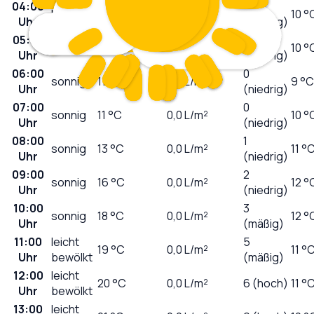
04:00
0
klar
12
°C
0,0
L/m²
10 °
Uhr
(niedrig)
05:00
0
klar
11
°C
0,0
L/m²
10 °
Uhr
(niedrig)
06:00
0
sonnig
11
°C
0,0
L/m²
9 °C
Uhr
(niedrig)
07:00
0
sonnig
11
°C
0,0
L/m²
10 °
Uhr
(niedrig)
08:00
1
sonnig
13
°C
0,0
L/m²
11 °
Uhr
(niedrig)
09:00
2
sonnig
16
°C
0,0
L/m²
12 °
Uhr
(niedrig)
10:00
3
sonnig
18
°C
0,0
L/m²
12 °
Uhr
(mäßig)
11:00
leicht
5
19
°C
0,0
L/m²
11 °
Uhr
bewölkt
(mäßig)
12:00
leicht
20
°C
0,0
L/m²
6 (hoch)
11 °
Uhr
bewölkt
13:00
leicht