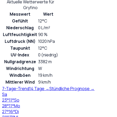
Aktuelle Wetterwerte für
Gryfino
Messwert
Wert
Gefühlt
12°C
Niederschlag
0 L/m²
Luftfeuchtigkeit
90 %
Luftdruck (NN)
1020 hPa
Taupunkt
12°C
UV-Index
0 (niedrig)
Nullgradgrenze
3382 m
Windrichtung
W
Windböen
19 km/h
Mittlerer Wind
9 km/h
7-Tage-Trend
14 Tage →
Stündliche Prognose →
Sa
23
°
11
°
So
28
°
11
°
Mo
27
°
16
°
Di