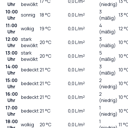
17
°C
0,0
L/m²
13 °
Uhr
bewölkt
(niedrig)
10:00
3
sonnig
18
°C
0,0
L/m²
13 °
Uhr
(mäßig)
11:00
4
wolkig
19
°C
0,0
L/m²
12 °
Uhr
(mäßig)
12:00
stark
3
20
°C
0,0
L/m²
10 °
Uhr
bewölkt
(mäßig)
13:00
stark
5
20
°C
0,0
L/m²
10 °
Uhr
bewölkt
(mäßig)
14:00
3
bedeckt
21
°C
0,0
L/m²
10 °
Uhr
(mäßig)
15:00
2
bedeckt
21
°C
0,0
L/m²
10 °
Uhr
(niedrig)
16:00
2
bedeckt
21
°C
0,0
L/m²
10 °
Uhr
(niedrig)
17:00
1
bedeckt
21
°C
0,0
L/m²
10 °
Uhr
(niedrig)
18:00
1
wolkig
20
°C
0,0
L/m²
11 °
Uhr
(niedrig)