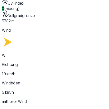
UV-Index
0
(
niedrig
)
Nullgradgrenze
3382 m
Wind
W
Richtung
19 km/h
Windböen
9 km/h
mittlerer Wind