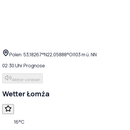
Polen
·
·
53,18267
°N
22,05888
°O
|
103
m ü. NN
02:30
Uhr
Prognose
Wetter vorlesen
Wetter
Łomża
16
°C