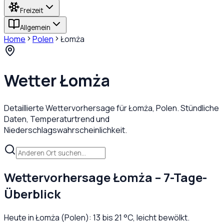
Freizeit
Allgemein
Home
Polen
Łomża
Wetter
Łomża
Detaillierte Wettervorhersage für
Łomża
,
Polen
. Stündliche
Daten, Temperaturtrend und
Niederschlagswahrscheinlichkeit.
Wettervorhersage
Łomża
– 7-Tage-
Überblick
Heute in
Łomża
(
Polen
):
13
bis
21
°C,
leicht bewölkt
.