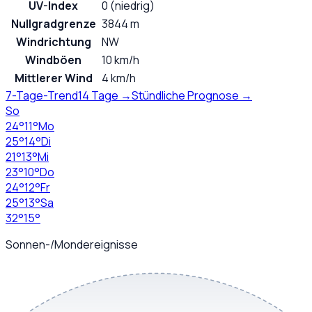
UV-Index
0 (niedrig)
Nullgradgrenze
3844 m
Windrichtung
NW
Windböen
10 km/h
Mittlerer Wind
4 km/h
7-Tage-Trend
14 Tage →
Stündliche Prognose →
So
24
°
11
°
Mo
25
°
14
°
Di
21
°
13
°
Mi
23
°
10
°
Do
24
°
12
°
Fr
25
°
13
°
Sa
32
°
15
°
Sonnen-/Mondereignisse