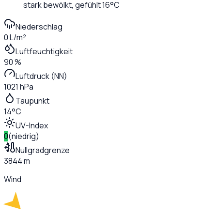
stark bewölkt
, gefühlt
16
°C
Niederschlag
0 L/m²
Luftfeuchtigkeit
90 %
Luftdruck (NN)
1021 hPa
Taupunkt
14°C
UV-Index
0
(
niedrig
)
Nullgradgrenze
3844 m
Wind