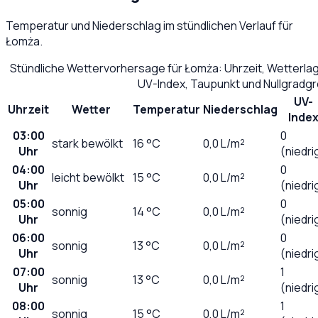
Temperatur und Niederschlag im stündlichen Verlauf für
Łomża
.
Stündliche Wettervorhersage für
Łomża
: Uhrzeit, Wetterl
UV-Index, Taupunkt und Nullgradg
UV-
Uhrzeit
Wetter
Temperatur
Niederschlag
Inde
03:00
0
stark bewölkt
16
°C
0,0
L/m²
Uhr
(niedri
04:00
0
leicht bewölkt
15
°C
0,0
L/m²
Uhr
(niedri
05:00
0
sonnig
14
°C
0,0
L/m²
Uhr
(niedri
06:00
0
sonnig
13
°C
0,0
L/m²
Uhr
(niedri
07:00
1
sonnig
13
°C
0,0
L/m²
Uhr
(niedri
08:00
1
sonnig
15
°C
0,0
L/m²