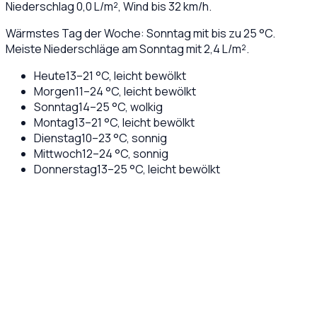
Niederschlag
0,0
L/m², Wind bis
32
km/h.
Wärmstes Tag der Woche: Sonntag mit bis zu 25 °C.
Meiste Niederschläge am Sonntag mit 2,4 L/m².
Heute
13
–
21
°C,
leicht bewölkt
Morgen
11
–
24
°C,
leicht bewölkt
Sonntag
14
–
25
°C,
wolkig
Montag
13
–
21
°C,
leicht bewölkt
Dienstag
10
–
23
°C,
sonnig
Mittwoch
12
–
24
°C,
sonnig
Donnerstag
13
–
25
°C,
leicht bewölkt