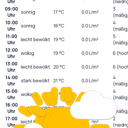
Uhr
(niedri
09:00
3
sonnig
17
°C
0,0
L/m²
Uhr
(mäßig
10:00
4
sonnig
18
°C
0,0
L/m²
Uhr
(mäßig
11:00
5
leicht bewölkt
19
°C
0,0
L/m²
Uhr
(mäßig
12:00
wolkig
19
°C
0,0
L/m²
6 (hoc
Uhr
13:00
leicht bewölkt
20
°C
0,0
L/m²
6 (hoc
Uhr
14:00
4
stark bewölkt
21
°C
0,0
L/m²
Uhr
(mäßig
15:00
4
wolkig
21
°C
0,0
L/m²
Uhr
(mäßig
16:00
3
leicht bewölkt
21
°C
0,0
L/m²
Uhr
(mäßig
17:00
2
leicht bewölkt
21
°C
0,0
L/m²
Uhr
(niedri