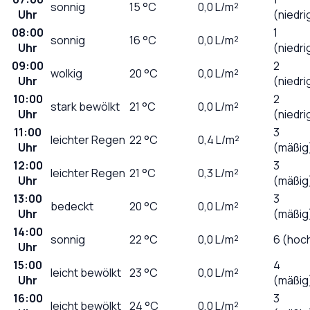
sonnig
15
°C
0,0
L/m²
Uhr
(niedri
08:00
1
sonnig
16
°C
0,0
L/m²
Uhr
(niedri
09:00
2
wolkig
20
°C
0,0
L/m²
Uhr
(niedri
10:00
2
stark bewölkt
21
°C
0,0
L/m²
Uhr
(niedri
11:00
3
leichter Regen
22
°C
0,4
L/m²
Uhr
(mäßig
12:00
3
leichter Regen
21
°C
0,3
L/m²
Uhr
(mäßig
13:00
3
bedeckt
20
°C
0,0
L/m²
Uhr
(mäßig
14:00
sonnig
22
°C
0,0
L/m²
6 (hoc
Uhr
15:00
4
leicht bewölkt
23
°C
0,0
L/m²
Uhr
(mäßig
16:00
3
leicht bewölkt
24
°C
0,0
L/m²