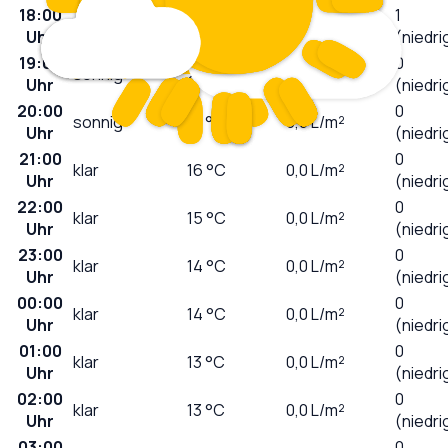
18:00
1
leicht bewölkt
21
°C
0,0
L/m²
Uhr
(niedri
19:00
0
sonnig
20
°C
0,0
L/m²
Uhr
(niedri
20:00
0
sonnig
18
°C
0,0
L/m²
Uhr
(niedri
21:00
0
klar
16
°C
0,0
L/m²
Uhr
(niedri
22:00
0
klar
15
°C
0,0
L/m²
Uhr
(niedri
23:00
0
klar
14
°C
0,0
L/m²
Uhr
(niedri
00:00
0
klar
14
°C
0,0
L/m²
Uhr
(niedri
01:00
0
klar
13
°C
0,0
L/m²
Uhr
(niedri
02:00
0
klar
13
°C
0,0
L/m²
Uhr
(niedri
03:00
0