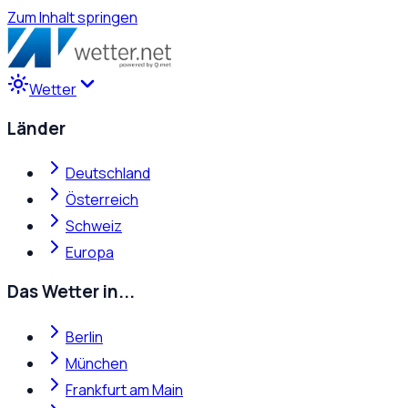
Zum Inhalt springen
Wetter
Länder
Deutschland
Österreich
Schweiz
Europa
Das Wetter in...
Berlin
München
Frankfurt am Main