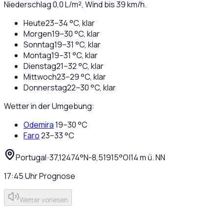
Niederschlag
0,0
L/m², Wind bis
39
km/h.
Heute
23
–
34
°C,
klar
Morgen
19
–
30
°C,
klar
Sonntag
19
–
31
°C,
klar
Montag
19
–
31
°C,
klar
Dienstag
21
–
32
°C,
klar
Mittwoch
23
–
29
°C,
klar
Donnerstag
22
–
30
°C,
klar
Wetter in der Umgebung:
Odemira
19
–
30
°C
Faro
23
–
33
°C
Portugal
·
·
37,12474
°N
-8,51915
°O
|
14
m ü. NN
17:45
Uhr
Prognose
Wetter vorlesen