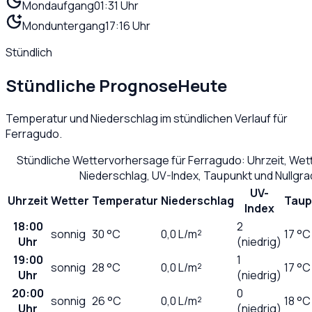
Mondaufgang
01:31 Uhr
Monduntergang
17:16 Uhr
Stündlich
Stündliche Prognose
Heute
Temperatur und Niederschlag im stündlichen Verlauf für
Ferragudo
.
Stündliche Wettervorhersage für
Ferragudo
: Uhrzeit, We
Niederschlag, UV-Index, Taupunkt und Nullgr
UV-
Uhrzeit
Wetter
Temperatur
Niederschlag
Taup
Index
18:00
2
sonnig
30
°C
0,0
L/m²
17 °C
Uhr
(niedrig)
19:00
1
sonnig
28
°C
0,0
L/m²
17 °C
Uhr
(niedrig)
20:00
0
sonnig
26
°C
0,0
L/m²
18 °C
Uhr
(niedrig)