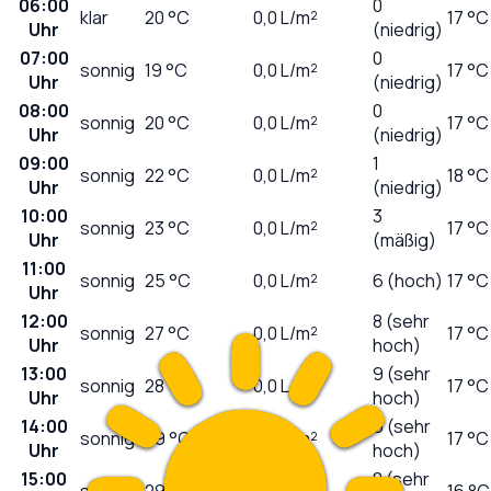
06:00
0
klar
20
°C
0,0
L/m²
17 °C
Uhr
(niedrig)
07:00
0
sonnig
19
°C
0,0
L/m²
17 °C
Uhr
(niedrig)
08:00
0
sonnig
20
°C
0,0
L/m²
17 °C
Uhr
(niedrig)
09:00
1
sonnig
22
°C
0,0
L/m²
18 °C
Uhr
(niedrig)
10:00
3
sonnig
23
°C
0,0
L/m²
17 °C
Uhr
(mäßig)
11:00
sonnig
25
°C
0,0
L/m²
6 (hoch)
17 °C
Uhr
12:00
8 (sehr
sonnig
27
°C
0,0
L/m²
17 °C
Uhr
hoch)
13:00
9 (sehr
sonnig
28
°C
0,0
L/m²
17 °C
Uhr
hoch)
14:00
9 (sehr
sonnig
29
°C
0,0
L/m²
17 °C
Uhr
hoch)
15:00
8 (sehr
sonnig
29
°C
0,0
L/m²
16 °C