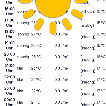
Uhr
hoch)
16:00
sonnig
29
°C
0,0
L/m²
6 (hoch)
15 °C
Uhr
17:00
4
sonnig
28
°C
0,0
L/m²
15 °C
Uhr
(mäßig)
18:00
2
sonnig
27
°C
0,0
L/m²
16 °C
Uhr
(niedrig)
19:00
1
sonnig
26
°C
0,0
L/m²
16 °C
Uhr
(niedrig)
20:00
0
sonnig
25
°C
0,0
L/m²
16 °C
Uhr
(niedrig)
21:00
0
klar
23
°C
0,0
L/m²
17 °C
Uhr
(niedrig)
22:00
0
klar
22
°C
0,0
L/m²
17 °C
Uhr
(niedrig)
23:00
0
klar
22
°C
0,0
L/m²
17 °C
Uhr
(niedrig)
00:00
0
klar
21
°C
0,0
L/m²
17 °C
Uhr
(niedrig)