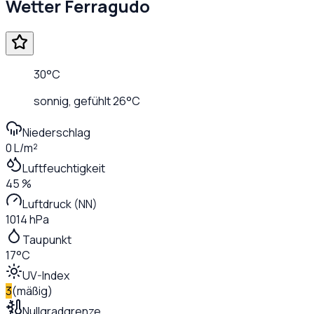
Wetter
Ferragudo
30
°C
sonnig
, gefühlt
26
°C
Niederschlag
0 L/m²
Luftfeuchtigkeit
45 %
Luftdruck (NN)
1014 hPa
Taupunkt
17°C
UV-Index
3
(
mäßig
)
Nullgradgrenze