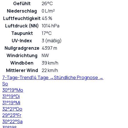
Gefühlt
26°C
Niederschlag
0 L/m²
Luftfeuchtigkeit
45 %
Luftdruck (NN)
1014 hPa
Taupunkt
17°C
UV-Index
3 (mäßig)
Nullgradgrenze
4397 m
Windrichtung
NW
Windböen
39 km/h
Mittlerer Wind
22 km/h
7-Tage-Trend
14 Tage →
Stündliche Prognose →
So
30
°
19
°
Mo
31
°
19
°
Di
31
°
19
°
Mi
32
°
21
°
Do
29
°
23
°
Fr
30
°
22
°
Sa
30
°
19
°