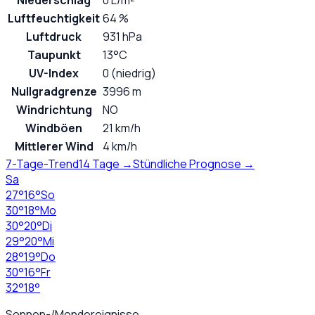
Niederschlag
0 L/m²
Luftfeuchtigkeit
64 %
Luftdruck
931 hPa
Taupunkt
13°C
UV-Index
0 (niedrig)
Nullgradgrenze
3996 m
Windrichtung
NO
Windböen
21 km/h
Mittlerer Wind
4 km/h
7-Tage-Trend
14 Tage →
Stündliche Prognose →
Sa
27
°
16
°
So
30
°
18
°
Mo
30
°
20
°
Di
29
°
20
°
Mi
28
°
19
°
Do
30
°
16
°
Fr
32
°
18
°
Sonnen-/Mondereignisse