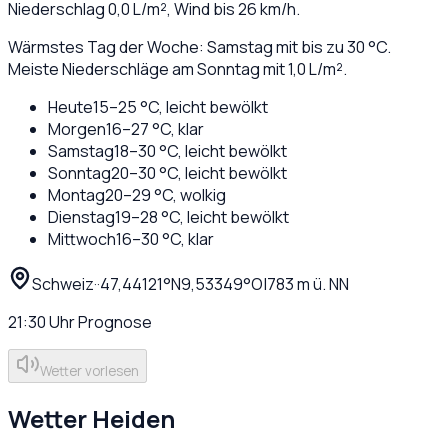
Niederschlag
0,0
L/m², Wind bis
26
km/h.
Wärmstes Tag der Woche: Samstag mit bis zu 30 °C.
Meiste Niederschläge am Sonntag mit 1,0 L/m².
Heute
15
–
25
°C,
leicht bewölkt
Morgen
16
–
27
°C,
klar
Samstag
18
–
30
°C,
leicht bewölkt
Sonntag
20
–
30
°C,
leicht bewölkt
Montag
20
–
29
°C,
wolkig
Dienstag
19
–
28
°C,
leicht bewölkt
Mittwoch
16
–
30
°C,
klar
Schweiz
·
·
47,44121
°N
9,53349
°O
|
783
m ü. NN
21:30
Uhr
Prognose
Wetter vorlesen
Wetter
Heiden