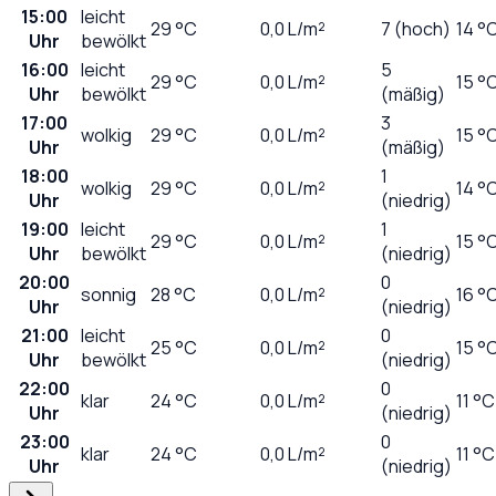
15:00
leicht
29
°C
0,0
L/m²
7 (hoch)
14 °
Uhr
bewölkt
16:00
leicht
5
29
°C
0,0
L/m²
15 °
Uhr
bewölkt
(mäßig)
17:00
3
wolkig
29
°C
0,0
L/m²
15 °
Uhr
(mäßig)
18:00
1
wolkig
29
°C
0,0
L/m²
14 °
Uhr
(niedrig)
19:00
leicht
1
29
°C
0,0
L/m²
15 °
Uhr
bewölkt
(niedrig)
20:00
0
sonnig
28
°C
0,0
L/m²
16 °
Uhr
(niedrig)
21:00
leicht
0
25
°C
0,0
L/m²
15 °
Uhr
bewölkt
(niedrig)
22:00
0
klar
24
°C
0,0
L/m²
11 °C
Uhr
(niedrig)
23:00
0
klar
24
°C
0,0
L/m²
11 °C
Uhr
(niedrig)