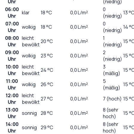
Uhr
(niedrig)
06:00
0
klar
18
°C
0,0
L/m²
13 °
Uhr
(niedrig)
07:00
0
wolkig
18
°C
0,0
L/m²
14 °
Uhr
(niedrig)
08:00
leicht
1
20
°C
0,0
L/m²
15 °
Uhr
bewölkt
(niedrig)
09:00
2
wolkig
23
°C
0,0
L/m²
15 °
Uhr
(niedrig)
10:00
leicht
3
24
°C
0,0
L/m²
15 °
Uhr
bewölkt
(mäßig)
11:00
5
wolkig
26
°C
0,0
L/m²
15 °
Uhr
(mäßig)
12:00
leicht
27
°C
0,0
L/m²
7 (hoch)
15 °
Uhr
bewölkt
13:00
8 (sehr
sonnig
28
°C
0,0
L/m²
15 °
Uhr
hoch)
14:00
8 (sehr
sonnig
29
°C
0,0
L/m²
15 °
Uhr
hoch)