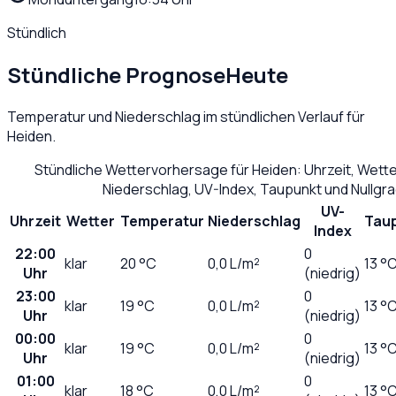
Stündlich
Stündliche Prognose
Heute
Temperatur und Niederschlag im stündlichen Verlauf für
Heiden
.
Stündliche Wettervorhersage für
Heiden
: Uhrzeit, Wett
Niederschlag, UV-Index, Taupunkt und Nullgr
UV-
Uhrzeit
Wetter
Temperatur
Niederschlag
Tau
Index
22:00
0
klar
20
°C
0,0
L/m²
13 °
Uhr
(niedrig)
23:00
0
klar
19
°C
0,0
L/m²
13 °
Uhr
(niedrig)
00:00
0
klar
19
°C
0,0
L/m²
13 °
Uhr
(niedrig)
01:00
0
klar
18
°C
0,0
L/m²
13 °