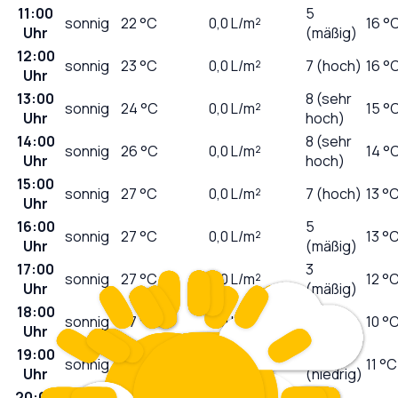
11:00
5
sonnig
22
°C
0,0
L/m²
16 °
Uhr
(mäßig)
12:00
sonnig
23
°C
0,0
L/m²
7 (hoch)
16 °
Uhr
13:00
8 (sehr
sonnig
24
°C
0,0
L/m²
15 °
Uhr
hoch)
14:00
8 (sehr
sonnig
26
°C
0,0
L/m²
14 °
Uhr
hoch)
15:00
sonnig
27
°C
0,0
L/m²
7 (hoch)
13 °
Uhr
16:00
5
sonnig
27
°C
0,0
L/m²
13 °
Uhr
(mäßig)
17:00
3
sonnig
27
°C
0,0
L/m²
12 °
Uhr
(mäßig)
18:00
2
sonnig
27
°C
0,0
L/m²
10 °
Uhr
(niedrig)
19:00
1
sonnig
27
°C
0,0
L/m²
11 °C
Uhr
(niedrig)
20:00
0