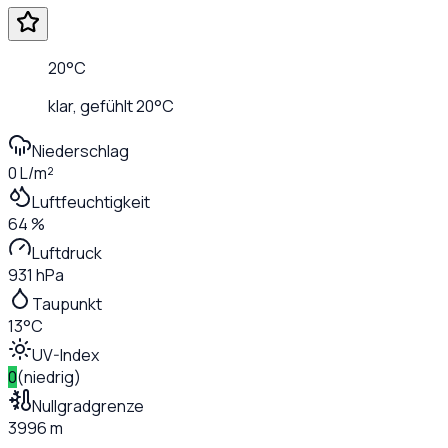
20
°C
klar
, gefühlt
20
°C
Niederschlag
0 L/m²
Luftfeuchtigkeit
64 %
Luftdruck
931 hPa
Taupunkt
13°C
UV-Index
0
(
niedrig
)
Nullgradgrenze
3996 m