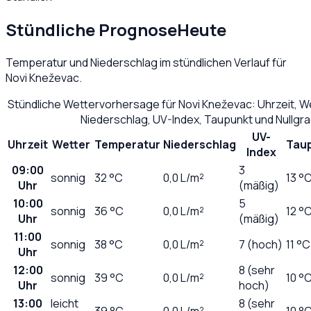
Stündliche Prognose
Heute
Temperatur und Niederschlag im stündlichen Verlauf für
Novi Kneževac
.
Stündliche Wettervorhersage für
Novi Kneževac
: Uhrzeit, 
Niederschlag, UV-Index, Taupunkt und Nullgr
UV-
Uhrzeit
Wetter
Temperatur
Niederschlag
Tau
Index
09:00
3
sonnig
32
°C
0,0
L/m²
13 °
Uhr
(mäßig)
10:00
5
sonnig
36
°C
0,0
L/m²
12 °
Uhr
(mäßig)
11:00
sonnig
38
°C
0,0
L/m²
7 (hoch)
11 °C
Uhr
12:00
8 (sehr
sonnig
39
°C
0,0
L/m²
10 °
Uhr
hoch)
13:00
leicht
8 (sehr
39
°C
0,0
L/m²
10 °