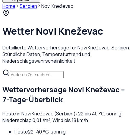
Home
Serbien
Novi Kneževac
Wetter
Novi Kneževac
Detaillierte Wettervorhersage für
Novi Kneževac
,
Serbien
.
Stündliche Daten, Temperaturtrend und
Niederschlagswahrscheinlichkeit.
Wettervorhersage
Novi Kneževac
–
7-Tage-Überblick
Heute in
Novi Kneževac
(
Serbien
):
22
bis
40
°C,
sonnig
.
Niederschlag
0,0
L/m², Wind bis
18
km/h.
Heute
22
–
40
°C,
sonnig