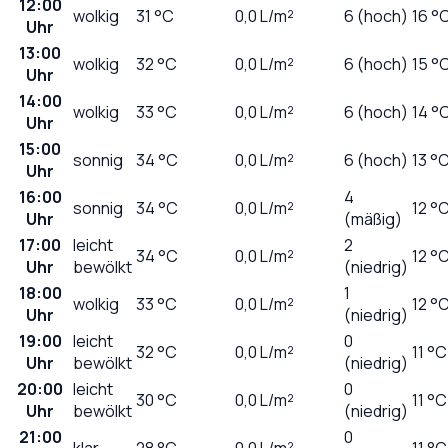
12:00
wolkig
31
°C
0,0
L/m²
6 (hoch)
16 °
Uhr
13:00
wolkig
32
°C
0,0
L/m²
6 (hoch)
15 °
Uhr
14:00
wolkig
33
°C
0,0
L/m²
6 (hoch)
14 °
Uhr
15:00
sonnig
34
°C
0,0
L/m²
6 (hoch)
13 °
Uhr
16:00
4
sonnig
34
°C
0,0
L/m²
12 °
Uhr
(mäßig)
17:00
leicht
2
34
°C
0,0
L/m²
12 °
Uhr
bewölkt
(niedrig)
18:00
1
wolkig
33
°C
0,0
L/m²
12 °
Uhr
(niedrig)
19:00
leicht
0
32
°C
0,0
L/m²
11 °C
Uhr
bewölkt
(niedrig)
20:00
leicht
0
30
°C
0,0
L/m²
11 °C
Uhr
bewölkt
(niedrig)
21:00
0
klar
28
°C
0,0
L/m²
11 °C