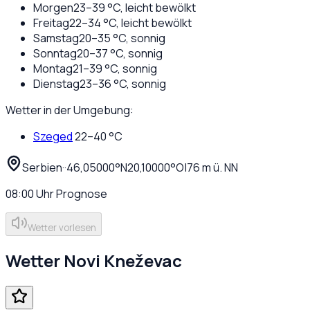
Morgen
23
–
39
°C,
leicht bewölkt
Freitag
22
–
34
°C,
leicht bewölkt
Samstag
20
–
35
°C,
sonnig
Sonntag
20
–
37
°C,
sonnig
Montag
21
–
39
°C,
sonnig
Dienstag
23
–
36
°C,
sonnig
Wetter in der Umgebung:
Szeged
22
–
40
°C
Serbien
·
·
46,05000
°N
20,10000
°O
|
76
m ü. NN
08:00
Uhr
Prognose
Wetter vorlesen
Wetter
Novi Kneževac