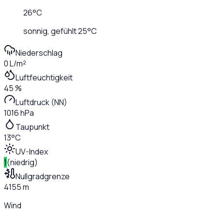
26
°C
sonnig
, gefühlt
25
°C
Niederschlag
0 L/m²
Luftfeuchtigkeit
45 %
Luftdruck (NN)
1016 hPa
Taupunkt
13°C
UV-Index
1
(
niedrig
)
Nullgradgrenze
4155 m
Wind