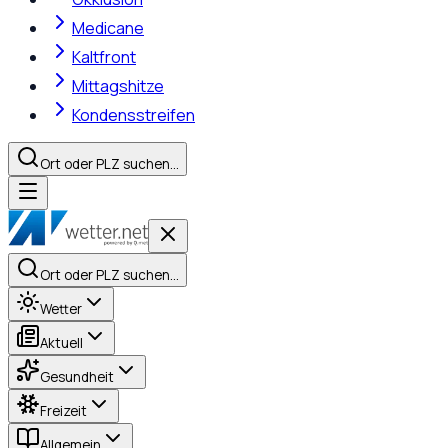
Medicane
Kaltfront
Mittagshitze
Kondensstreifen
Ort oder PLZ suchen…
Ort oder PLZ suchen…
Wetter
Aktuell
Gesundheit
Freizeit
Allgemein