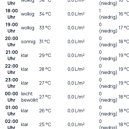
Uhr
(niedrig)
18:00
1
wolkig
34
°C
0,0
L/m²
16 °
Uhr
(niedrig)
19:00
0
wolkig
33
°C
0,0
L/m²
17 °
Uhr
(niedrig)
20:00
0
sonnig
31
°C
0,0
L/m²
18 °
Uhr
(niedrig)
21:00
0
klar
29
°C
0,0
L/m²
19 °
Uhr
(niedrig)
22:00
0
klar
28
°C
0,0
L/m²
19 °
Uhr
(niedrig)
23:00
0
klar
27
°C
0,0
L/m²
19 °
Uhr
(niedrig)
00:00
leicht
0
27
°C
0,0
L/m²
18 °
Uhr
bewölkt
(niedrig)
01:00
0
klar
26
°C
0,0
L/m²
18 °
Uhr
(niedrig)
02:00
0
klar
25
°C
0,0
L/m²
18 °
Uhr
(niedrig)