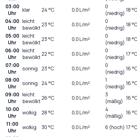
03:00
0
klar
24
°C
0,0
L/m²
18 °
Uhr
(niedrig)
04:00
leicht
0
23
°C
0,0
L/m²
18 °
Uhr
bewölkt
(niedrig)
05:00
leicht
0
23
°C
0,0
L/m²
18 °
Uhr
bewölkt
(niedrig)
06:00
leicht
0
22
°C
0,0
L/m²
17 °
Uhr
bewölkt
(niedrig)
07:00
0
sonnig
23
°C
0,0
L/m²
16 °
Uhr
(niedrig)
08:00
1
sonnig
24
°C
0,0
L/m²
16 °
Uhr
(niedrig)
09:00
leicht
3
26
°C
0,0
L/m²
16 °
Uhr
bewölkt
(mäßig)
10:00
4
wolkig
28
°C
0,0
L/m²
16 °
Uhr
(mäßig)
11:00
wolkig
30
°C
0,0
L/m²
6 (hoch)
17 °
Uhr