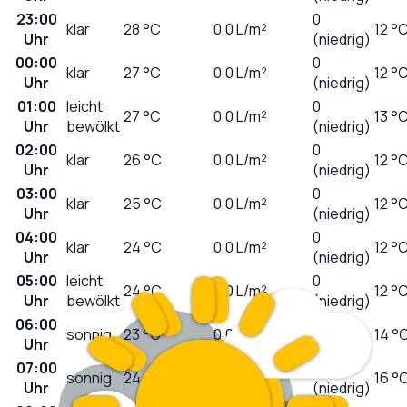
23:00
0
klar
28
°C
0,0
L/m²
12 °
Uhr
(niedrig)
00:00
0
klar
27
°C
0,0
L/m²
12 °
Uhr
(niedrig)
01:00
leicht
0
27
°C
0,0
L/m²
13 °
Uhr
bewölkt
(niedrig)
02:00
0
klar
26
°C
0,0
L/m²
12 °
Uhr
(niedrig)
03:00
0
klar
25
°C
0,0
L/m²
12 °
Uhr
(niedrig)
04:00
0
klar
24
°C
0,0
L/m²
12 °
Uhr
(niedrig)
05:00
leicht
0
24
°C
0,0
L/m²
12 °
Uhr
bewölkt
(niedrig)
06:00
0
sonnig
23
°C
0,0
L/m²
14 °
Uhr
(niedrig)
07:00
0
sonnig
24
°C
0,0
L/m²
16 °
Uhr
(niedrig)