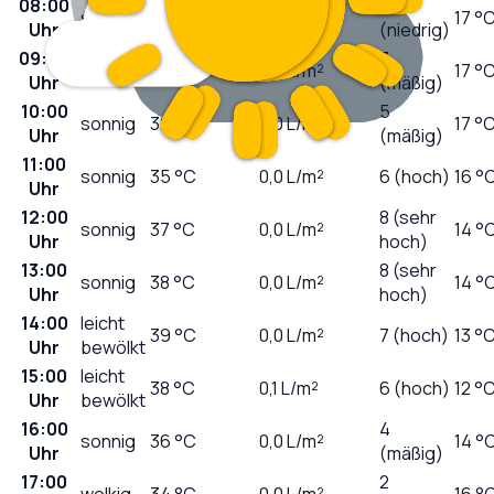
08:00
1
sonnig
26
°C
0,0
L/m²
17 °
Uhr
(niedrig)
09:00
3
sonnig
30
°C
0,0
L/m²
17 °
Uhr
(mäßig)
10:00
5
sonnig
32
°C
0,0
L/m²
17 °
Uhr
(mäßig)
11:00
sonnig
35
°C
0,0
L/m²
6 (hoch)
16 °
Uhr
12:00
8 (sehr
sonnig
37
°C
0,0
L/m²
14 °
Uhr
hoch)
13:00
8 (sehr
sonnig
38
°C
0,0
L/m²
14 °
Uhr
hoch)
14:00
leicht
39
°C
0,0
L/m²
7 (hoch)
13 °
Uhr
bewölkt
15:00
leicht
38
°C
0,1
L/m²
6 (hoch)
12 °
Uhr
bewölkt
16:00
4
sonnig
36
°C
0,0
L/m²
14 °
Uhr
(mäßig)
17:00
2
wolkig
34
°C
0,0
L/m²
16 °