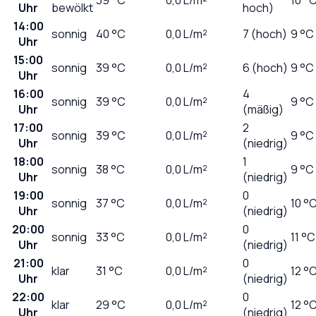
Uhr
bewölkt
hoch)
14:00
sonnig
40
°C
0,0
L/m²
7 (hoch)
9 °C
Uhr
15:00
sonnig
39
°C
0,0
L/m²
6 (hoch)
9 °C
Uhr
16:00
4
sonnig
39
°C
0,0
L/m²
9 °C
Uhr
(mäßig)
17:00
2
sonnig
39
°C
0,0
L/m²
9 °C
Uhr
(niedrig)
18:00
1
sonnig
38
°C
0,0
L/m²
9 °C
Uhr
(niedrig)
19:00
0
sonnig
37
°C
0,0
L/m²
10 °
Uhr
(niedrig)
20:00
0
sonnig
33
°C
0,0
L/m²
11 °C
Uhr
(niedrig)
21:00
0
klar
31
°C
0,0
L/m²
12 °
Uhr
(niedrig)
22:00
0
klar
29
°C
0,0
L/m²
12 °
Uhr
(niedrig)