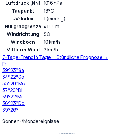
Luftdruck (NN)
1016 hPa
Taupunkt
13°C
UV-Index
1 (niedrig)
Nullgradgrenze
4155 m
Windrichtung
SO
Windböen
10 km/h
Mittlerer Wind
2 km/h
7-Tage-Trend
14 Tage →
Stündliche Prognose →
Fr
39
°
23
°
Sa
34
°
22
°
So
35
°
20
°
Mo
37
°
20
°
Di
39
°
21
°
Mi
36
°
23
°
Do
39
°
26
°
Sonnen-/Mondereignisse