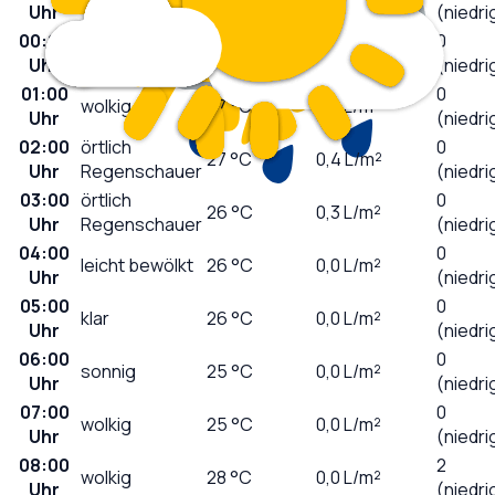
Uhr
(niedri
00:00
0
wolkig
27
°C
0,0
L/m²
Uhr
(niedri
01:00
0
wolkig
27
°C
0,0
L/m²
Uhr
(niedri
02:00
örtlich
0
27
°C
0,4
L/m²
Uhr
Regenschauer
(niedri
03:00
örtlich
0
26
°C
0,3
L/m²
Uhr
Regenschauer
(niedri
04:00
0
leicht bewölkt
26
°C
0,0
L/m²
Uhr
(niedri
05:00
0
klar
26
°C
0,0
L/m²
Uhr
(niedri
06:00
0
sonnig
25
°C
0,0
L/m²
Uhr
(niedri
07:00
0
wolkig
25
°C
0,0
L/m²
Uhr
(niedri
08:00
2
wolkig
28
°C
0,0
L/m²
Uhr
(niedri