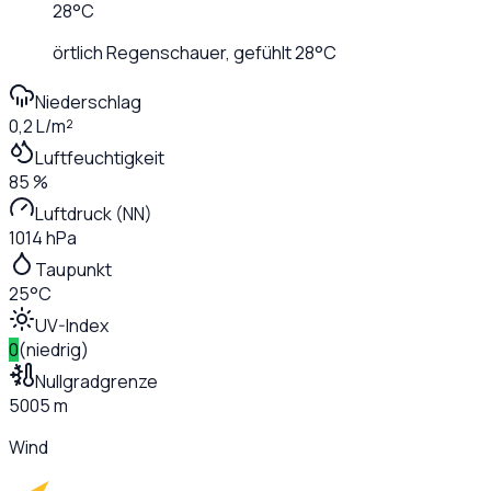
28
°C
örtlich Regenschauer
, gefühlt
28
°C
Niederschlag
0,2 L/m²
Luftfeuchtigkeit
85 %
Luftdruck (NN)
1014 hPa
Taupunkt
25°C
UV-Index
0
(
niedrig
)
Nullgradgrenze
5005 m
Wind