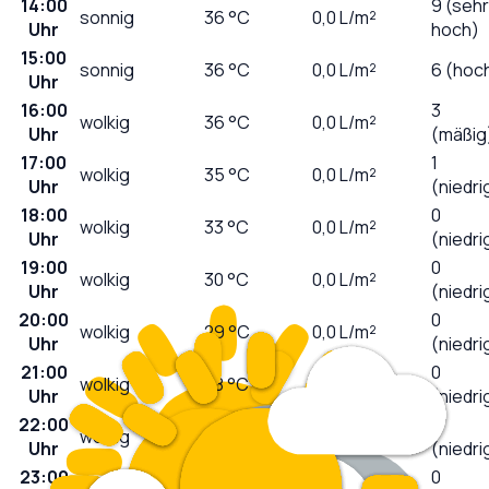
14:00
9 (sehr
sonnig
36
°C
0,0
L/m²
Uhr
hoch)
15:00
sonnig
36
°C
0,0
L/m²
6 (hoc
Uhr
16:00
3
wolkig
36
°C
0,0
L/m²
Uhr
(mäßig
17:00
1
wolkig
35
°C
0,0
L/m²
Uhr
(niedri
18:00
0
wolkig
33
°C
0,0
L/m²
Uhr
(niedri
19:00
0
wolkig
30
°C
0,0
L/m²
Uhr
(niedri
20:00
0
wolkig
29
°C
0,0
L/m²
Uhr
(niedri
21:00
0
wolkig
28
°C
0,0
L/m²
Uhr
(niedri
22:00
0
wolkig
28
°C
0,0
L/m²
Uhr
(niedri
23:00
0
wolkig
28
°C
0,0
L/m²