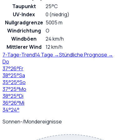
Taupunkt
25°C
UV-Index
0 (niedrig)
Nullgradgrenze
5005 m
Windrichtung
O
Windböen
24 km/h
Mittlerer Wind
12 km/h
7-Tage-Trend
14 Tage →
Stündliche Prognose →
Do
37
°
26
°
Fr
38
°
25
°
Sa
35
°
25
°
So
37
°
25
°
Mo
38
°
25
°
Di
36
°
26
°
Mi
34
°
24
°
Sonnen-/Mondereignisse