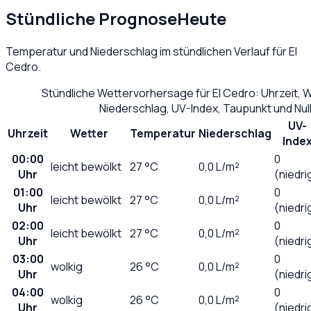
Stündliche Prognose
Heute
Temperatur und Niederschlag im stündlichen Verlauf für
El
Cedro
.
Stündliche Wettervorhersage für
El Cedro
: Uhrzeit,
Niederschlag, UV-Index, Taupunkt und Nu
UV-
Uhrzeit
Wetter
Temperatur
Niederschlag
Inde
00:00
0
leicht bewölkt
27
°C
0,0
L/m²
Uhr
(niedri
01:00
0
leicht bewölkt
27
°C
0,0
L/m²
Uhr
(niedri
02:00
0
leicht bewölkt
27
°C
0,0
L/m²
Uhr
(niedri
03:00
0
wolkig
26
°C
0,0
L/m²
Uhr
(niedri
04:00
0
wolkig
26
°C
0,0
L/m²
Uhr
(niedri