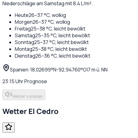
Niederschläge am Samstag mit 8,4 L/m².
Heute
26
–
37
°C,
wolkig
Morgen
26
–
37
°C,
wolkig
Freitag
25
–
38
°C,
leicht bewölkt
Samstag
25
–
35
°C,
leicht bewölkt
Sonntag
25
–
37
°C,
leicht bewölkt
Montag
25
–
38
°C,
leicht bewölkt
Dienstag
26
–
36
°C,
leicht bewölkt
Spanien
·
·
18,02699
°N
-92,94760
°O
|
7
m ü. NN
23:15
Uhr
Prognose
Wetter vorlesen
Wetter
El Cedro