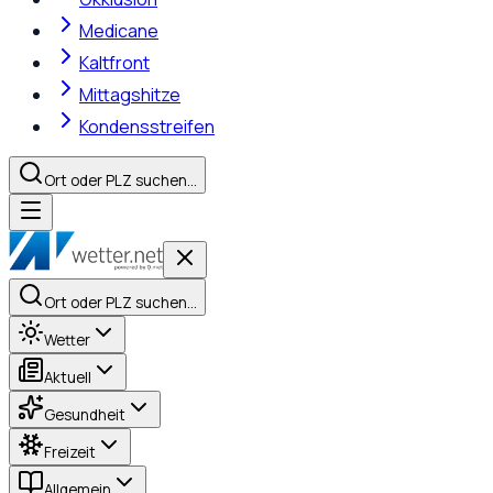
Medicane
Kaltfront
Mittagshitze
Kondensstreifen
Ort oder PLZ suchen…
Ort oder PLZ suchen…
Wetter
Aktuell
Gesundheit
Freizeit
Allgemein