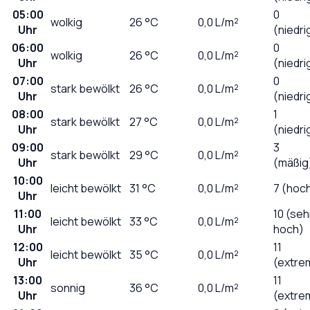
05:00
0
wolkig
26
°C
0,0
L/m²
Uhr
(niedri
06:00
0
wolkig
26
°C
0,0
L/m²
Uhr
(niedri
07:00
0
stark bewölkt
26
°C
0,0
L/m²
Uhr
(niedri
08:00
1
stark bewölkt
27
°C
0,0
L/m²
Uhr
(niedri
09:00
3
stark bewölkt
29
°C
0,0
L/m²
Uhr
(mäßig
10:00
leicht bewölkt
31
°C
0,0
L/m²
7 (hoc
Uhr
11:00
10 (seh
leicht bewölkt
33
°C
0,0
L/m²
Uhr
hoch)
12:00
11
leicht bewölkt
35
°C
0,0
L/m²
Uhr
(extre
13:00
11
sonnig
36
°C
0,0
L/m²
Uhr
(extre