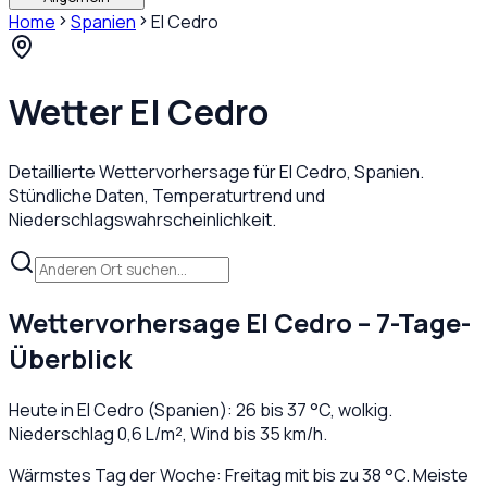
Home
Spanien
El Cedro
Wetter
El Cedro
Detaillierte Wettervorhersage für
El Cedro
,
Spanien
.
Stündliche Daten, Temperaturtrend und
Niederschlagswahrscheinlichkeit.
Wettervorhersage
El Cedro
– 7-Tage-
Überblick
Heute in
El Cedro
(
Spanien
):
26
bis
37
°C,
wolkig
.
Niederschlag
0,6
L/m², Wind bis
35
km/h.
Wärmstes Tag der Woche: Freitag mit bis zu 38 °C. Meiste