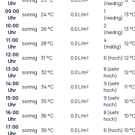
Uhr
(niedrig)
09:00
1
sonnig
24
°C
0,0
L/m²
13 °
Uhr
(niedrig)
10:00
2
sonnig
26
°C
0,0
L/m²
13 °
Uhr
(niedrig)
11:00
4
sonnig
28
°C
0,0
L/m²
12 °
Uhr
(mäßig)
12:00
sonnig
31
°C
0,0
L/m²
6 (hoch)
12 °
Uhr
13:00
8 (sehr
sonnig
32
°C
0,0
L/m²
12 °
Uhr
hoch)
14:00
9 (sehr
sonnig
34
°C
0,0
L/m²
11 °C
Uhr
hoch)
15:00
9 (sehr
sonnig
35
°C
0,0
L/m²
10 °
Uhr
hoch)
16:00
8 (sehr
sonnig
36
°C
0,0
L/m²
10 °
Uhr
hoch)
17:00
sonnig
36
°C
0,0
L/m²
6 (hoch)
10 °
Uhr