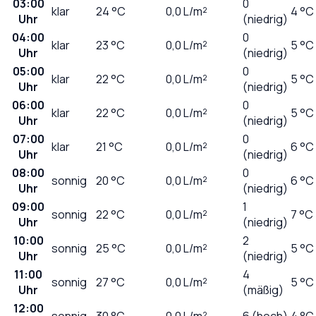
03:00
0
klar
24
°C
0,0
L/m²
4 °C
Uhr
(niedrig)
04:00
0
klar
23
°C
0,0
L/m²
5 °C
Uhr
(niedrig)
05:00
0
klar
22
°C
0,0
L/m²
5 °C
Uhr
(niedrig)
06:00
0
klar
22
°C
0,0
L/m²
5 °C
Uhr
(niedrig)
07:00
0
klar
21
°C
0,0
L/m²
6 °C
Uhr
(niedrig)
08:00
0
sonnig
20
°C
0,0
L/m²
6 °C
Uhr
(niedrig)
09:00
1
sonnig
22
°C
0,0
L/m²
7 °C
Uhr
(niedrig)
10:00
2
sonnig
25
°C
0,0
L/m²
5 °C
Uhr
(niedrig)
11:00
4
sonnig
27
°C
0,0
L/m²
5 °C
Uhr
(mäßig)
12:00
sonnig
30
°C
0,0
L/m²
6 (hoch)
4 °C