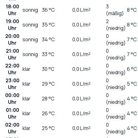
18:00
3
sonnig
36
°C
0,0
L/m²
8 °C
Uhr
(mäßig)
19:00
2
sonnig
35
°C
0,0
L/m²
8 °C
Uhr
(niedrig)
20:00
0
sonnig
34
°C
0,0
L/m²
7 °C
Uhr
(niedrig)
21:00
0
sonnig
33
°C
0,0
L/m²
7 °C
Uhr
(niedrig)
22:00
0
klar
30
°C
0,0
L/m²
6 °C
Uhr
(niedrig)
23:00
0
klar
29
°C
0,0
L/m²
5 °C
Uhr
(niedrig)
00:00
0
klar
28
°C
0,0
L/m²
4 °C
Uhr
(niedrig)
01:00
0
klar
26
°C
0,0
L/m²
4 °C
Uhr
(niedrig)
02:00
0
klar
25
°C
0,0
L/m²
4 °C
Uhr
(niedrig)