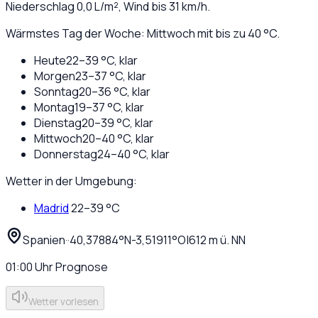
Niederschlag
0,0
L/m², Wind bis
31
km/h.
Wärmstes Tag der Woche: Mittwoch mit bis zu 40 °C.
Heute
22
–
39
°C,
klar
Morgen
23
–
37
°C,
klar
Sonntag
20
–
36
°C,
klar
Montag
19
–
37
°C,
klar
Dienstag
20
–
39
°C,
klar
Mittwoch
20
–
40
°C,
klar
Donnerstag
24
–
40
°C,
klar
Wetter in der Umgebung:
Madrid
22
–
39
°C
Spanien
·
·
40,37884
°N
-3,51911
°O
|
612
m ü. NN
01:00
Uhr
Prognose
Wetter vorlesen