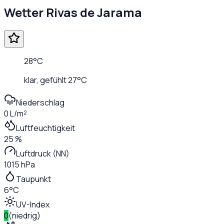
Wetter
Rivas de Jarama
28
°C
klar
, gefühlt
27
°C
Niederschlag
0 L/m²
Luftfeuchtigkeit
25 %
Luftdruck (NN)
1015 hPa
Taupunkt
6°C
UV-Index
0
(
niedrig
)