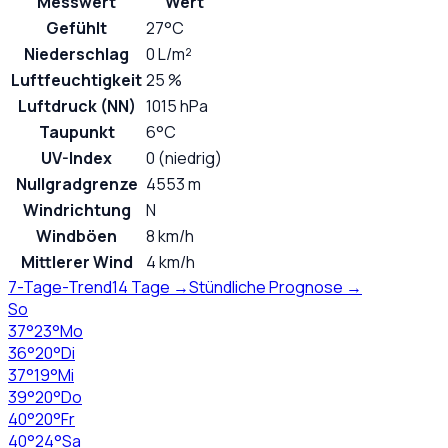
Messwert
Wert
Gefühlt
27°C
Niederschlag
0 L/m²
Luftfeuchtigkeit
25 %
Luftdruck (NN)
1015 hPa
Taupunkt
6°C
UV-Index
0 (niedrig)
Nullgradgrenze
4553 m
Windrichtung
N
Windböen
8 km/h
Mittlerer Wind
4 km/h
7-Tage-Trend
14 Tage →
Stündliche Prognose →
So
37
°
23
°
Mo
36
°
20
°
Di
37
°
19
°
Mi
39
°
20
°
Do
40
°
20
°
Fr
40
°
24
°
Sa