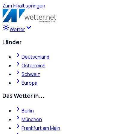
Zum Inhalt springen
Wetter
Länder
Deutschland
Österreich
Schweiz
Europa
Das Wetter in...
Berlin
München
Frankfurt am Main