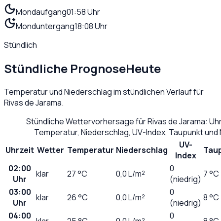
Mondaufgang
01:58 Uhr
Monduntergang
18:08 Uhr
Stündlich
Stündliche Prognose
Heute
Temperatur und Niederschlag im stündlichen Verlauf für
Rivas de Jarama
.
Stündliche Wettervorhersage für
Rivas de Jarama
: Uh
Temperatur, Niederschlag, UV-Index, Taupunkt und
UV-
Uhrzeit
Wetter
Temperatur
Niederschlag
Tau
Index
02:00
0
klar
27
°C
0,0
L/m²
7 °C
Uhr
(niedrig)
03:00
0
klar
26
°C
0,0
L/m²
8 °C
Uhr
(niedrig)
04:00
0
klar
25
°C
0,0
L/m²
8 °C