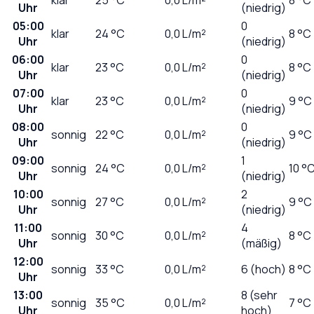
Uhr
(niedrig)
05:00
0
klar
24
°C
0,0
L/m²
8 °C
Uhr
(niedrig)
06:00
0
klar
23
°C
0,0
L/m²
8 °C
Uhr
(niedrig)
07:00
0
klar
23
°C
0,0
L/m²
9 °C
Uhr
(niedrig)
08:00
0
sonnig
22
°C
0,0
L/m²
9 °C
Uhr
(niedrig)
09:00
1
sonnig
24
°C
0,0
L/m²
10 °
Uhr
(niedrig)
10:00
2
sonnig
27
°C
0,0
L/m²
9 °C
Uhr
(niedrig)
11:00
4
sonnig
30
°C
0,0
L/m²
8 °C
Uhr
(mäßig)
12:00
sonnig
33
°C
0,0
L/m²
6 (hoch)
8 °C
Uhr
13:00
8 (sehr
sonnig
35
°C
0,0
L/m²
7 °C
Uhr
hoch)