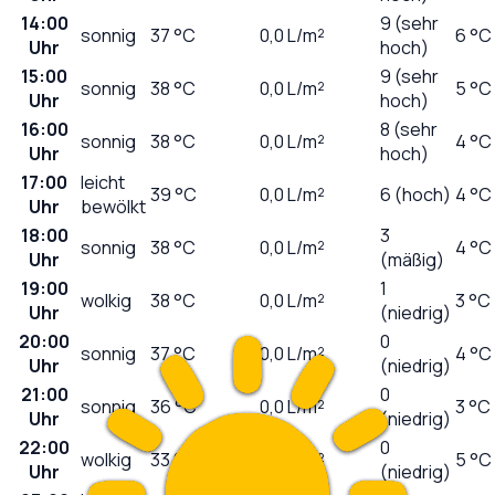
14:00
9 (sehr
sonnig
37
°C
0,0
L/m²
6 °C
Uhr
hoch)
15:00
9 (sehr
sonnig
38
°C
0,0
L/m²
5 °C
Uhr
hoch)
16:00
8 (sehr
sonnig
38
°C
0,0
L/m²
4 °C
Uhr
hoch)
17:00
leicht
39
°C
0,0
L/m²
6 (hoch)
4 °C
Uhr
bewölkt
18:00
3
sonnig
38
°C
0,0
L/m²
4 °C
Uhr
(mäßig)
19:00
1
wolkig
38
°C
0,0
L/m²
3 °C
Uhr
(niedrig)
20:00
0
sonnig
37
°C
0,0
L/m²
4 °C
Uhr
(niedrig)
21:00
0
sonnig
36
°C
0,0
L/m²
3 °C
Uhr
(niedrig)
22:00
0
wolkig
33
°C
0,0
L/m²
5 °C
Uhr
(niedrig)