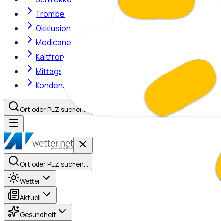
Trombe
Okklusion
Medicane
Kaltfront
Mittagshitze
Kondensstreifen
Ort oder PLZ suchen…
Ort oder PLZ suchen…
Wetter
Aktuell
Gesundheit