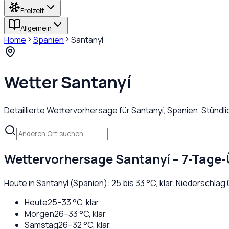
Freizeit
Allgemein
Home
Spanien
Santanyí
Wetter
Santanyí
Detaillierte Wettervorhersage für
Santanyí
,
Spanien
. Stündl
Wettervorhersage
Santanyí
– 7-Tage-
Heute in
Santanyí
(
Spanien
):
25
bis
33
°C,
klar
. Niederschlag
Heute
25
–
33
°C,
klar
Morgen
26
–
33
°C,
klar
Samstag
26
–
32
°C,
klar