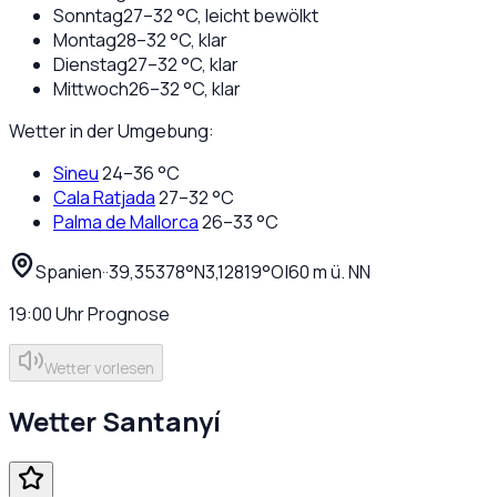
Sonntag
27
–
32
°C,
leicht bewölkt
Montag
28
–
32
°C,
klar
Dienstag
27
–
32
°C,
klar
Mittwoch
26
–
32
°C,
klar
Wetter in der Umgebung:
Sineu
24
–
36
°C
Cala Ratjada
27
–
32
°C
Palma de Mallorca
26
–
33
°C
Spanien
·
·
39,35378
°N
3,12819
°O
|
60
m ü. NN
19:00
Uhr
Prognose
Wetter vorlesen
Wetter
Santanyí