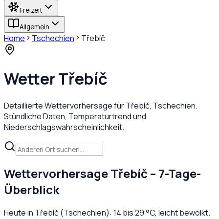
Freizeit
Allgemein
Home
Tschechien
Třebíč
Wetter
Třebíč
Detaillierte Wettervorhersage für
Třebíč
,
Tschechien
.
Stündliche Daten, Temperaturtrend und
Niederschlagswahrscheinlichkeit.
Wettervorhersage
Třebíč
– 7-Tage-
Überblick
Heute in
Třebíč
(
Tschechien
):
14
bis
29
°C,
leicht bewölkt
.