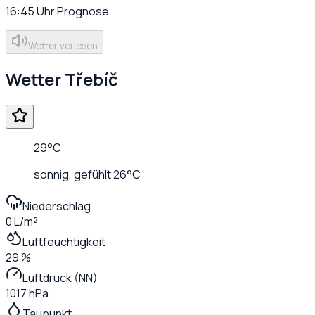
16:45
Uhr
Prognose
Wetter vorlesen
Wetter
Třebíč
29
°C
sonnig
, gefühlt
26
°C
Niederschlag
0 L/m²
Luftfeuchtigkeit
29 %
Luftdruck (NN)
1017 hPa
Taupunkt