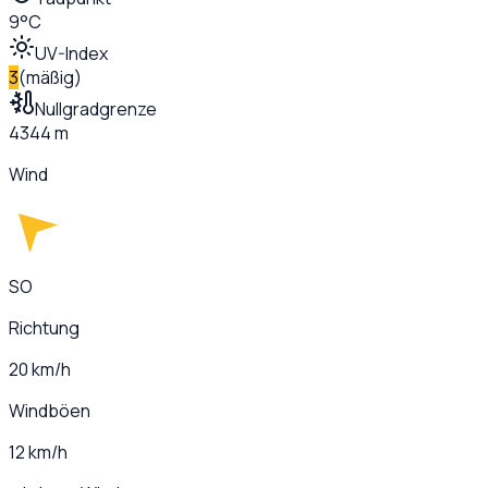
9°C
UV-Index
3
(
mäßig
)
Nullgradgrenze
4344 m
Wind
SO
Richtung
20 km/h
Windböen
12 km/h