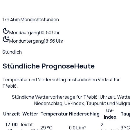
17h 46m
Mondlichtstunden
Mondaufgang
00:50 Uhr
Monduntergang
18:36 Uhr
Stündlich
Stündliche Prognose
Heute
Temperatur und Niederschlag im stündlichen Verlauf für
Třebíč
.
Stündliche Wettervorhersage für
Třebíč
: Uhrzeit, Wett
Niederschlag, UV-Index, Taupunkt und Nullg
UV-
Uhrzeit
Wetter
Temperatur
Niederschlag
Tau
Index
17:00
leicht
2
29
°C
0,0
L/m²
9 °C