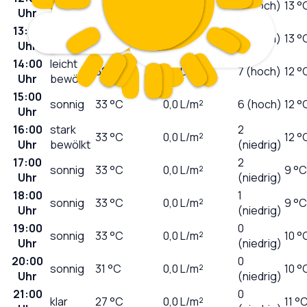
sonnig
29
°C
0,0
L/m²
7 (hoch)
13 °
Uhr
13:00
sonnig
31
°C
0,0
L/m²
7 (hoch)
13 °
Uhr
14:00
leicht
32
°C
0,0
L/m²
7 (hoch)
12 °
Uhr
bewölkt
15:00
sonnig
33
°C
0,0
L/m²
6 (hoch)
12 °
Uhr
16:00
stark
2
33
°C
0,0
L/m²
12 °
Uhr
bewölkt
(niedrig)
17:00
2
sonnig
33
°C
0,0
L/m²
9 °C
Uhr
(niedrig)
18:00
1
sonnig
33
°C
0,0
L/m²
9 °C
Uhr
(niedrig)
19:00
0
sonnig
33
°C
0,0
L/m²
10 °
Uhr
(niedrig)
20:00
0
sonnig
31
°C
0,0
L/m²
10 °
Uhr
(niedrig)
21:00
0
klar
27
°C
0,0
L/m²
11 °