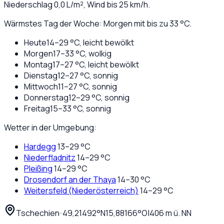
Niederschlag
0,0
L/m², Wind bis
25
km/h.
Wärmstes Tag der Woche: Morgen mit bis zu 33 °C.
Heute
14
–
29
°C,
leicht bewölkt
Morgen
17
–
33
°C,
wolkig
Montag
17
–
27
°C,
leicht bewölkt
Dienstag
12
–
27
°C,
sonnig
Mittwoch
11
–
27
°C,
sonnig
Donnerstag
12
–
29
°C,
sonnig
Freitag
15
–
33
°C,
sonnig
Wetter in der Umgebung:
Hardegg
13
–
29
°C
Niederfladnitz
14
–
29
°C
Pleißing
14
–
29
°C
Drosendorf an der Thaya
14
–
30
°C
Weitersfeld (Niederösterreich)
14
–
29
°C
Tschechien
·
·
49,21492
°N
15,88166
°O
|
406
m ü. NN