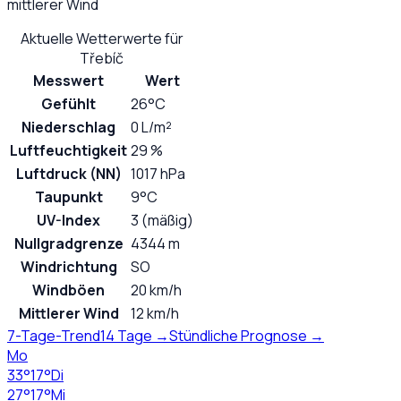
mittlerer Wind
Aktuelle Wetterwerte für
Třebíč
Messwert
Wert
Gefühlt
26°C
Niederschlag
0 L/m²
Luftfeuchtigkeit
29 %
Luftdruck (NN)
1017 hPa
Taupunkt
9°C
UV-Index
3 (mäßig)
Nullgradgrenze
4344 m
Windrichtung
SO
Windböen
20 km/h
Mittlerer Wind
12 km/h
7-Tage-Trend
14 Tage →
Stündliche Prognose →
Mo
33
°
17
°
Di
27
°
17
°
Mi