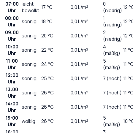
07:00
leicht
0
17
°C
0,0
L/m²
12 °
Uhr
bewölkt
(niedrig)
08:00
1
sonnig
18
°C
0,0
L/m²
12 °
Uhr
(niedrig)
09:00
2
sonnig
20
°C
0,0
L/m²
12 °
Uhr
(niedrig)
10:00
4
sonnig
22
°C
0,0
L/m²
11 °
Uhr
(mäßig)
11:00
5
sonnig
24
°C
0,0
L/m²
11 °
Uhr
(mäßig)
12:00
sonnig
25
°C
0,0
L/m²
7 (hoch)
11 °
Uhr
13:00
sonnig
26
°C
0,0
L/m²
7 (hoch)
11 °
Uhr
14:00
sonnig
26
°C
0,0
L/m²
7 (hoch)
11 °
Uhr
15:00
5
wolkig
26
°C
0,0
L/m²
10 °
Uhr
(mäßig)
16:00
3