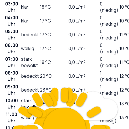
03:00
0
klar
18
°C
0,0
L/m²
10 °
Uhr
(niedrig)
04:00
0
klar
17
°C
0,0
L/m²
10 °
Uhr
(niedrig)
05:00
0
bedeckt
17
°C
0,0
L/m²
11 °
Uhr
(niedrig)
06:00
0
wolkig
17
°C
0,0
L/m²
10 °
Uhr
(niedrig)
07:00
stark
0
18
°C
0,0
L/m²
11 °
Uhr
bewölkt
(niedrig)
08:00
1
bedeckt
20
°C
0,0
L/m²
12 °
Uhr
(niedrig)
09:00
1
bedeckt
23
°C
0,0
L/m²
12 °
Uhr
(niedrig)
10:00
stark
3
25
°C
0,0
L/m²
13 °
Uhr
bewölkt
(mäßig)
11:00
4
wolkig
28
°C
0,0
L/m²
13 °
Uhr
(mäßig)
12:00