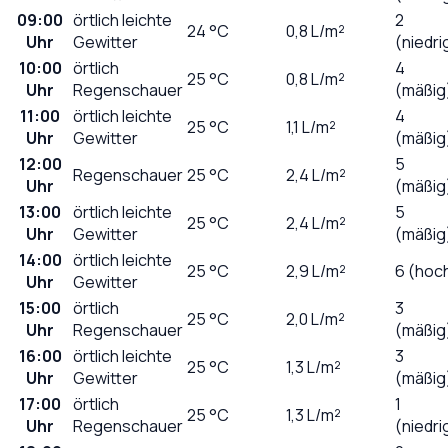
09:00
örtlich leichte
2
24
°C
0,8
L/m²
Uhr
Gewitter
(niedri
10:00
örtlich
4
25
°C
0,8
L/m²
Uhr
Regenschauer
(mäßig
11:00
örtlich leichte
4
25
°C
1,1
L/m²
Uhr
Gewitter
(mäßig
12:00
5
Regenschauer
25
°C
2,4
L/m²
Uhr
(mäßig
13:00
örtlich leichte
5
25
°C
2,4
L/m²
Uhr
Gewitter
(mäßig
14:00
örtlich leichte
25
°C
2,9
L/m²
6 (hoc
Uhr
Gewitter
15:00
örtlich
3
25
°C
2,0
L/m²
Uhr
Regenschauer
(mäßig
16:00
örtlich leichte
3
25
°C
1,3
L/m²
Uhr
Gewitter
(mäßig
17:00
örtlich
1
25
°C
1,3
L/m²
Uhr
Regenschauer
(niedri