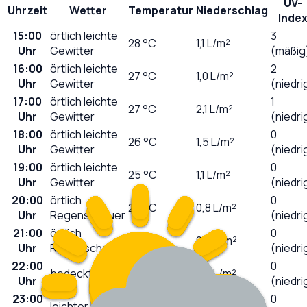
UV-
Uhrzeit
Wetter
Temperatur
Niederschlag
Inde
15:00
örtlich leichte
3
28
°C
1,1
L/m²
Uhr
Gewitter
(mäßig
16:00
örtlich leichte
2
27
°C
1,0
L/m²
Uhr
Gewitter
(niedri
17:00
örtlich leichte
1
27
°C
2,1
L/m²
Uhr
Gewitter
(niedri
18:00
örtlich leichte
0
26
°C
1,5
L/m²
Uhr
Gewitter
(niedri
19:00
örtlich leichte
0
25
°C
1,1
L/m²
Uhr
Gewitter
(niedri
20:00
örtlich
0
25
°C
0,8
L/m²
Uhr
Regenschauer
(niedri
21:00
örtlich
0
25
°C
0,6
L/m²
Uhr
Regenschauer
(niedri
22:00
0
bedeckt
25
°C
0,3
L/m²
Uhr
(niedri
23:00
0
leichter Regen
24
°C
0,3
L/m²