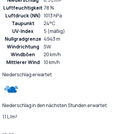
Niederschlag
0,5 L/m²
Luftfeuchtigkeit
78 %
Luftdruck (NN)
1013 hPa
Taupunkt
24°C
UV-Index
5 (mäßig)
Nullgradgrenze
4943 m
Windrichtung
SW
Windböen
20 km/h
Mittlerer Wind
10 km/h
Niederschlag erwartet
Niederschlag in den nächsten Stunden erwartet
1,1 L/m²