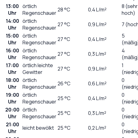
13:00
örtlich
8 (sehr
28
°C
0,4
L/m²
Uhr
Regenschauer
hoch)
14:00
örtlich
27
°C
0,9
L/m²
7 (hoc
Uhr
Regenschauer
15:00
örtlich
5
27
°C
0,4
L/m²
Uhr
Regenschauer
(mäßig
16:00
örtlich
4
27
°C
0,3
L/m²
Uhr
Regenschauer
(mäßig
17:00
örtlich leichte
1
27
°C
0,9
L/m²
Uhr
Gewitter
(niedri
18:00
örtlich
0
26
°C
0,6
L/m²
Uhr
Regenschauer
(niedri
19:00
örtlich
0
25
°C
0,4
L/m²
Uhr
Regenschauer
(niedri
20:00
örtlich
0
25
°C
0,3
L/m²
Uhr
Regenschauer
(niedri
21:00
0
leicht bewölkt
25
°C
0,2
L/m²
Uhr
(niedri