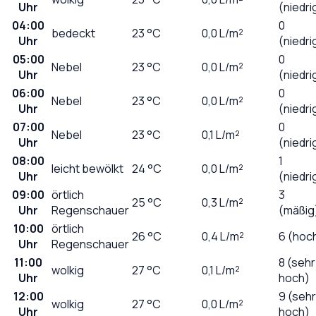
Uhr
(niedri
04:00
0
bedeckt
23
°C
0,0
L/m²
Uhr
(niedri
05:00
0
Nebel
23
°C
0,0
L/m²
Uhr
(niedri
06:00
0
Nebel
23
°C
0,0
L/m²
Uhr
(niedri
07:00
0
Nebel
23
°C
0,1
L/m²
Uhr
(niedri
08:00
1
leicht bewölkt
24
°C
0,0
L/m²
Uhr
(niedri
09:00
örtlich
3
25
°C
0,3
L/m²
Uhr
Regenschauer
(mäßig
10:00
örtlich
26
°C
0,4
L/m²
6 (hoc
Uhr
Regenschauer
11:00
8 (sehr
wolkig
27
°C
0,1
L/m²
Uhr
hoch)
12:00
9 (sehr
wolkig
27
°C
0,0
L/m²
Uhr
hoch)