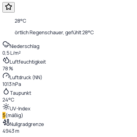
28
°C
örtlich Regenschauer
, gefühlt
28
°C
Niederschlag
0,5 L/m²
Luftfeuchtigkeit
78 %
Luftdruck (NN)
1013 hPa
Taupunkt
24°C
UV-Index
5
(
mäßig
)
Nullgradgrenze
4943 m