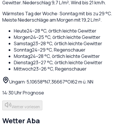
Gewitter
. Niederschlag
9,7
L/m², Wind bis
21
km/h.
Wärmstes Tag der Woche: Sonntag mit bis zu 29 °C.
Meiste Niederschläge am Morgen mit 19,2 L/m².
Heute
24
–
28
°C,
örtlich leichte Gewitter
Morgen
24
–
25
°C,
örtlich leichte Gewitter
Samstag
23
–
28
°C,
örtlich leichte Gewitter
Sonntag
24
–
29
°C,
Regenschauer
Montag
24
–
28
°C,
örtlich leichte Gewitter
Dienstag
23
–
27
°C,
örtlich leichte Gewitter
Mittwoch
23
–
26
°C,
Regenschauer
Ungarn
·
·
5,10658
°N
7,36667
°O
|
62
m ü. NN
14:30
Uhr
Prognose
Wetter vorlesen
Wetter
Aba