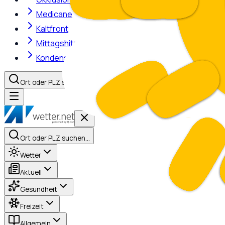
Medicane
Kaltfront
Mittagshitze
Kondensstreifen
Ort oder PLZ suchen…
Ort oder PLZ suchen…
Wetter
Aktuell
Gesundheit
Freizeit
Allgemein