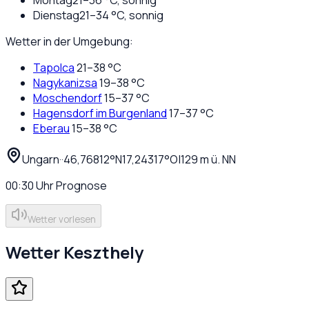
Dienstag
21
–
34
°C,
sonnig
Wetter in der Umgebung:
Tapolca
21
–
38
°C
Nagykanizsa
19
–
38
°C
Moschendorf
15
–
37
°C
Hagensdorf im Burgenland
17
–
37
°C
Eberau
15
–
38
°C
Ungarn
·
·
46,76812
°N
17,24317
°O
|
129
m ü. NN
00:30
Uhr
Prognose
Wetter vorlesen
Wetter
Keszthely