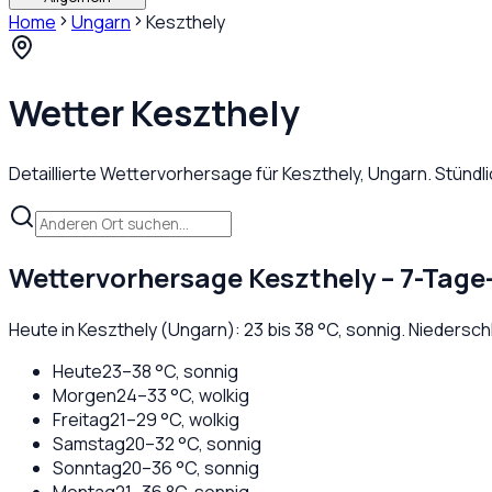
Home
Ungarn
Keszthely
Wetter
Keszthely
Detaillierte Wettervorhersage für
Keszthely
,
Ungarn
. Stünd
Wettervorhersage
Keszthely
– 7-Tage
Heute in
Keszthely
(
Ungarn
):
23
bis
38
°C,
sonnig
. Niedersc
Heute
23
–
38
°C,
sonnig
Morgen
24
–
33
°C,
wolkig
Freitag
21
–
29
°C,
wolkig
Samstag
20
–
32
°C,
sonnig
Sonntag
20
–
36
°C,
sonnig
Montag
21
–
36
°C,
sonnig