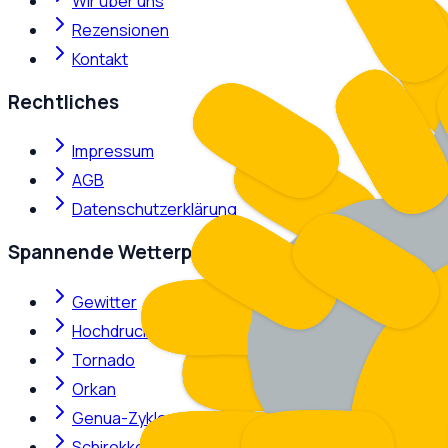
Wir über uns
Rezensionen
Kontakt
Rechtliches
Impressum
AGB
Datenschutzerklärung
Spannende Wetterphänomene
Gewitter
Hochdruckkeil
Tornado
Orkan
Genua-Zyklone
Schirokko