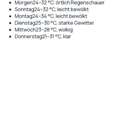
Morgen
24
–
32
°C,
örtlich Regenschauer
Sonntag
24
–
32
°C,
leicht bewölkt
Montag
24
–
34
°C,
leicht bewölkt
Dienstag
25
–
30
°C,
starke Gewitter
Mittwoch
23
–
28
°C,
wolkig
Donnerstag
21
–
31
°C,
klar