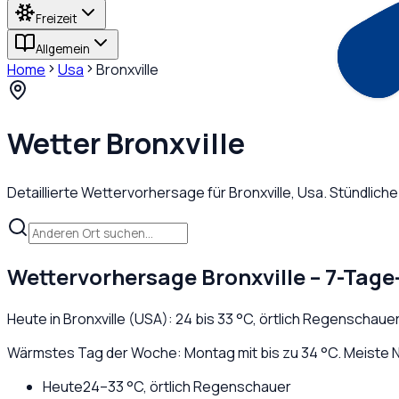
Freizeit
Allgemein
Home
Usa
Bronxville
Wetter
Bronxville
Detaillierte Wettervorhersage für
Bronxville
,
Usa
. Stündlich
Wettervorhersage
Bronxville
– 7-Tage
Heute in
Bronxville
(
USA
):
24
bis
33
°C,
örtlich Regenschaue
Wärmstes Tag der Woche: Montag mit bis zu 34 °C. Meiste N
Heute
24
–
33
°C,
örtlich Regenschauer