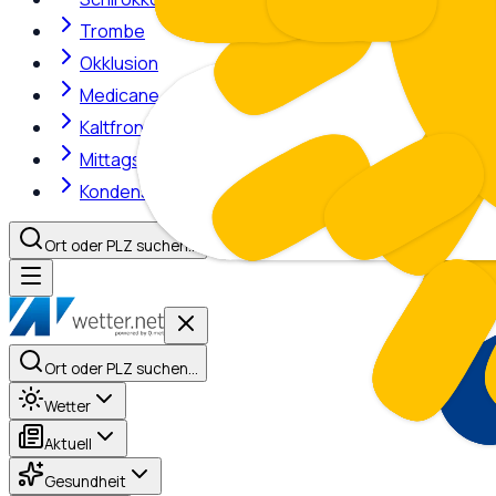
Trombe
Okklusion
Medicane
Kaltfront
Mittagshitze
Kondensstreifen
Ort oder PLZ suchen…
Ort oder PLZ suchen…
Wetter
Aktuell
Gesundheit