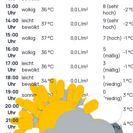
13:00
8 (sehr
wolkig
36
°C
0,0
L/m²
-2 °
Uhr
hoch)
14:00
leicht
9 (sehr
37
°C
0,0
L/m²
-2 °
Uhr
bewölkt
hoch)
15:00
wolkig
37
°C
0,0
L/m²
7 (hoch)
-1 °
Uhr
16:00
5
wolkig
36
°C
0,0
L/m²
-1 °
Uhr
(mäßig)
17:00
leicht
3
36
°C
0,0
L/m²
-1 °
Uhr
bewölkt
(mäßig)
18:00
leicht
1
34
°C
0,0
L/m²
1 °C
Uhr
bewölkt
(niedrig)
19:00
0
sonnig
32
°C
0,0
L/m²
3 °C
Uhr
(niedrig)
20:00
0
sonnig
30
°C
0,0
L/m²
3 °C
Uhr
(niedrig)
21:00
0
klar
26
°C
0,0
L/m²
4 °C
Uhr
(niedrig)