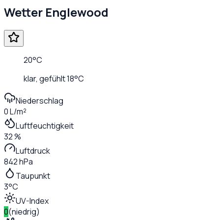
Wetter
Englewood
20
°C
klar
, gefühlt
18
°C
Niederschlag
0 L/m²
Luftfeuchtigkeit
32 %
Luftdruck
842 hPa
Taupunkt
3°C
UV-Index
0
(
niedrig
)