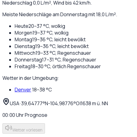
Niederschlag
0,0
L/m², Wind bis
42
km/h.
Meiste Niederschläge am Donnerstag mit 18,0 L/m².
Heute
20
–
37
°C,
wolkig
Morgen
19
–
37
°C,
wolkig
Montag
19
–
36
°C,
leicht bewölkt
Dienstag
19
–
36
°C,
leicht bewölkt
Mittwoch
19
–
33
°C,
Regenschauer
Donnerstag
17
–
31
°C,
Regenschauer
Freitag
18
–
30
°C,
örtlich Regenschauer
Wetter in der Umgebung:
Denver
18
–
38
°C
USA
·
·
39,64777
°N
-104,98776
°O
|
1638
m ü. NN
00:00
Uhr
Prognose
Wetter vorlesen