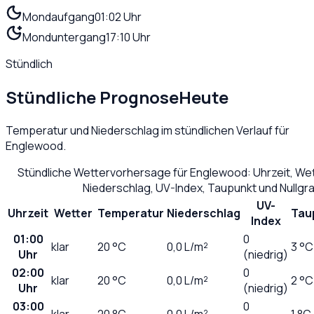
Mondaufgang
01:02 Uhr
Monduntergang
17:10 Uhr
Stündlich
Stündliche Prognose
Heute
Temperatur und Niederschlag im stündlichen Verlauf für
Englewood
.
Stündliche Wettervorhersage für
Englewood
: Uhrzeit, W
Niederschlag, UV-Index, Taupunkt und Nullg
UV-
Uhrzeit
Wetter
Temperatur
Niederschlag
Tau
Index
01:00
0
klar
20
°C
0,0
L/m²
3 °C
Uhr
(niedrig)
02:00
0
klar
20
°C
0,0
L/m²
2 °C
Uhr
(niedrig)
03:00
0
klar
20
°C
0,0
L/m²
1 °C