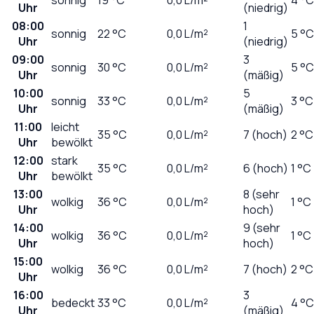
Uhr
(niedrig)
08:00
1
sonnig
22
°C
0,0
L/m²
5 °C
Uhr
(niedrig)
09:00
3
sonnig
30
°C
0,0
L/m²
5 °C
Uhr
(mäßig)
10:00
5
sonnig
33
°C
0,0
L/m²
3 °C
Uhr
(mäßig)
11:00
leicht
35
°C
0,0
L/m²
7 (hoch)
2 °C
Uhr
bewölkt
12:00
stark
35
°C
0,0
L/m²
6 (hoch)
1 °C
Uhr
bewölkt
13:00
8 (sehr
wolkig
36
°C
0,0
L/m²
1 °C
Uhr
hoch)
14:00
9 (sehr
wolkig
36
°C
0,0
L/m²
1 °C
Uhr
hoch)
15:00
wolkig
36
°C
0,0
L/m²
7 (hoch)
2 °C
Uhr
16:00
3
bedeckt
33
°C
0,0
L/m²
4 °C
Uhr
(mäßig)