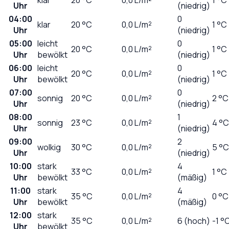
Uhr
(niedrig)
04:00
0
klar
20
°C
0,0
L/m²
1 °C
Uhr
(niedrig)
05:00
leicht
0
20
°C
0,0
L/m²
1 °C
Uhr
bewölkt
(niedrig)
06:00
leicht
0
20
°C
0,0
L/m²
1 °C
Uhr
bewölkt
(niedrig)
07:00
0
sonnig
20
°C
0,0
L/m²
2 °C
Uhr
(niedrig)
08:00
1
sonnig
23
°C
0,0
L/m²
4 °C
Uhr
(niedrig)
09:00
2
wolkig
30
°C
0,0
L/m²
5 °C
Uhr
(niedrig)
10:00
stark
4
33
°C
0,0
L/m²
1 °C
Uhr
bewölkt
(mäßig)
11:00
stark
4
35
°C
0,0
L/m²
0 °C
Uhr
bewölkt
(mäßig)
12:00
stark
35
°C
0,0
L/m²
6 (hoch)
-1 °
Uhr
bewölkt