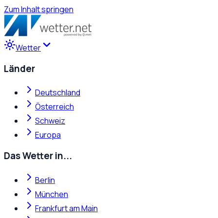
Zum Inhalt springen
Wetter
Länder
Deutschland
Österreich
Schweiz
Europa
Das Wetter in...
Berlin
München
Frankfurt am Main