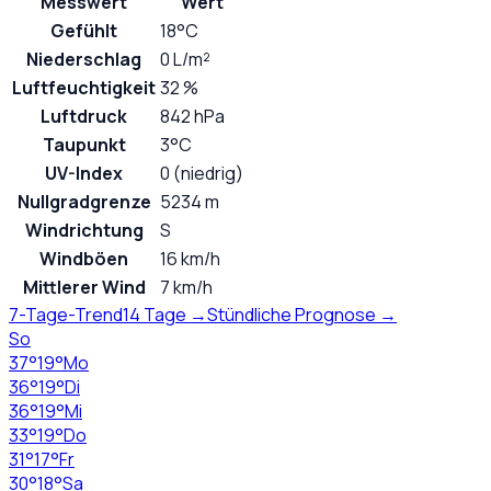
Messwert
Wert
Gefühlt
18°C
Niederschlag
0 L/m²
Luftfeuchtigkeit
32 %
Luftdruck
842 hPa
Taupunkt
3°C
UV-Index
0 (niedrig)
Nullgradgrenze
5234 m
Windrichtung
S
Windböen
16 km/h
Mittlerer Wind
7 km/h
7-Tage-Trend
14 Tage →
Stündliche Prognose →
So
37
°
19
°
Mo
36
°
19
°
Di
36
°
19
°
Mi
33
°
19
°
Do
31
°
17
°
Fr
30
°
18
°
Sa