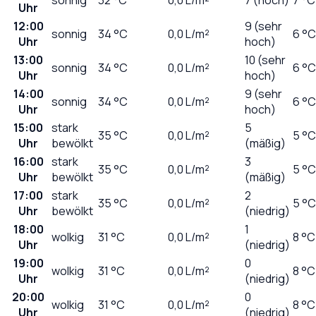
Uhr
12:00
9 (sehr
sonnig
34
°C
0,0
L/m²
6 °C
Uhr
hoch)
13:00
10 (sehr
sonnig
34
°C
0,0
L/m²
6 °C
Uhr
hoch)
14:00
9 (sehr
sonnig
34
°C
0,0
L/m²
6 °C
Uhr
hoch)
15:00
stark
5
35
°C
0,0
L/m²
5 °C
Uhr
bewölkt
(mäßig)
16:00
stark
3
35
°C
0,0
L/m²
5 °C
Uhr
bewölkt
(mäßig)
17:00
stark
2
35
°C
0,0
L/m²
5 °C
Uhr
bewölkt
(niedrig)
18:00
1
wolkig
31
°C
0,0
L/m²
8 °C
Uhr
(niedrig)
19:00
0
wolkig
31
°C
0,0
L/m²
8 °C
Uhr
(niedrig)
20:00
0
wolkig
31
°C
0,0
L/m²
8 °C
Uhr
(niedrig)