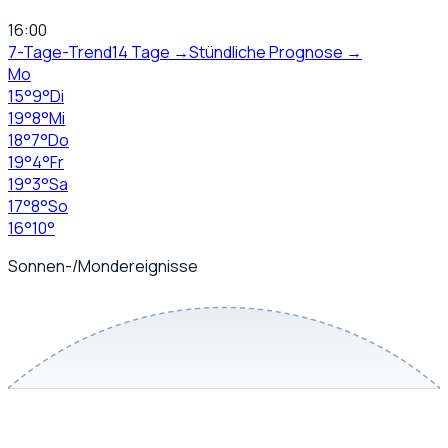
16:00
7-Tage-Trend
14 Tage →
Stündliche Prognose →
Mo
15
°
9
°
Di
19
°
8
°
Mi
18
°
7
°
Do
19
°
4
°
Fr
19
°
3
°
Sa
17
°
8
°
So
16
°
10
°
Sonnen-/Mondereignisse