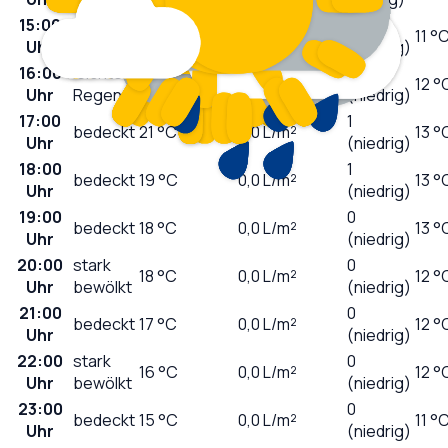
15:00
2
bedeckt
21
°C
0,0
L/m²
11 °
Uhr
(niedrig)
16:00
leichter
2
21
°C
0,1
L/m²
12 °
Uhr
Regen
(niedrig)
17:00
1
bedeckt
21
°C
0,0
L/m²
13 °
Uhr
(niedrig)
18:00
1
bedeckt
19
°C
0,0
L/m²
13 °
Uhr
(niedrig)
19:00
0
bedeckt
18
°C
0,0
L/m²
13 °
Uhr
(niedrig)
20:00
stark
0
18
°C
0,0
L/m²
12 °
Uhr
bewölkt
(niedrig)
21:00
0
bedeckt
17
°C
0,0
L/m²
12 °
Uhr
(niedrig)
22:00
stark
0
16
°C
0,0
L/m²
12 °
Uhr
bewölkt
(niedrig)
23:00
0
bedeckt
15
°C
0,0
L/m²
11 °
Uhr
(niedrig)