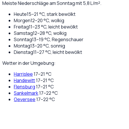
Meiste Niederschläge am Sonntag mit 5,8 L/m².
Heute
15
–
21
°C,
stark bewölkt
Morgen
12
–
20
°C,
wolkig
Freitag
11
–
23
°C,
leicht bewölkt
Samstag
12
–
28
°C,
wolkig
Sonntag
13
–
19
°C,
Regenschauer
Montag
13
–
20
°C,
sonnig
Dienstag
11
–
27
°C,
leicht bewölkt
Wetter in der Umgebung:
Harrislee
17
–
21
°C
Handewitt
17
–
21
°C
Flensburg
17
–
21
°C
Sankelmark
17
–
22
°C
Oeversee
17
–
22
°C