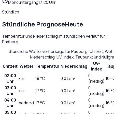
Monduntergang
17:25 Uhr
Stündlich
Stündliche Prognose
Heute
Temperatur und Niederschlag im stündlichen Verlauf für
Padborg
.
Stündliche Wettervorhersage für
Padborg
: Uhrzeit, Wet
Niederschlag, UV-Index, Taupunkt und Nullg
UV-
Uhrzeit
Wetter
Temperatur
Niederschlag
Tau
Index
02:00
0
klar
18
°C
0,0
L/m²
16 °
Uhr
(niedrig)
03:00
0
klar
17
°C
0,0
L/m²
16 °
Uhr
(niedrig)
04:00
0
bedeckt
17
°C
0,0
L/m²
16 °
Uhr
(niedrig)
05:00
0