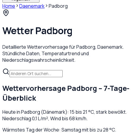
Home
Daenemark
Padborg
Wetter
Padborg
Detaillierte Wettervorhersage für
Padborg
,
Daenemark
.
Stündliche Daten, Temperaturtrend und
Niederschlagswahrscheinlichkeit.
Wettervorhersage
Padborg
– 7-Tage-
Überblick
Heute in
Padborg
(
Dänemark
):
15
bis
21
°C,
stark bewölkt
.
Niederschlag
0,1
L/m², Wind bis
68
km/h.
Wärmstes Tag der Woche: Samstag mit bis zu 28 °C.