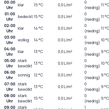
00:00
0
klar
15
°C
0,0
L/m²
11 °
Uhr
(niedrig)
01:00
0
bedeckt
15
°C
0,0
L/m²
11 °
Uhr
(niedrig)
02:00
0
klar
14
°C
0,0
L/m²
11 °
Uhr
(niedrig)
03:00
0
wolkig
14
°C
0,0
L/m²
10 °
Uhr
(niedrig)
04:00
0
klar
13
°C
0,0
L/m²
9 °C
Uhr
(niedrig)
05:00
stark
0
13
°C
0,0
L/m²
10 °
Uhr
bewölkt
(niedrig)
06:00
0
sonnig
12
°C
0,0
L/m²
9 °C
Uhr
(niedrig)
07:00
stark
0
13
°C
0,0
L/m²
9 °C
Uhr
bewölkt
(niedrig)
08:00
stark
0
15
°C
0,0
L/m²
9 °C
Uhr
bewölkt
(niedrig)
09:00
stark
1