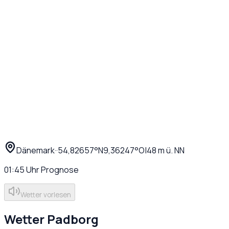
Dänemark
·
·
54,82657
°N
9,36247
°O
|
48
m ü. NN
01:45
Uhr
Prognose
Wetter vorlesen
Wetter
Padborg