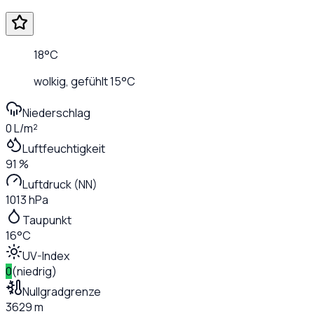
18
°C
wolkig
, gefühlt
15
°C
Niederschlag
0 L/m²
Luftfeuchtigkeit
91 %
Luftdruck (NN)
1013 hPa
Taupunkt
16°C
UV-Index
0
(
niedrig
)
Nullgradgrenze
3629 m