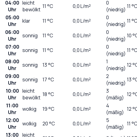
04:00
leicht
0
11
°C
0,0
L/m²
11 °
Uhr
bewölkt
(niedrig)
05:00
0
klar
11
°C
0,0
L/m²
11 °
Uhr
(niedrig)
06:00
0
sonnig
11
°C
0,0
L/m²
10 °
Uhr
(niedrig)
07:00
0
sonnig
11
°C
0,0
L/m²
11 °
Uhr
(niedrig)
08:00
1
sonnig
13
°C
0,0
L/m²
12 °
Uhr
(niedrig)
09:00
2
sonnig
17
°C
0,0
L/m²
13 °
Uhr
(niedrig)
10:00
leicht
3
18
°C
0,0
L/m²
12 °
Uhr
bewölkt
(mäßig)
11:00
4
wolkig
19
°C
0,0
L/m²
12 °
Uhr
(mäßig)
12:00
5
wolkig
20
°C
0,0
L/m²
11 °
Uhr
(mäßig)
13:00
leicht