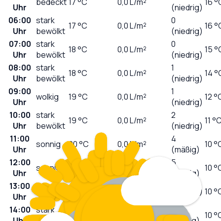
bedeckt
17
°C
0,0
L/m²
16 °
Uhr
(niedrig)
06:00
stark
0
17
°C
0,0
L/m²
16 °
Uhr
bewölkt
(niedrig)
07:00
stark
0
18
°C
0,0
L/m²
15 °
Uhr
bewölkt
(niedrig)
08:00
stark
1
18
°C
0,0
L/m²
14 °
Uhr
bewölkt
(niedrig)
09:00
1
wolkig
19
°C
0,0
L/m²
12 °
Uhr
(niedrig)
10:00
stark
2
19
°C
0,0
L/m²
11 °
Uhr
bewölkt
(niedrig)
11:00
4
sonnig
20
°C
0,0
L/m²
10 °
Uhr
(mäßig)
12:00
5
sonnig
20
°C
0,0
L/m²
10 °
Uhr
(mäßig)
13:00
wolkig
21
°C
0,0
L/m²
6 (hoch)
10 °
Uhr
14:00
stark
5
21
°C
0,0
L/m²
10 °
Uhr
bewölkt
(mäßig)