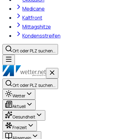
Medicane
Kaltfront
Mittagshitze
Kondensstreifen
Ort oder PLZ suchen…
Ort oder PLZ suchen…
Wetter
Aktuell
Gesundheit
Freizeit
Allgemein