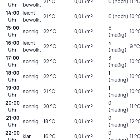
21
°C
0,0
L/m²
6 (hoch)
11 °
Uhr
bewölkt
14:00
leicht
21
°C
0,0
L/m²
6 (hoch)
10 °
Uhr
bewölkt
15:00
5
sonnig
22
°C
0,0
L/m²
10 °
Uhr
(mäßig)
16:00
leicht
4
22
°C
0,0
L/m²
9 °C
Uhr
bewölkt
(mäßig)
17:00
3
sonnig
22
°C
0,0
L/m²
10 °
Uhr
(mäßig)
18:00
1
sonnig
22
°C
0,0
L/m²
10 °
Uhr
(niedrig)
19:00
1
sonnig
21
°C
0,0
L/m²
10 °
Uhr
(niedrig)
20:00
0
sonnig
20
°C
0,0
L/m²
11 °
Uhr
(niedrig)
21:00
0
sonnig
18
°C
0,0
L/m²
12 °
Uhr
(niedrig)
22:00
0
klar
16
°C
0,0
L/m²
11 °
Uhr
(niedrig)