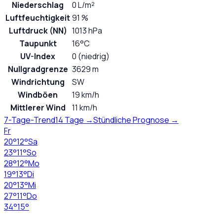
Niederschlag
0 L/m²
Luftfeuchtigkeit
91 %
Luftdruck (NN)
1013 hPa
Taupunkt
16°C
UV-Index
0 (niedrig)
Nullgradgrenze
3629 m
Windrichtung
SW
Windböen
19 km/h
Mittlerer Wind
11 km/h
7-Tage-Trend
14 Tage →
Stündliche Prognose →
Fr
20
°
12
°
Sa
23
°
11
°
So
28
°
12
°
Mo
19
°
13
°
Di
20
°
13
°
Mi
27
°
11
°
Do
34
°
15
°