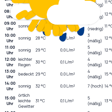
sonnig
16
°C
0,0
L/m²
11 °
Uhr
(niedrig)
08:00
1
sonnig
18
°C
0,0
L/m²
12 
Uhr
(niedrig)
09:00
2
sonnig
25
°C
0,0
L/m²
11 °
Uhr
(niedrig)
10:00
3
sonnig
28
°C
0,0
L/m²
12 
Uhr
(mäßig)
11:00
5
sonnig
29
°C
0,0
L/m²
12 
Uhr
(mäßig)
12:00
leichter
4
30
°C
0,1
L/m²
12 
Uhr
Regen
(mäßig)
13:00
4
bedeckt
29
°C
0,0
L/m²
15 
Uhr
(mäßig)
14:00
sonnig
32
°C
0,0
L/m²
7 (hoch)
14 
Uhr
örtlich
15:00
5
leichte
31
°C
0,1
L/m²
13 
Uhr
(mäßig)
Gewitter