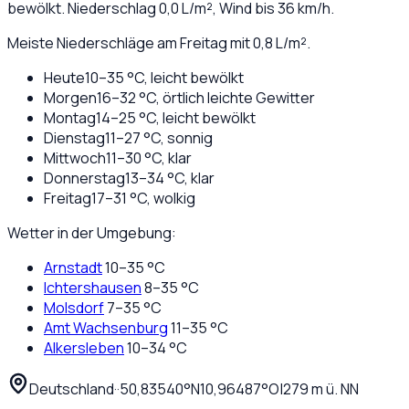
bewölkt
. Niederschlag
0,0
L/m², Wind bis
36
km/h.
Meiste Niederschläge am Freitag mit 0,8 L/m².
Heute
10
–
35
°C,
leicht bewölkt
Morgen
16
–
32
°C,
örtlich leichte Gewitter
Montag
14
–
25
°C,
leicht bewölkt
Dienstag
11
–
27
°C,
sonnig
Mittwoch
11
–
30
°C,
klar
Donnerstag
13
–
34
°C,
klar
Freitag
17
–
31
°C,
wolkig
Wetter in der Umgebung:
Arnstadt
10
–
35
°C
Ichtershausen
8
–
35
°C
Molsdorf
7
–
35
°C
Amt Wachsenburg
11
–
35
°C
Alkersleben
10
–
34
°C
Deutschland
·
·
50,83540
°N
10,96487
°O
|
279
m ü. NN