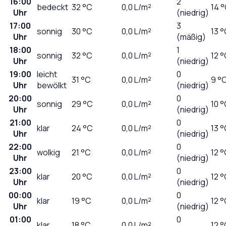
16:00
2
bedeckt
32
°C
0,0
L/m²
14 
Uhr
(niedrig)
17:00
3
sonnig
30
°C
0,0
L/m²
13 
Uhr
(mäßig)
18:00
1
sonnig
32
°C
0,0
L/m²
12 
Uhr
(niedrig)
19:00
leicht
0
31
°C
0,0
L/m²
9 °
Uhr
bewölkt
(niedrig)
20:00
0
sonnig
29
°C
0,0
L/m²
10 
Uhr
(niedrig)
21:00
0
klar
24
°C
0,0
L/m²
13 
Uhr
(niedrig)
22:00
0
wolkig
21
°C
0,0
L/m²
12 
Uhr
(niedrig)
23:00
0
klar
20
°C
0,0
L/m²
12 
Uhr
(niedrig)
00:00
0
klar
19
°C
0,0
L/m²
12 
Uhr
(niedrig)
01:00
0
klar
18
°C
0,0
L/m²
12 