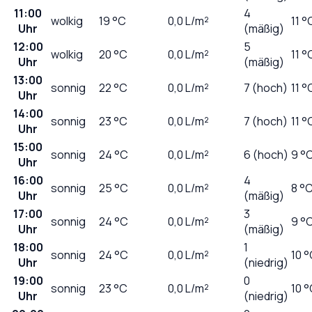
11:00
4
wolkig
19
°C
0,0
L/m²
11 °
Uhr
(mäßig)
12:00
5
wolkig
20
°C
0,0
L/m²
11 °
Uhr
(mäßig)
13:00
sonnig
22
°C
0,0
L/m²
7 (hoch)
11 °
Uhr
14:00
sonnig
23
°C
0,0
L/m²
7 (hoch)
11 °
Uhr
15:00
sonnig
24
°C
0,0
L/m²
6 (hoch)
9 °
Uhr
16:00
4
sonnig
25
°C
0,0
L/m²
8 °
Uhr
(mäßig)
17:00
3
sonnig
24
°C
0,0
L/m²
9 °
Uhr
(mäßig)
18:00
1
sonnig
24
°C
0,0
L/m²
10 
Uhr
(niedrig)
19:00
0
sonnig
23
°C
0,0
L/m²
10 
Uhr
(niedrig)