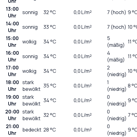
Uhr
13:00
sonnig
32
°C
0,0
L/m²
7 (hoch)
9 °
Uhr
14:00
sonnig
33
°C
0,0
L/m²
7 (hoch)
10 
Uhr
15:00
5
wolkig
34
°C
0,0
L/m²
11 °
Uhr
(mäßig)
16:00
4
sonnig
34
°C
0,0
L/m²
11 °
Uhr
(mäßig)
17:00
2
wolkig
34
°C
0,0
L/m²
10 
Uhr
(niedrig)
18:00
stark
1
35
°C
0,0
L/m²
8 °
Uhr
bewölkt
(niedrig)
19:00
stark
0
34
°C
0,0
L/m²
9 °
Uhr
bewölkt
(niedrig)
20:00
stark
0
32
°C
0,0
L/m²
7 °
Uhr
bewölkt
(niedrig)
21:00
0
bedeckt
28
°C
0,0
L/m²
9 °
Uhr
(niedrig)