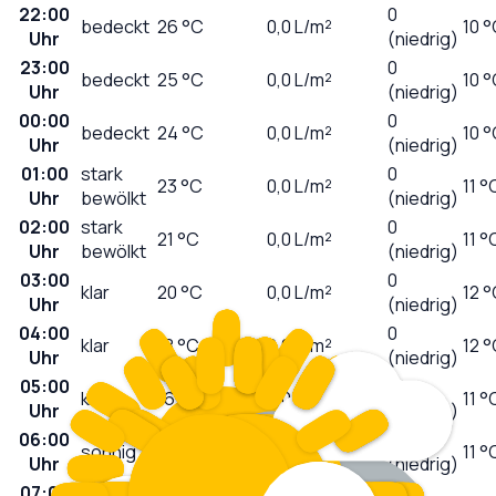
22:00
0
bedeckt
26
°C
0,0
L/m²
10 
Uhr
(niedrig)
23:00
0
bedeckt
25
°C
0,0
L/m²
10 
Uhr
(niedrig)
00:00
0
bedeckt
24
°C
0,0
L/m²
10 
Uhr
(niedrig)
01:00
stark
0
23
°C
0,0
L/m²
11 °
Uhr
bewölkt
(niedrig)
02:00
stark
0
21
°C
0,0
L/m²
11 °
Uhr
bewölkt
(niedrig)
03:00
0
klar
20
°C
0,0
L/m²
12 
Uhr
(niedrig)
04:00
0
klar
18
°C
0,0
L/m²
12 
Uhr
(niedrig)
05:00
0
klar
16
°C
0,0
L/m²
11 °
Uhr
(niedrig)
06:00
0
sonnig
16
°C
0,0
L/m²
11 °
Uhr
(niedrig)
07:00
0