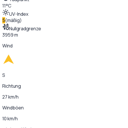
11°C
UV-Index
5
(
mäßig
)
Nullgradgrenze
3959 m
Wind
S
Richtung
27 km/h
Windböen
10 km/h