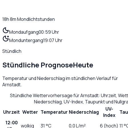
18h 8m
Mondlichtstunden
Mondaufgang
00:59 Uhr
Monduntergang
19:07 Uhr
Stündlich
Stündliche Prognose
Heute
Temperatur und Niederschlag im stündlichen Verlauf für
Arnstadt
.
Stündliche Wettervorhersage für
Arnstadt
: Uhrzeit, We
Niederschlag, UV-Index, Taupunkt und Nullg
UV-
Uhrzeit
Wetter
Temperatur
Niederschlag
Tau
Index
12:00
wolkig
31
°C
0,0
L/m²
6 (hoch)
11 °