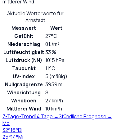
mittlerer Wind
Aktuelle Wetterwerte für
Arnstadt
Messwert
Wert
Gefühlt
27°C
Niederschlag
0 L/m²
Luftfeuchtigkeit
33 %
Luftdruck (NN)
1015 hPa
Taupunkt
11°C
UV-Index
5 (mäßig)
Nullgradgrenze
3959 m
Windrichtung
S
Windböen
27 km/h
Mittlerer Wind
10 km/h
7-Tage-Trend
14 Tage →
Stündliche Prognose →
Mo
32
°
16
°
Di
25
°
14
°
Mi