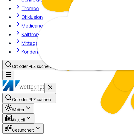
Trombe
Okklusion
Medicane
Kaltfront
Mittagshitze
Kondensstreifen
Ort oder PLZ suchen…
Ort oder PLZ suchen…
Wetter
Aktuell
Gesundheit