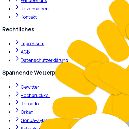
Wir über uns
Rezensionen
Kontakt
Rechtliches
Impressum
AGB
Datenschutzerklärung
Spannende Wetterphänomene
Gewitter
Hochdruckkeil
Tornado
Orkan
Genua-Zyklone
Schirokko