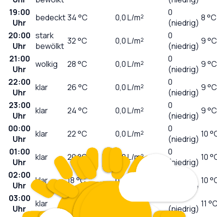
19:00
0
bedeckt
34
°C
0,0
L/m²
8 °C
Uhr
(niedrig)
20:00
stark
0
32
°C
0,0
L/m²
9 °C
Uhr
bewölkt
(niedrig)
21:00
0
wolkig
28
°C
0,0
L/m²
9 °C
Uhr
(niedrig)
22:00
0
klar
26
°C
0,0
L/m²
9 °C
Uhr
(niedrig)
23:00
0
klar
24
°C
0,0
L/m²
9 °C
Uhr
(niedrig)
00:00
0
klar
22
°C
0,0
L/m²
10 °
Uhr
(niedrig)
01:00
0
klar
20
°C
0,0
L/m²
10 °
Uhr
(niedrig)
02:00
0
klar
18
°C
0,0
L/m²
10 °
Uhr
(niedrig)
03:00
0
klar
17
°C
0,0
L/m²
11 °
Uhr
(niedrig)