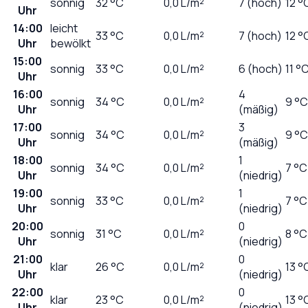
sonnig
32
°C
0,0
L/m²
7 (hoch)
12 °
Uhr
14:00
leicht
33
°C
0,0
L/m²
7 (hoch)
12 °
Uhr
bewölkt
15:00
sonnig
33
°C
0,0
L/m²
6 (hoch)
11 °
Uhr
16:00
4
sonnig
34
°C
0,0
L/m²
9 °C
Uhr
(mäßig)
17:00
3
sonnig
34
°C
0,0
L/m²
9 °C
Uhr
(mäßig)
18:00
1
sonnig
34
°C
0,0
L/m²
7 °C
Uhr
(niedrig)
19:00
1
sonnig
33
°C
0,0
L/m²
7 °C
Uhr
(niedrig)
20:00
0
sonnig
31
°C
0,0
L/m²
8 °C
Uhr
(niedrig)
21:00
0
klar
26
°C
0,0
L/m²
13 °
Uhr
(niedrig)
22:00
0
klar
23
°C
0,0
L/m²
13 °
Uhr
(niedrig)