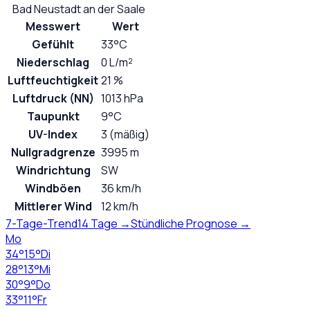
Bad Neustadt an der Saale
Messwert
Wert
Gefühlt
33°C
Niederschlag
0 L/m²
Luftfeuchtigkeit
21 %
Luftdruck (NN)
1013 hPa
Taupunkt
9°C
UV-Index
3 (mäßig)
Nullgradgrenze
3995 m
Windrichtung
SW
Windböen
36 km/h
Mittlerer Wind
12 km/h
7-Tage-Trend
14 Tage →
Stündliche Prognose →
Mo
34
°
15
°
Di
28
°
13
°
Mi
30
°
9
°
Do
33
°
11
°
Fr