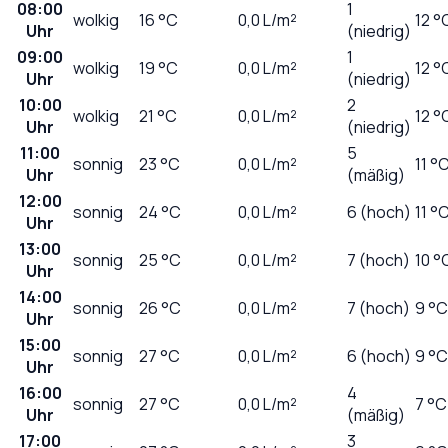
08:00
1
wolkig
16
°C
0,0
L/m²
12 °
Uhr
(niedrig)
09:00
1
wolkig
19
°C
0,0
L/m²
12 °
Uhr
(niedrig)
10:00
2
wolkig
21
°C
0,0
L/m²
12 °
Uhr
(niedrig)
11:00
5
sonnig
23
°C
0,0
L/m²
11 °
Uhr
(mäßig)
12:00
sonnig
24
°C
0,0
L/m²
6 (hoch)
11 °
Uhr
13:00
sonnig
25
°C
0,0
L/m²
7 (hoch)
10 °
Uhr
14:00
sonnig
26
°C
0,0
L/m²
7 (hoch)
9 °C
Uhr
15:00
sonnig
27
°C
0,0
L/m²
6 (hoch)
9 °C
Uhr
16:00
4
sonnig
27
°C
0,0
L/m²
7 °C
Uhr
(mäßig)
17:00
3