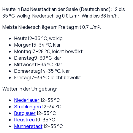
Heute in
Bad Neustadt an der Saale
(
Deutschland
):
12
bis
35
°C,
wolkig
. Niederschlag
0,0
L/m², Wind bis
38
km/h.
Meiste Niederschläge am Freitag mit 0,7 L/m².
Heute
12
–
35
°C,
wolkig
Morgen
15
–
34
°C,
klar
Montag
13
–
28
°C,
leicht bewölkt
Dienstag
9
–
30
°C,
klar
Mittwoch
11
–
33
°C,
klar
Donnerstag
14
–
35
°C,
klar
Freitag
17
–
33
°C,
leicht bewölkt
Wetter in der Umgebung:
Niederlauer
12
–
35
°C
Strahlungen
12
–
34
°C
Burglauer
12
–
35
°C
Heustreu
10
–
35
°C
Münnerstadt
12
–
35
°C