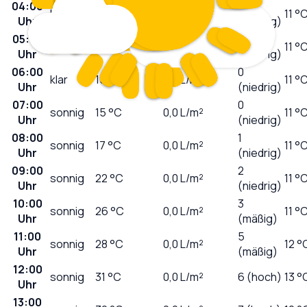
04:00
0
klar
16
°C
0,0
L/m²
11 °
Uhr
(niedrig)
05:00
0
klar
15
°C
0,0
L/m²
11 °
Uhr
(niedrig)
06:00
0
klar
15
°C
0,0
L/m²
11 °
Uhr
(niedrig)
07:00
0
sonnig
15
°C
0,0
L/m²
11 °
Uhr
(niedrig)
08:00
1
sonnig
17
°C
0,0
L/m²
11 °
Uhr
(niedrig)
09:00
2
sonnig
22
°C
0,0
L/m²
11 °
Uhr
(niedrig)
10:00
3
sonnig
26
°C
0,0
L/m²
11 °
Uhr
(mäßig)
11:00
5
sonnig
28
°C
0,0
L/m²
12 °
Uhr
(mäßig)
12:00
sonnig
31
°C
0,0
L/m²
6 (hoch)
13 °
Uhr
13:00