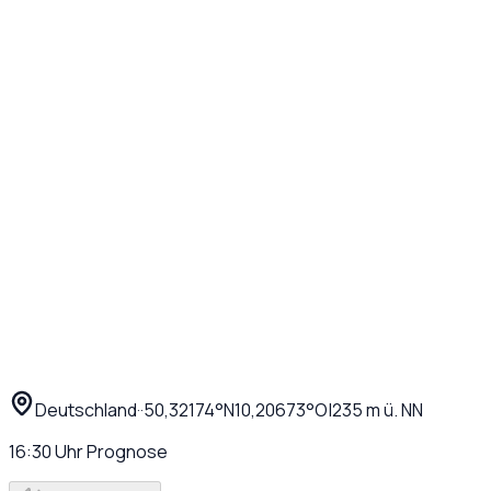
Deutschland
·
·
50,32174
°N
10,20673
°O
|
235
m ü. NN
16:30
Uhr
Prognose