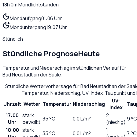
18h 0m
Mondlichtstunden
Mondaufgang
01:06 Uhr
Monduntergang
19:07 Uhr
Stündlich
Stündliche Prognose
Heute
Temperatur und Niederschlag im stündlichen Verlauf für
Bad Neustadt an der Saale
.
Stündliche Wettervorhersage für
Bad Neustadt an der Saal
Temperatur, Niederschlag, UV-Index, Taupunkt und
UV-
Uhrzeit
Wetter
Temperatur
Niederschlag
Tau
Index
17:00
stark
2
35
°C
0,0
L/m²
9 °C
Uhr
bewölkt
(niedrig)
18:00
stark
1
35
°C
0,0
L/m²
7 °C
Uhr
bewölkt
(niedrig)