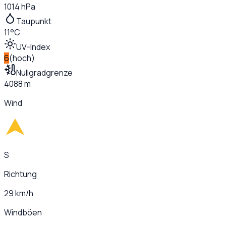
1014 hPa
Taupunkt
11°C
UV-Index
6
(
hoch
)
Nullgradgrenze
4088 m
Wind
S
Richtung
29 km/h
Windböen