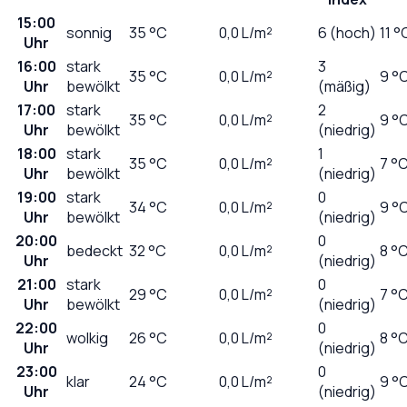
15:00
sonnig
35
°C
0,0
L/m²
6 (hoch)
11 °
Uhr
16:00
stark
3
35
°C
0,0
L/m²
9 °
Uhr
bewölkt
(mäßig)
17:00
stark
2
35
°C
0,0
L/m²
9 °
Uhr
bewölkt
(niedrig)
18:00
stark
1
35
°C
0,0
L/m²
7 °
Uhr
bewölkt
(niedrig)
19:00
stark
0
34
°C
0,0
L/m²
9 °
Uhr
bewölkt
(niedrig)
20:00
0
bedeckt
32
°C
0,0
L/m²
8 °
Uhr
(niedrig)
21:00
stark
0
29
°C
0,0
L/m²
7 °
Uhr
bewölkt
(niedrig)
22:00
0
wolkig
26
°C
0,0
L/m²
8 °
Uhr
(niedrig)
23:00
0
klar
24
°C
0,0
L/m²
9 °
Uhr
(niedrig)