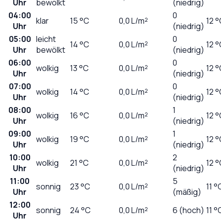
Uhr
bewölkt
(niedrig)
04:00
0
klar
15
°C
0,0
L/m²
12 
Uhr
(niedrig)
05:00
leicht
0
14
°C
0,0
L/m²
12 
Uhr
bewölkt
(niedrig)
06:00
0
wolkig
13
°C
0,0
L/m²
12 
Uhr
(niedrig)
07:00
0
wolkig
14
°C
0,0
L/m²
12 
Uhr
(niedrig)
08:00
1
wolkig
16
°C
0,0
L/m²
12 
Uhr
(niedrig)
09:00
1
wolkig
19
°C
0,0
L/m²
12 
Uhr
(niedrig)
10:00
2
wolkig
21
°C
0,0
L/m²
12 
Uhr
(niedrig)
11:00
5
sonnig
23
°C
0,0
L/m²
11 °
Uhr
(mäßig)
12:00
sonnig
24
°C
0,0
L/m²
6 (hoch)
11 °
Uhr