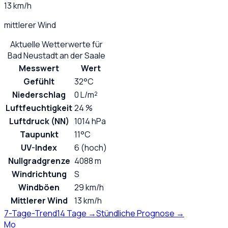
13 km/h
mittlerer Wind
Aktuelle Wetterwerte für
Bad Neustadt an der Saale
Messwert
Wert
Gefühlt
32°C
Niederschlag
0 L/m²
Luftfeuchtigkeit
24 %
Luftdruck (NN)
1014 hPa
Taupunkt
11°C
UV-Index
6 (hoch)
Nullgradgrenze
4088 m
Windrichtung
S
Windböen
29 km/h
Mittlerer Wind
13 km/h
7-Tage-Trend
14 Tage →
Stündliche Prognose →
Mo