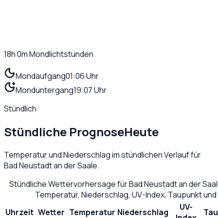
18h 0m
Mondlichtstunden
Mondaufgang
01:06 Uhr
Monduntergang
19:07 Uhr
Stündlich
Stündliche Prognose
Heute
Temperatur und Niederschlag im stündlichen Verlauf für
Bad Neustadt an der Saale
.
Stündliche Wettervorhersage für
Bad Neustadt an der Saa
Temperatur, Niederschlag, UV-Index, Taupunkt und
UV-
Uhrzeit
Wetter
Temperatur
Niederschlag
Tau
Index