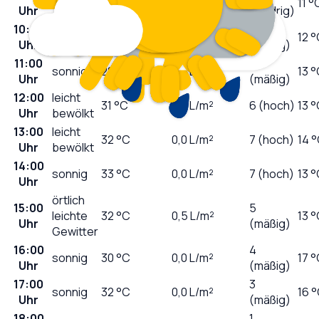
sonnig
23
°C
0,0
L/m²
11 °
Uhr
(niedrig)
10:00
3
sonnig
26
°C
0,0
L/m²
12 
Uhr
(mäßig)
11:00
5
sonnig
28
°C
0,0
L/m²
13 
Uhr
(mäßig)
12:00
leicht
31
°C
0,0
L/m²
6 (hoch)
13 
Uhr
bewölkt
13:00
leicht
32
°C
0,0
L/m²
7 (hoch)
14 
Uhr
bewölkt
14:00
sonnig
33
°C
0,0
L/m²
7 (hoch)
13 
Uhr
örtlich
15:00
5
leichte
32
°C
0,5
L/m²
13 
Uhr
(mäßig)
Gewitter
16:00
4
sonnig
30
°C
0,0
L/m²
17 
Uhr
(mäßig)
17:00
3
sonnig
32
°C
0,0
L/m²
16 
Uhr
(mäßig)
18:00
1