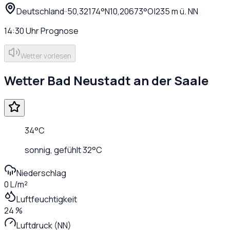
Deutschland
·
·
50,32174
°N
10,20673
°O
|
235
m ü. NN
14:30
Uhr
Prognose
Wetter vorlesen
Wetter
Bad Neustadt an der Saale
34
°C
sonnig
, gefühlt
32
°C
Niederschlag
0 L/m²
Luftfeuchtigkeit
24 %
Luftdruck (NN)