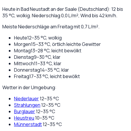
Heute in
Bad Neustadt an der Saale
(
Deutschland
):
12
bis
35
°C,
wolkig
. Niederschlag
0,0
L/m², Wind bis
42
km/h.
Meiste Niederschläge am Freitag mit 0,7 L/m².
Heute
12
–
35
°C,
wolkig
Morgen
15
–
33
°C,
örtlich leichte Gewitter
Montag
13
–
28
°C,
leicht bewölkt
Dienstag
9
–
30
°C,
klar
Mittwoch
11
–
33
°C,
klar
Donnerstag
14
–
35
°C,
klar
Freitag
17
–
33
°C,
leicht bewölkt
Wetter in der Umgebung:
Niederlauer
12
–
35
°C
Strahlungen
12
–
35
°C
Burglauer
12
–
35
°C
Heustreu
10
–
35
°C
Münnerstadt
12
–
35
°C