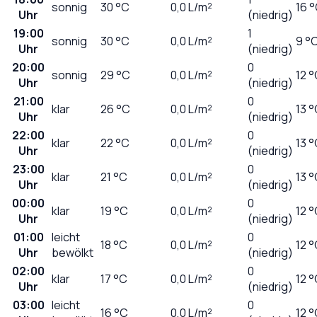
sonnig
30
°C
0,0
L/m²
16 
Uhr
(niedrig)
19:00
1
sonnig
30
°C
0,0
L/m²
9 °
Uhr
(niedrig)
20:00
0
sonnig
29
°C
0,0
L/m²
12 
Uhr
(niedrig)
21:00
0
klar
26
°C
0,0
L/m²
13 
Uhr
(niedrig)
22:00
0
klar
22
°C
0,0
L/m²
13 
Uhr
(niedrig)
23:00
0
klar
21
°C
0,0
L/m²
13 
Uhr
(niedrig)
00:00
0
klar
19
°C
0,0
L/m²
12 
Uhr
(niedrig)
01:00
leicht
0
18
°C
0,0
L/m²
12 
Uhr
bewölkt
(niedrig)
02:00
0
klar
17
°C
0,0
L/m²
12 
Uhr
(niedrig)
03:00
leicht
0
16
°C
0,0
L/m²
12 