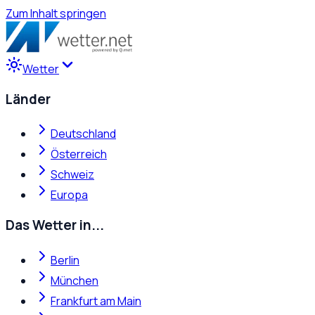
Zum Inhalt springen
Wetter
Länder
Deutschland
Österreich
Schweiz
Europa
Das Wetter in...
Berlin
München
Frankfurt am Main