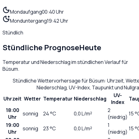
Mondaufgang
00:40 Uhr
Monduntergang
19:42 Uhr
Stündlich
Stündliche Prognose
Heute
Temperatur und Niederschlag im stündlichen Verlauf für
Büsum
.
Stündliche Wettervorhersage für
Büsum
: Uhrzeit, Wett
Niederschlag, UV-Index, Taupunkt und Nullg
UV-
Uhrzeit
Wetter
Temperatur
Niederschlag
Tau
Index
18:00
2
sonnig
24
°C
0,0
L/m²
15 °
Uhr
(niedrig)
19:00
1
sonnig
23
°C
0,0
L/m²
15 °
Uhr
(niedrig)