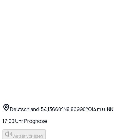
Deutschland
·
·
54,13660
°N
8,86990
°O
|
4
m ü. NN
17:00
Uhr
Prognose
Wetter vorlesen