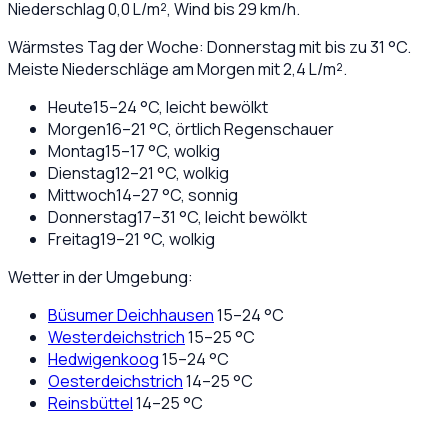
Niederschlag
0,0
L/m², Wind bis
29
km/h.
Wärmstes Tag der Woche: Donnerstag mit bis zu 31 °C.
Meiste Niederschläge am Morgen mit 2,4 L/m².
Heute
15
–
24
°C,
leicht bewölkt
Morgen
16
–
21
°C,
örtlich Regenschauer
Montag
15
–
17
°C,
wolkig
Dienstag
12
–
21
°C,
wolkig
Mittwoch
14
–
27
°C,
sonnig
Donnerstag
17
–
31
°C,
leicht bewölkt
Freitag
19
–
21
°C,
wolkig
Wetter in der Umgebung:
Büsumer Deichhausen
15
–
24
°C
Westerdeichstrich
15
–
25
°C
Hedwigenkoog
15
–
24
°C
Oesterdeichstrich
14
–
25
°C
Reinsbüttel
14
–
25
°C