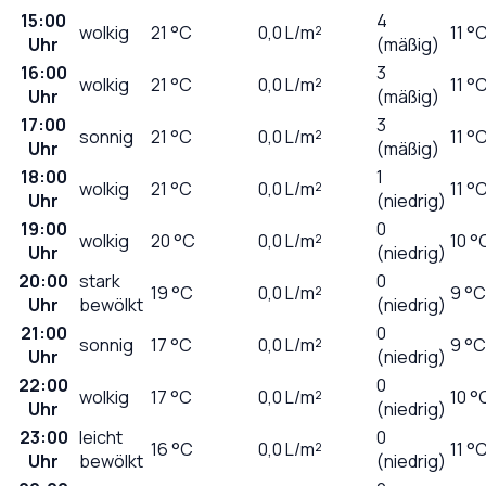
15:00
4
wolkig
21
°C
0,0
L/m²
11 °
Uhr
(mäßig)
16:00
3
wolkig
21
°C
0,0
L/m²
11 °
Uhr
(mäßig)
17:00
3
sonnig
21
°C
0,0
L/m²
11 °
Uhr
(mäßig)
18:00
1
wolkig
21
°C
0,0
L/m²
11 °
Uhr
(niedrig)
19:00
0
wolkig
20
°C
0,0
L/m²
10 °
Uhr
(niedrig)
20:00
stark
0
19
°C
0,0
L/m²
9 °C
Uhr
bewölkt
(niedrig)
21:00
0
sonnig
17
°C
0,0
L/m²
9 °C
Uhr
(niedrig)
22:00
0
wolkig
17
°C
0,0
L/m²
10 °
Uhr
(niedrig)
23:00
leicht
0
16
°C
0,0
L/m²
11 °
Uhr
bewölkt
(niedrig)