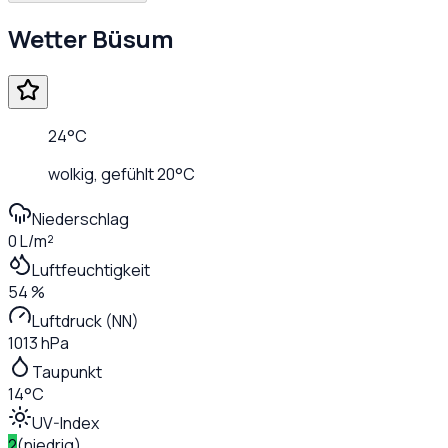
Wetter
Büsum
24
°C
wolkig
, gefühlt
20
°C
Niederschlag
0 L/m²
Luftfeuchtigkeit
54 %
Luftdruck (NN)
1013 hPa
Taupunkt
14°C
UV-Index
2
(
niedrig
)