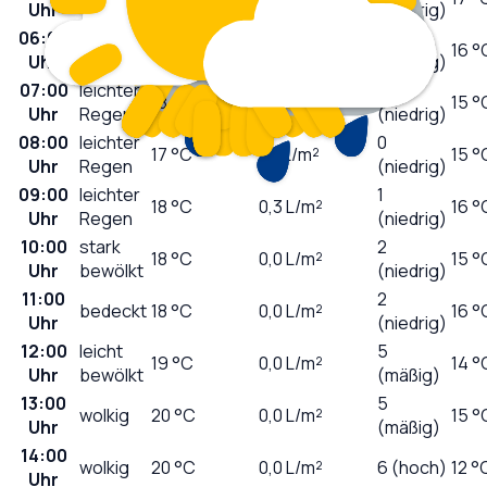
Uhr
(niedrig)
06:00
0
bedeckt
18
°C
0,0
L/m²
16 °
Uhr
(niedrig)
07:00
leichter
0
18
°C
0,6
L/m²
15 °
Uhr
Regen
(niedrig)
08:00
leichter
0
17
°C
1,5
L/m²
15 °
Uhr
Regen
(niedrig)
09:00
leichter
1
18
°C
0,3
L/m²
16 °
Uhr
Regen
(niedrig)
10:00
stark
2
18
°C
0,0
L/m²
15 °
Uhr
bewölkt
(niedrig)
11:00
2
bedeckt
18
°C
0,0
L/m²
16 °
Uhr
(niedrig)
12:00
leicht
5
19
°C
0,0
L/m²
14 °
Uhr
bewölkt
(mäßig)
13:00
5
wolkig
20
°C
0,0
L/m²
15 °
Uhr
(mäßig)
14:00
wolkig
20
°C
0,0
L/m²
6 (hoch)
12 °
Uhr