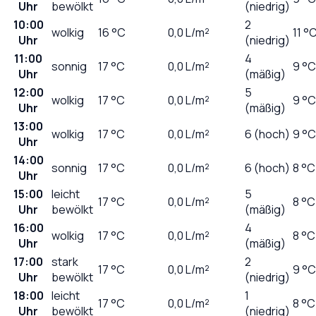
Uhr
bewölkt
(niedrig)
10:00
2
wolkig
16
°C
0,0
L/m²
11 °
Uhr
(niedrig)
11:00
4
sonnig
17
°C
0,0
L/m²
9 °C
Uhr
(mäßig)
12:00
5
wolkig
17
°C
0,0
L/m²
9 °C
Uhr
(mäßig)
13:00
wolkig
17
°C
0,0
L/m²
6 (hoch)
9 °C
Uhr
14:00
sonnig
17
°C
0,0
L/m²
6 (hoch)
8 °C
Uhr
15:00
leicht
5
17
°C
0,0
L/m²
8 °C
Uhr
bewölkt
(mäßig)
16:00
4
wolkig
17
°C
0,0
L/m²
8 °C
Uhr
(mäßig)
17:00
stark
2
17
°C
0,0
L/m²
9 °C
Uhr
bewölkt
(niedrig)
18:00
leicht
1
17
°C
0,0
L/m²
8 °C
Uhr
bewölkt
(niedrig)