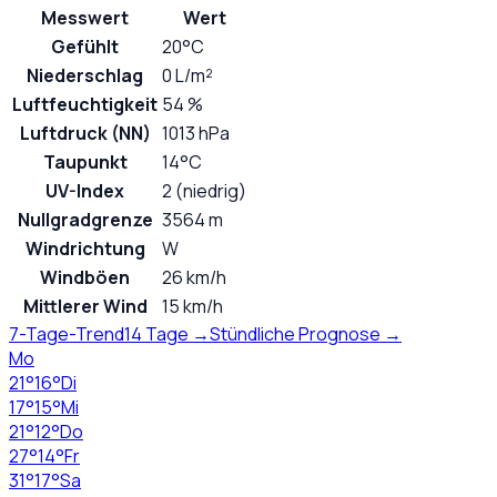
Messwert
Wert
Gefühlt
20°C
Niederschlag
0 L/m²
Luftfeuchtigkeit
54 %
Luftdruck (NN)
1013 hPa
Taupunkt
14°C
UV-Index
2 (niedrig)
Nullgradgrenze
3564 m
Windrichtung
W
Windböen
26 km/h
Mittlerer Wind
15 km/h
7-Tage-Trend
14 Tage →
Stündliche Prognose →
Mo
21
°
16
°
Di
17
°
15
°
Mi
21
°
12
°
Do
27
°
14
°
Fr
31
°
17
°
Sa