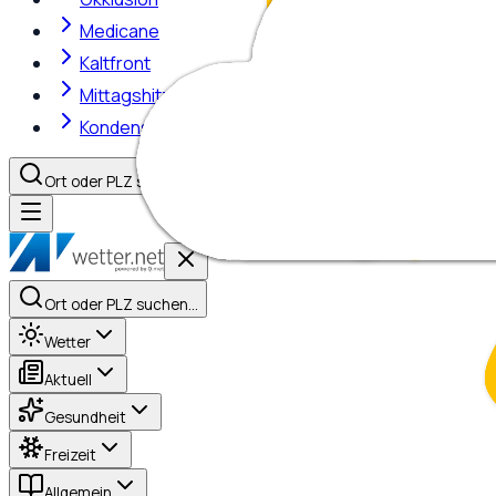
Medicane
Kaltfront
Mittagshitze
Kondensstreifen
Ort oder PLZ suchen…
Ort oder PLZ suchen…
Wetter
Aktuell
Gesundheit
Freizeit
Allgemein