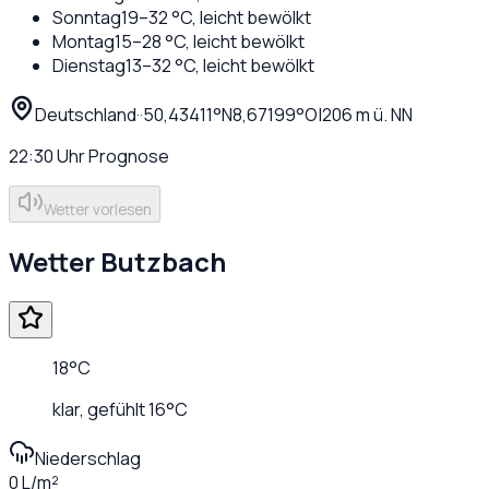
Sonntag
19
–
32
°C,
leicht bewölkt
Montag
15
–
28
°C,
leicht bewölkt
Dienstag
13
–
32
°C,
leicht bewölkt
Deutschland
·
·
50,43411
°N
8,67199
°O
|
206
m ü. NN
22:30
Uhr
Prognose
Wetter vorlesen
Wetter
Butzbach
18
°C
klar
, gefühlt
16
°C
Niederschlag
0 L/m²