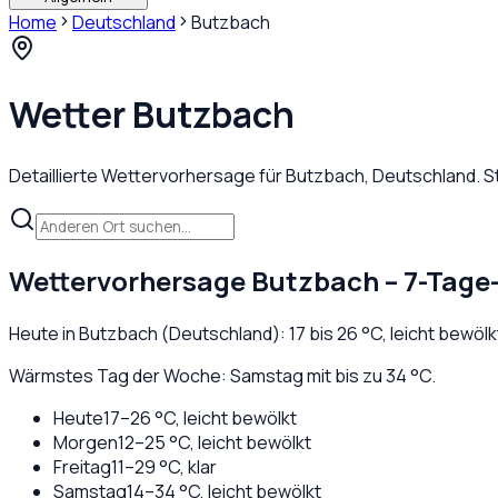
Home
Deutschland
Butzbach
Wetter
Butzbach
Detaillierte Wettervorhersage für
Butzbach
,
Deutschland
. 
Wettervorhersage
Butzbach
– 7-Tage
Heute in
Butzbach
(
Deutschland
):
17
bis
26
°C,
leicht bewölk
Wärmstes Tag der Woche: Samstag mit bis zu 34 °C.
Heute
17
–
26
°C,
leicht bewölkt
Morgen
12
–
25
°C,
leicht bewölkt
Freitag
11
–
29
°C,
klar
Samstag
14
–
34
°C,
leicht bewölkt