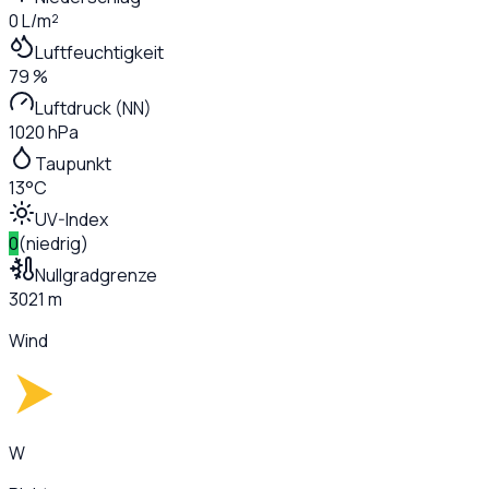
0 L/m²
Luftfeuchtigkeit
79 %
Luftdruck (NN)
1020 hPa
Taupunkt
13°C
UV-Index
0
(
niedrig
)
Nullgradgrenze
3021 m
Wind
W