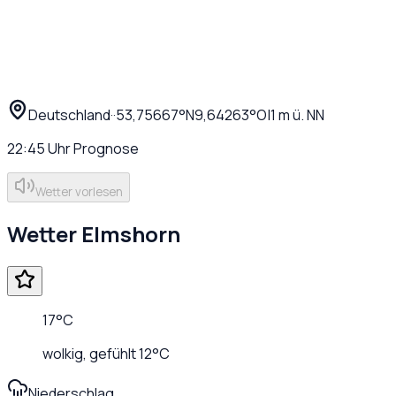
Deutschland
·
·
53,75667
°N
9,64263
°O
|
1
m ü. NN
22:45
Uhr
Prognose
Wetter vorlesen
Wetter
Elmshorn
17
°C
wolkig
, gefühlt
12
°C
Niederschlag