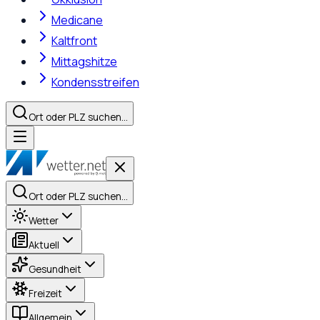
Medicane
Kaltfront
Mittagshitze
Kondensstreifen
Ort oder PLZ suchen…
Ort oder PLZ suchen…
Wetter
Aktuell
Gesundheit
Freizeit
Allgemein