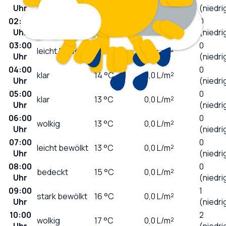
wolkig
16
°C
0,0
L/m²
Uhr
(niedri
02:00
0
klar
15
°C
0,0
L/m²
Uhr
(niedri
03:00
0
leicht bewölkt
14
°C
0,0
L/m²
Uhr
(niedri
04:00
0
klar
14
°C
0,0
L/m²
Uhr
(niedri
05:00
0
klar
13
°C
0,0
L/m²
Uhr
(niedri
06:00
0
wolkig
13
°C
0,0
L/m²
Uhr
(niedri
07:00
0
leicht bewölkt
13
°C
0,0
L/m²
Uhr
(niedri
08:00
0
bedeckt
15
°C
0,0
L/m²
Uhr
(niedri
09:00
1
stark bewölkt
16
°C
0,0
L/m²
Uhr
(niedri
10:00
2
wolkig
17
°C
0,0
L/m²
Uhr
(niedri