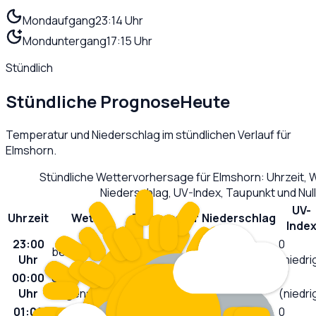
Mondaufgang
23:14 Uhr
Monduntergang
17:15 Uhr
Stündlich
Stündliche Prognose
Heute
Temperatur und Niederschlag im stündlichen Verlauf für
Elmshorn
.
Stündliche Wettervorhersage für
Elmshorn
: Uhrzeit,
Niederschlag, UV-Index, Taupunkt und Nu
UV-
Uhrzeit
Wetter
Temperatur
Niederschlag
Inde
23:00
0
bedeckt
17
°C
0,0
L/m²
Uhr
(niedri
00:00
örtlich
0
16
°C
0,2
L/m²
Uhr
Regenschauer
(niedri
01:00
0