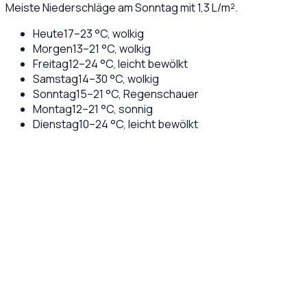
Meiste Niederschläge am Sonntag mit 1,3 L/m².
Heute
17
–
23
°C,
wolkig
Morgen
13
–
21
°C,
wolkig
Freitag
12
–
24
°C,
leicht bewölkt
Samstag
14
–
30
°C,
wolkig
Sonntag
15
–
21
°C,
Regenschauer
Montag
12
–
21
°C,
sonnig
Dienstag
10
–
24
°C,
leicht bewölkt