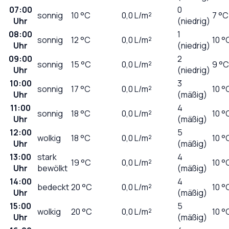
07:00
0
sonnig
10
°C
0,0
L/m²
7 °C
Uhr
(niedrig)
08:00
1
sonnig
12
°C
0,0
L/m²
10 °
Uhr
(niedrig)
09:00
2
sonnig
15
°C
0,0
L/m²
9 °C
Uhr
(niedrig)
10:00
3
sonnig
17
°C
0,0
L/m²
10 °
Uhr
(mäßig)
11:00
4
sonnig
18
°C
0,0
L/m²
10 °
Uhr
(mäßig)
12:00
5
wolkig
18
°C
0,0
L/m²
10 °
Uhr
(mäßig)
13:00
stark
4
19
°C
0,0
L/m²
10 °
Uhr
bewölkt
(mäßig)
14:00
4
bedeckt
20
°C
0,0
L/m²
10 °
Uhr
(mäßig)
15:00
5
wolkig
20
°C
0,0
L/m²
10 °
Uhr
(mäßig)