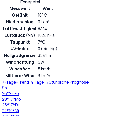
Ennepetal
Messwert
Wert
Gefühlt
10°C
Niederschlag
0 L/m²
Luftfeuchtigkeit
83 %
Luftdruck (NN)
1024 hPa
Taupunkt
7°C
UV-Index
0 (niedrig)
Nullgradgrenze
3541 m
Windrichtung
SW
Windböen
5 km/h
Mittlerer Wind
3 km/h
7-Tage-Trend
14 Tage →
Stündliche Prognose →
Sa
26
°
9
°
So
29
°
17
°
Mo
25
°
17
°
Di
22
°
10
°
Mi