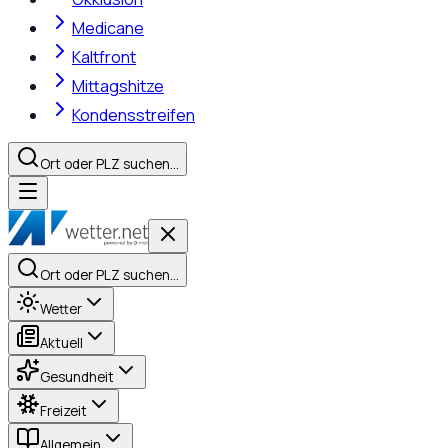
Medicane
Kaltfront
Mittagshitze
Kondensstreifen
Ort oder PLZ suchen…
Ort oder PLZ suchen…
Wetter
Aktuell
Gesundheit
Freizeit
Allgemein