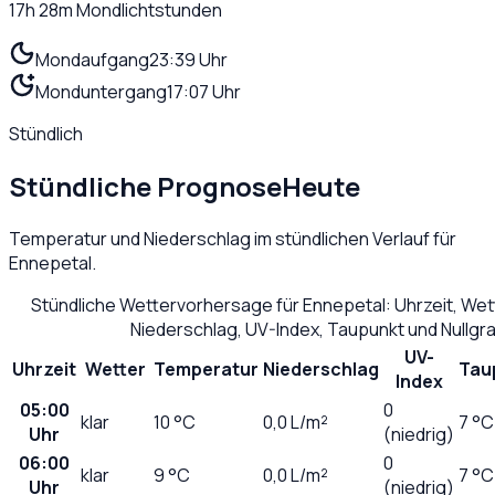
17h 28m
Mondlichtstunden
Mondaufgang
23:39 Uhr
Monduntergang
17:07 Uhr
Stündlich
Stündliche Prognose
Heute
Temperatur und Niederschlag im stündlichen Verlauf für
Ennepetal
.
Stündliche Wettervorhersage für
Ennepetal
: Uhrzeit, We
Niederschlag, UV-Index, Taupunkt und Nullg
UV-
Uhrzeit
Wetter
Temperatur
Niederschlag
Tau
Index
05:00
0
klar
10
°C
0,0
L/m²
7 °C
Uhr
(niedrig)
06:00
0
klar
9
°C
0,0
L/m²
7 °C
Uhr
(niedrig)