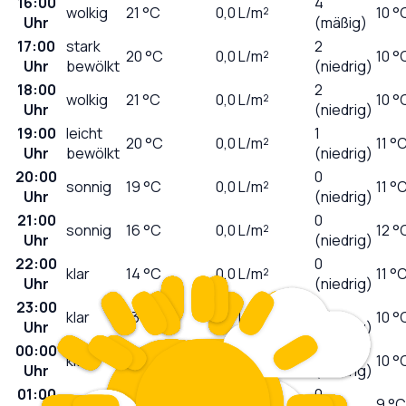
16:00
4
wolkig
21
°C
0,0
L/m²
10 °
Uhr
(mäßig)
17:00
stark
2
20
°C
0,0
L/m²
10 °
Uhr
bewölkt
(niedrig)
18:00
2
wolkig
21
°C
0,0
L/m²
10 °
Uhr
(niedrig)
19:00
leicht
1
20
°C
0,0
L/m²
11 °
Uhr
bewölkt
(niedrig)
20:00
0
sonnig
19
°C
0,0
L/m²
11 °
Uhr
(niedrig)
21:00
0
sonnig
16
°C
0,0
L/m²
12 °
Uhr
(niedrig)
22:00
0
klar
14
°C
0,0
L/m²
11 °
Uhr
(niedrig)
23:00
0
klar
13
°C
0,0
L/m²
10 °
Uhr
(niedrig)
00:00
0
klar
12
°C
0,0
L/m²
10 °
Uhr
(niedrig)
01:00
0
klar
12
°C
0,0
L/m²
9 °C