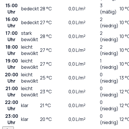
15:00
3
bedeckt
28
°C
0,0
L/m²
10 °
Uhr
(mäßig)
16:00
2
bedeckt
27
°C
0,0
L/m²
10 °
Uhr
(niedrig)
17:00
stark
2
28
°C
0,0
L/m²
10 °
Uhr
bewölkt
(niedrig)
18:00
leicht
2
27
°C
0,0
L/m²
10 °
Uhr
bewölkt
(niedrig)
19:00
leicht
1
27
°C
0,0
L/m²
10 °
Uhr
bewölkt
(niedrig)
20:00
leicht
0
25
°C
0,0
L/m²
13 °
Uhr
bewölkt
(niedrig)
21:00
leicht
0
23
°C
0,0
L/m²
12 °
Uhr
bewölkt
(niedrig)
22:00
0
klar
21
°C
0,0
L/m²
12 °
Uhr
(niedrig)
23:00
0
klar
20
°C
0,0
L/m²
12 °
Uhr
(niedrig)