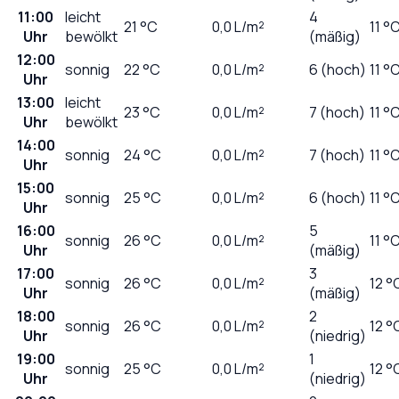
11:00
leicht
4
21
°C
0,0
L/m²
11 °
Uhr
bewölkt
(mäßig)
12:00
sonnig
22
°C
0,0
L/m²
6 (hoch)
11 °
Uhr
13:00
leicht
23
°C
0,0
L/m²
7 (hoch)
11 °
Uhr
bewölkt
14:00
sonnig
24
°C
0,0
L/m²
7 (hoch)
11 °
Uhr
15:00
sonnig
25
°C
0,0
L/m²
6 (hoch)
11 °
Uhr
16:00
5
sonnig
26
°C
0,0
L/m²
11 °
Uhr
(mäßig)
17:00
3
sonnig
26
°C
0,0
L/m²
12 °
Uhr
(mäßig)
18:00
2
sonnig
26
°C
0,0
L/m²
12 °
Uhr
(niedrig)
19:00
1
sonnig
25
°C
0,0
L/m²
12 °
Uhr
(niedrig)