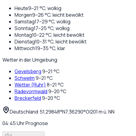
Heute
9
–
21
°C,
wolkig
Morgen
9
–
26
°C,
leicht bewölkt
Samstag
17
–
29
°C,
wolkig
Sonntag
17
–
25
°C,
wolkig
Montag
10
–
22
°C,
leicht bewölkt
Dienstag
10
–
31
°C,
leicht bewölkt
Mittwoch
19
–
35
°C,
klar
Wetter in der Umgebung:
Gevelsberg
9
–
21
°C
Schwelm
9
–
21
°C
Wetter (Ruhr)
8
–
21
°C
Radevormwald
9
–
20
°C
Breckerfeld
9
–
20
°C
Deutschland
·
·
51,29848
°N
7,36290
°O
|
201
m ü. NN
04:45
Uhr
Prognose