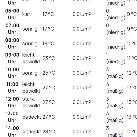
Uhr
(niedrig)
06:00
0
klar
17
°C
0,0
L/m²
9 °C
Uhr
(niedrig)
07:00
0
sonnig
17
°C
0,0
L/m²
9 °C
Uhr
(niedrig)
08:00
1
sonnig
19
°C
0,0
L/m²
11 °
Uhr
(niedrig)
09:00
leicht
1
23
°C
0,0
L/m²
11 °
Uhr
bewölkt
(niedrig)
10:00
3
sonnig
25
°C
0,0
L/m²
12 °
Uhr
(mäßig)
11:00
leicht
4
27
°C
0,0
L/m²
13 °
Uhr
bewölkt
(mäßig)
12:00
stark
3
27
°C
0,0
L/m²
13 °
Uhr
bewölkt
(mäßig)
13:00
3
bedeckt
27
°C
0,0
L/m²
13 °
Uhr
(mäßig)
14:00
3
bedeckt
28
°C
0,0
L/m²
11 °
Uhr
(mäßig)