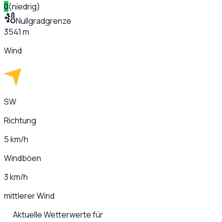
0
(
niedrig
)
Nullgradgrenze
3541 m
Wind
SW
Richtung
5 km/h
Windböen
3 km/h
mittlerer Wind
Aktuelle Wetterwerte für