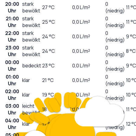
20:00
stark
0
27
°C
0,0
L/m²
11 °
Uhr
bewölkt
(niedrig)
21:00
stark
0
25
°C
0,0
L/m²
11 °
Uhr
bewölkt
(niedrig)
22:00
stark
0
24
°C
0,0
L/m²
9 °C
Uhr
bewölkt
(niedrig)
23:00
stark
0
24
°C
0,0
L/m²
8 °C
Uhr
bewölkt
(niedrig)
00:00
0
bedeckt
23
°C
0,0
L/m²
9 °C
Uhr
(niedrig)
01:00
0
klar
21
°C
0,0
L/m²
10 °
Uhr
(niedrig)
02:00
0
klar
19
°C
0,0
L/m²
10 °
Uhr
(niedrig)
03:00
leicht
0
18
°C
0,0
L/m²
11 °
Uhr
bewölkt
(niedrig)
04:00
0
klar
17
°C
0,0
L/m²
12 °
Uhr
(niedrig)
05:00
0