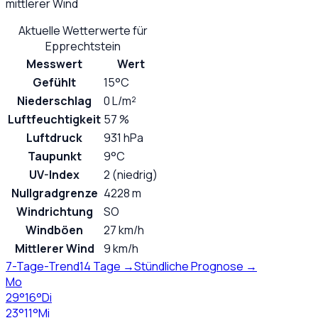
mittlerer Wind
Aktuelle Wetterwerte für
Epprechtstein
Messwert
Wert
Gefühlt
15°C
Niederschlag
0 L/m²
Luftfeuchtigkeit
57 %
Luftdruck
931 hPa
Taupunkt
9°C
UV-Index
2 (niedrig)
Nullgradgrenze
4228 m
Windrichtung
SO
Windböen
27 km/h
Mittlerer Wind
9 km/h
7-Tage-Trend
14 Tage →
Stündliche Prognose →
Mo
29
°
16
°
Di
23
°
11
°
Mi