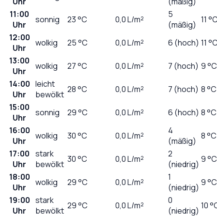
Uhr
(mäßig)
11:00
5
sonnig
23
°C
0,0
L/m²
11 °
Uhr
(mäßig)
12:00
wolkig
25
°C
0,0
L/m²
6 (hoch)
11 °
Uhr
13:00
wolkig
27
°C
0,0
L/m²
7 (hoch)
9 °C
Uhr
14:00
leicht
28
°C
0,0
L/m²
7 (hoch)
8 °C
Uhr
bewölkt
15:00
sonnig
29
°C
0,0
L/m²
6 (hoch)
8 °C
Uhr
16:00
4
wolkig
30
°C
0,0
L/m²
8 °C
Uhr
(mäßig)
17:00
stark
2
30
°C
0,0
L/m²
9 °C
Uhr
bewölkt
(niedrig)
18:00
1
wolkig
29
°C
0,0
L/m²
9 °C
Uhr
(niedrig)
19:00
stark
0
29
°C
0,0
L/m²
10 °
Uhr
bewölkt
(niedrig)