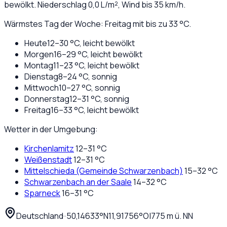
bewölkt
. Niederschlag
0,0
L/m², Wind bis
35
km/h.
Wärmstes Tag der Woche: Freitag mit bis zu 33 °C.
Heute
12
–
30
°C,
leicht bewölkt
Morgen
16
–
29
°C,
leicht bewölkt
Montag
11
–
23
°C,
leicht bewölkt
Dienstag
8
–
24
°C,
sonnig
Mittwoch
10
–
27
°C,
sonnig
Donnerstag
12
–
31
°C,
sonnig
Freitag
16
–
33
°C,
leicht bewölkt
Wetter in der Umgebung:
Kirchenlamitz
12
–
31
°C
Weißenstadt
12
–
31
°C
Mittelschieda (Gemeinde Schwarzenbach)
15
–
32
°C
Schwarzenbach an der Saale
14
–
32
°C
Sparneck
16
–
31
°C
Deutschland
·
·
50,14633
°N
11,91756
°O
|
775
m ü. NN