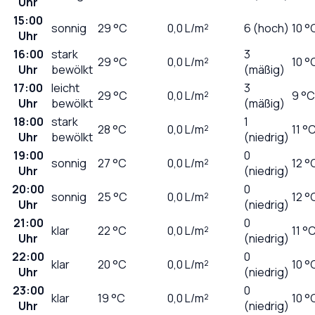
Uhr
15:00
sonnig
29
°C
0,0
L/m²
6 (hoch)
10 °
Uhr
16:00
stark
3
29
°C
0,0
L/m²
10 °
Uhr
bewölkt
(mäßig)
17:00
leicht
3
29
°C
0,0
L/m²
9 °C
Uhr
bewölkt
(mäßig)
18:00
stark
1
28
°C
0,0
L/m²
11 °
Uhr
bewölkt
(niedrig)
19:00
0
sonnig
27
°C
0,0
L/m²
12 °
Uhr
(niedrig)
20:00
0
sonnig
25
°C
0,0
L/m²
12 °
Uhr
(niedrig)
21:00
0
klar
22
°C
0,0
L/m²
11 °
Uhr
(niedrig)
22:00
0
klar
20
°C
0,0
L/m²
10 °
Uhr
(niedrig)
23:00
0
klar
19
°C
0,0
L/m²
10 °
Uhr
(niedrig)