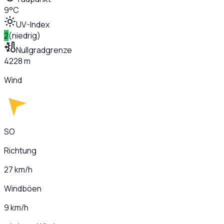
9°C
UV-Index
2
(
niedrig
)
Nullgradgrenze
4228 m
Wind
SO
Richtung
27 km/h
Windböen
9 km/h