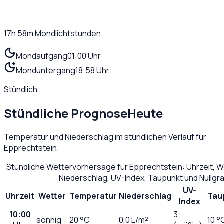
17h 58m
Mondlichtstunden
Mondaufgang
01:00 Uhr
Monduntergang
18:58 Uhr
Stündlich
Stündliche Prognose
Heute
Temperatur und Niederschlag im stündlichen Verlauf für
Epprechtstein
.
Stündliche Wettervorhersage für
Epprechtstein
: Uhrzeit, 
Niederschlag, UV-Index, Taupunkt und Nullg
UV-
Uhrzeit
Wetter
Temperatur
Niederschlag
Tau
Index
10:00
3
sonnig
20
°C
0,0
L/m²
10 °