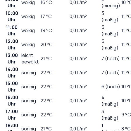
wolkig
16
°C
0,0
L/m²
10 °
Uhr
(niedrig)
10:00
3
wolkig
17
°C
0,0
L/m²
11 °
Uhr
(mäßig)
11:00
5
wolkig
19
°C
0,0
L/m²
11 °
Uhr
(mäßig)
12:00
5
wolkig
20
°C
0,0
L/m²
11 °
Uhr
(mäßig)
13:00
leicht
21
°C
0,0
L/m²
7 (hoch)
11 °
Uhr
bewölkt
14:00
sonnig
22
°C
0,0
L/m²
7 (hoch)
11 °
Uhr
15:00
sonnig
22
°C
0,0
L/m²
6 (hoch)
10 °
Uhr
16:00
4
sonnig
22
°C
0,0
L/m²
10 °
Uhr
(mäßig)
17:00
3
sonnig
22
°C
0,0
L/m²
9 °C
Uhr
(mäßig)
18:00
1
sonnig
21
°C
0,0
L/m²
8 °C