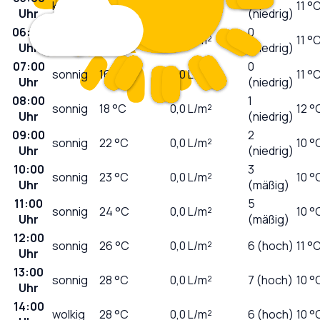
klar
16
°C
0,0
L/m²
11 °
Uhr
(niedrig)
06:00
leicht
0
16
°C
0,0
L/m²
11 °
Uhr
bewölkt
(niedrig)
07:00
0
sonnig
16
°C
0,0
L/m²
11 °
Uhr
(niedrig)
08:00
1
sonnig
18
°C
0,0
L/m²
12 °
Uhr
(niedrig)
09:00
2
sonnig
22
°C
0,0
L/m²
10 °
Uhr
(niedrig)
10:00
3
sonnig
23
°C
0,0
L/m²
10 °
Uhr
(mäßig)
11:00
5
sonnig
24
°C
0,0
L/m²
10 °
Uhr
(mäßig)
12:00
sonnig
26
°C
0,0
L/m²
6 (hoch)
11 °
Uhr
13:00
sonnig
28
°C
0,0
L/m²
7 (hoch)
10 °
Uhr
14:00
wolkig
28
°C
0,0
L/m²
6 (hoch)
10 °