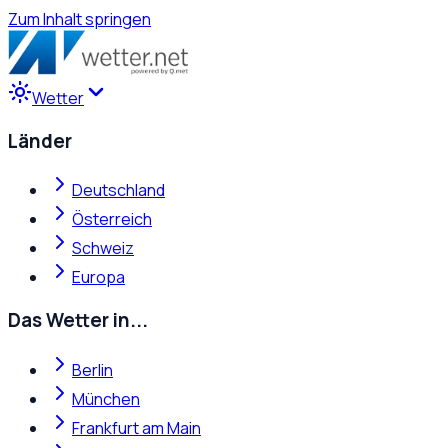
Zum Inhalt springen
Wetter
Länder
Deutschland
Österreich
Schweiz
Europa
Das Wetter in...
Berlin
München
Frankfurt am Main