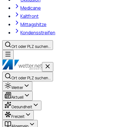
Medicane
Kaltfront
Mittagshitze
Kondensstreifen
Ort oder PLZ suchen…
Ort oder PLZ suchen…
Wetter
Aktuell
Gesundheit
Freizeit
Allgemein