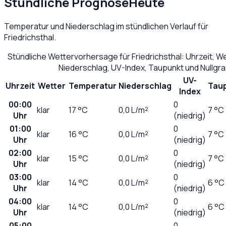
Stündliche Prognose
Heute
Temperatur und Niederschlag im stündlichen Verlauf für
Friedrichsthal
.
Stündliche Wettervorhersage für
Friedrichsthal
: Uhrzeit, 
Niederschlag, UV-Index, Taupunkt und Nullgr
UV-
Uhrzeit
Wetter
Temperatur
Niederschlag
Tau
Index
00:00
0
klar
17
°C
0,0
L/m²
7 °C
Uhr
(niedrig)
01:00
0
klar
16
°C
0,0
L/m²
7 °C
Uhr
(niedrig)
02:00
0
klar
15
°C
0,0
L/m²
7 °C
Uhr
(niedrig)
03:00
0
klar
14
°C
0,0
L/m²
6 °C
Uhr
(niedrig)
04:00
0
klar
14
°C
0,0
L/m²
6 °C
Uhr
(niedrig)
05:00
0