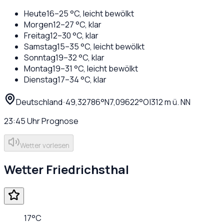
Heute
16
–
25
°C,
leicht bewölkt
Morgen
12
–
27
°C,
klar
Freitag
12
–
30
°C,
klar
Samstag
15
–
35
°C,
leicht bewölkt
Sonntag
19
–
32
°C,
klar
Montag
19
–
31
°C,
leicht bewölkt
Dienstag
17
–
34
°C,
klar
Deutschland
·
·
49,32786
°N
7,09622
°O
|
312
m ü. NN
23:45
Uhr
Prognose
Wetter vorlesen
Wetter
Friedrichsthal
17
°C