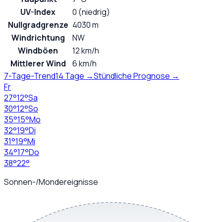
UV-Index
0 (niedrig)
Nullgradgrenze
4030 m
Windrichtung
NW
Windböen
12 km/h
Mittlerer Wind
6 km/h
7-Tage-Trend
14 Tage →
Stündliche Prognose →
Fr
27
°
12
°
Sa
30
°
12
°
So
35
°
15
°
Mo
32
°
19
°
Di
31
°
19
°
Mi
34
°
17
°
Do
38
°
22
°
Sonnen-/Mondereignisse