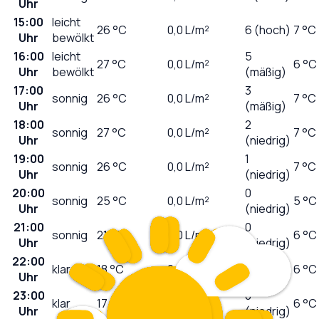
Uhr
15:00
leicht
26
°C
0,0
L/m²
6 (hoch)
7 °C
Uhr
bewölkt
16:00
leicht
5
27
°C
0,0
L/m²
6 °C
Uhr
bewölkt
(mäßig)
17:00
3
sonnig
26
°C
0,0
L/m²
7 °C
Uhr
(mäßig)
18:00
2
sonnig
27
°C
0,0
L/m²
7 °C
Uhr
(niedrig)
19:00
1
sonnig
26
°C
0,0
L/m²
7 °C
Uhr
(niedrig)
20:00
0
sonnig
25
°C
0,0
L/m²
5 °C
Uhr
(niedrig)
21:00
0
sonnig
21
°C
0,0
L/m²
6 °C
Uhr
(niedrig)
22:00
0
klar
18
°C
0,0
L/m²
6 °C
Uhr
(niedrig)
23:00
0
klar
17
°C
0,0
L/m²
6 °C
Uhr
(niedrig)