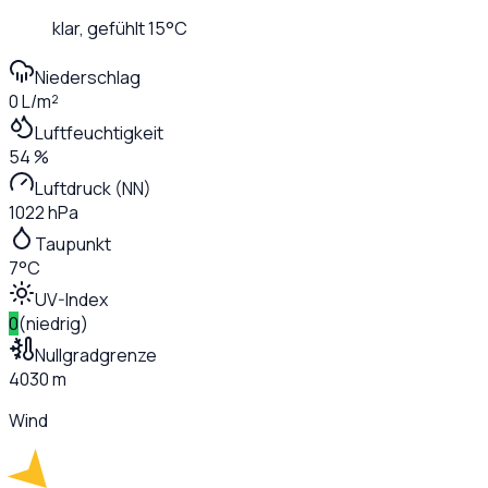
klar
, gefühlt
15
°C
Niederschlag
0 L/m²
Luftfeuchtigkeit
54 %
Luftdruck (NN)
1022 hPa
Taupunkt
7°C
UV-Index
0
(
niedrig
)
Nullgradgrenze
4030 m
Wind