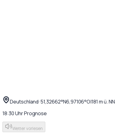
Deutschland
·
·
51,32662
°N
6,97106
°O
|
181
m ü. NN
18:30
Uhr
Prognose
Wetter vorlesen