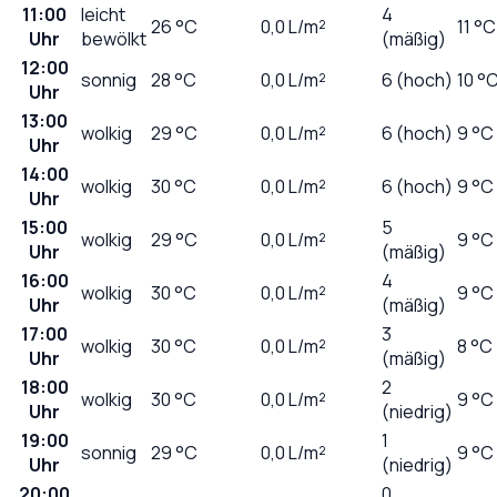
11:00
leicht
4
26
°C
0,0
L/m²
11 °C
Uhr
bewölkt
(mäßig)
12:00
sonnig
28
°C
0,0
L/m²
6 (hoch)
10 °
Uhr
13:00
wolkig
29
°C
0,0
L/m²
6 (hoch)
9 °C
Uhr
14:00
wolkig
30
°C
0,0
L/m²
6 (hoch)
9 °C
Uhr
15:00
5
wolkig
29
°C
0,0
L/m²
9 °C
Uhr
(mäßig)
16:00
4
wolkig
30
°C
0,0
L/m²
9 °C
Uhr
(mäßig)
17:00
3
wolkig
30
°C
0,0
L/m²
8 °C
Uhr
(mäßig)
18:00
2
wolkig
30
°C
0,0
L/m²
9 °C
Uhr
(niedrig)
19:00
1
sonnig
29
°C
0,0
L/m²
9 °C
Uhr
(niedrig)
20:00
0