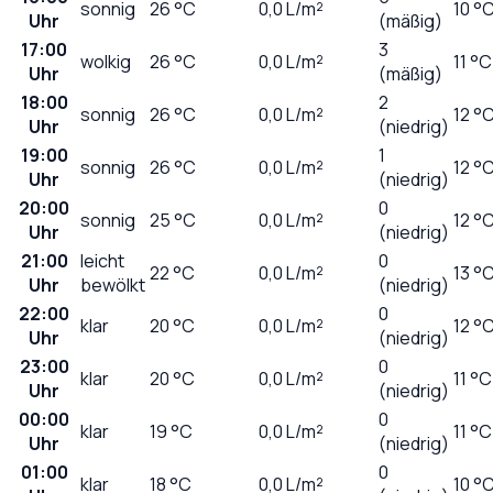
sonnig
26
°C
0,0
L/m²
10 °
Uhr
(mäßig)
17:00
3
wolkig
26
°C
0,0
L/m²
11 °C
Uhr
(mäßig)
18:00
2
sonnig
26
°C
0,0
L/m²
12 °
Uhr
(niedrig)
19:00
1
sonnig
26
°C
0,0
L/m²
12 °
Uhr
(niedrig)
20:00
0
sonnig
25
°C
0,0
L/m²
12 °
Uhr
(niedrig)
21:00
leicht
0
22
°C
0,0
L/m²
13 °
Uhr
bewölkt
(niedrig)
22:00
0
klar
20
°C
0,0
L/m²
12 °
Uhr
(niedrig)
23:00
0
klar
20
°C
0,0
L/m²
11 °C
Uhr
(niedrig)
00:00
0
klar
19
°C
0,0
L/m²
11 °C
Uhr
(niedrig)
01:00
0
klar
18
°C
0,0
L/m²
10 °