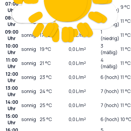
07:00
0
sonnig
10
°C
0,0
L/m²
9 °C
Uhr
(niedrig)
08:00
1
sonnig
12
°C
0,0
L/m²
11 °C
Uhr
(niedrig)
09:00
1
sonnig
17
°C
0,0
L/m²
11 °C
Uhr
(niedrig)
10:00
3
sonnig
19
°C
0,0
L/m²
11 °C
Uhr
(mäßig)
11:00
4
sonnig
21
°C
0,0
L/m²
11 °C
Uhr
(mäßig)
12:00
sonnig
23
°C
0,0
L/m²
6 (hoch)
11 °C
Uhr
13:00
sonnig
24
°C
0,0
L/m²
7 (hoch)
11 °C
Uhr
14:00
sonnig
25
°C
0,0
L/m²
7 (hoch)
11 °C
Uhr
15:00
sonnig
25
°C
0,0
L/m²
6 (hoch)
10 °
Uhr
16:00
5