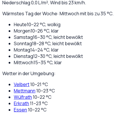
Niederschlag
0,0
L/m², Wind bis
23
km/h.
Wärmstes Tag der Woche: Mittwoch mit bis zu 35 °C.
Heute
10
–
22
°C,
wolkig
Morgen
10
–
26
°C,
klar
Samstag
16
–
30
°C,
leicht bewölkt
Sonntag
18
–
28
°C,
leicht bewölkt
Montag
14
–
24
°C,
klar
Dienstag
12
–
30
°C,
leicht bewölkt
Mittwoch
15
–
35
°C,
klar
Wetter in der Umgebung:
Velbert
10
–
21
°C
Mettmann
10
–
23
°C
Wülfrath
10
–
22
°C
Erkrath
11
–
23
°C
Essen
10
–
22
°C