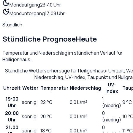
Mondaufgang
23:40 Uhr
Monduntergang
17:08 Uhr
Stündlich
Stündliche Prognose
Heute
Temperatur und Niederschlag im stündlichen Verlauf für
Heiligenhaus
.
Stündliche Wettervorhersage für
Heiligenhaus
: Uhrzeit, W
Niederschlag, UV-Index, Taupunkt und Nullgr
UV-
Uhrzeit
Wetter
Temperatur
Niederschlag
Tau
Index
19:00
1
sonnig
22
°C
0,0
L/m²
9 °C
Uhr
(niedrig)
20:00
0
sonnig
20
°C
0,0
L/m²
10 °
Uhr
(niedrig)
21:00
0
sonnig
18
°C
0,0
L/m²
11 °C