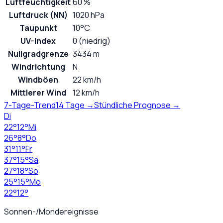
Luftfeuchtigkeit
60 %
Luftdruck (NN)
1020 hPa
Taupunkt
10°C
UV-Index
0 (niedrig)
Nullgradgrenze
3434 m
Windrichtung
N
Windböen
22 km/h
Mittlerer Wind
12 km/h
7-Tage-Trend
14 Tage →
Stündliche Prognose →
Di
22
°
12
°
Mi
26
°
8
°
Do
31
°
11
°
Fr
37
°
15
°
Sa
27
°
18
°
So
25
°
15
°
Mo
22
°
12
°
Sonnen-/Mondereignisse