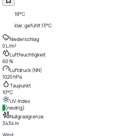
18
°C
klar
, gefühlt
13
°C
Niederschlag
0 L/m²
Luftfeuchtigkeit
60 %
Luftdruck (NN)
1020 hPa
Taupunkt
10°C
UV-Index
0
(
niedrig
)
Nullgradgrenze
3434 m
Wind