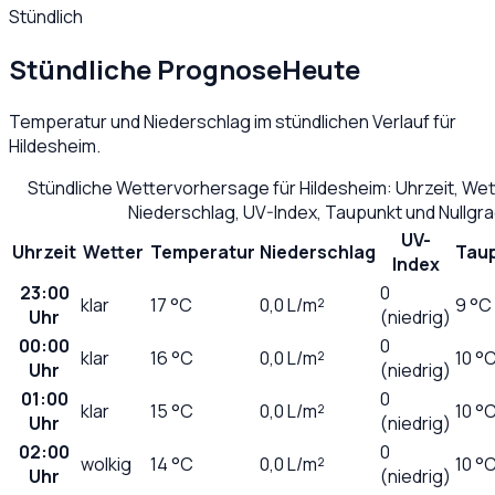
Stündlich
Stündliche Prognose
Heute
Temperatur und Niederschlag im stündlichen Verlauf für
Hildesheim
.
Stündliche Wettervorhersage für
Hildesheim
: Uhrzeit, We
Niederschlag, UV-Index, Taupunkt und Nullgr
UV-
Uhrzeit
Wetter
Temperatur
Niederschlag
Tau
Index
23:00
0
klar
17
°C
0,0
L/m²
9 °C
Uhr
(niedrig)
00:00
0
klar
16
°C
0,0
L/m²
10 °
Uhr
(niedrig)
01:00
0
klar
15
°C
0,0
L/m²
10 °
Uhr
(niedrig)
02:00
0
wolkig
14
°C
0,0
L/m²
10 °
Uhr
(niedrig)