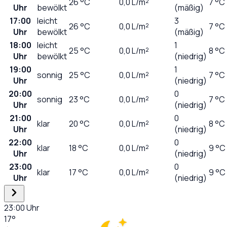
26
°C
0,0
L/m²
7 °C
Uhr
bewölkt
(mäßig)
17:00
leicht
3
26
°C
0,0
L/m²
7 °C
Uhr
bewölkt
(mäßig)
18:00
leicht
1
25
°C
0,0
L/m²
8 °C
Uhr
bewölkt
(niedrig)
19:00
1
sonnig
25
°C
0,0
L/m²
7 °C
Uhr
(niedrig)
20:00
0
sonnig
23
°C
0,0
L/m²
7 °C
Uhr
(niedrig)
21:00
0
klar
20
°C
0,0
L/m²
8 °C
Uhr
(niedrig)
22:00
0
klar
18
°C
0,0
L/m²
9 °C
Uhr
(niedrig)
23:00
0
klar
17
°C
0,0
L/m²
9 °C
Uhr
(niedrig)
23:00
Uhr
17
°