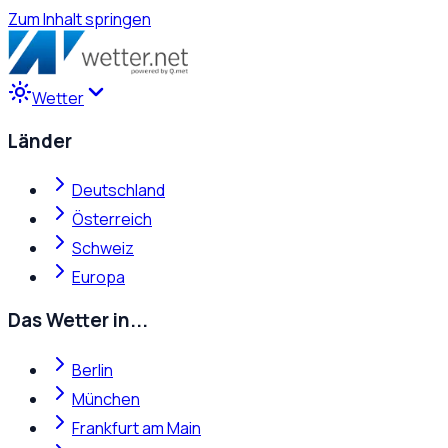
Zum Inhalt springen
Wetter
Länder
Deutschland
Österreich
Schweiz
Europa
Das Wetter in...
Berlin
München
Frankfurt am Main