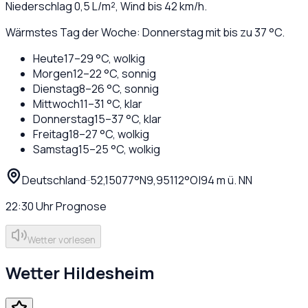
Niederschlag
0,5
L/m², Wind bis
42
km/h.
Wärmstes Tag der Woche: Donnerstag mit bis zu 37 °C.
Heute
17
–
29
°C,
wolkig
Morgen
12
–
22
°C,
sonnig
Dienstag
8
–
26
°C,
sonnig
Mittwoch
11
–
31
°C,
klar
Donnerstag
15
–
37
°C,
klar
Freitag
18
–
27
°C,
wolkig
Samstag
15
–
25
°C,
wolkig
Deutschland
·
·
52,15077
°N
9,95112
°O
|
94
m ü. NN
22:30
Uhr
Prognose
Wetter vorlesen
Wetter
Hildesheim